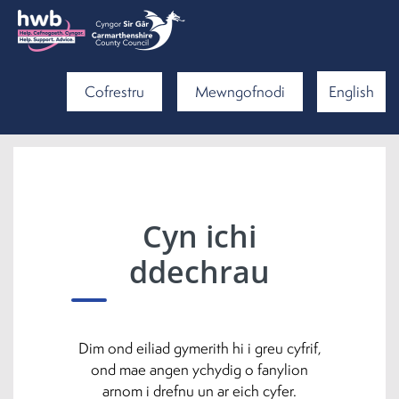
Cofrestru
Mewngofnodi
English
Cyn ichi
ddechrau
Dim ond eiliad gymerith hi i greu cyfrif,
ond mae angen ychydig o fanylion
arnom i drefnu un ar eich cyfer.