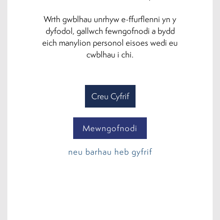
Wrth gwblhau unrhyw e-ffurflenni yn y
dyfodol, gallwch fewngofnodi a bydd
eich manylion personol eisoes wedi eu
cwblhau i chi.
Creu Cyfrif
Mewngofnodi
neu barhau heb gyfrif