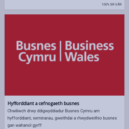
100% SIR GÂR
Hyfforddiant a cefnogaeth busnes
Chwiliwch drwy ddigwyddiadur Busnes Cymru am
hyfforddiant, seminarau, gweithdai a rhwydweithio busnes
gan wahanol gyrff