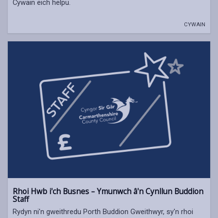
Cywain eich helpu.
CYWAIN
Rhoi Hwb i'ch Busnes – Ymunwch â'n Cynllun Buddion
Staff
Rydyn ni'n gweithredu Porth Buddion Gweithwyr, sy'n rhoi