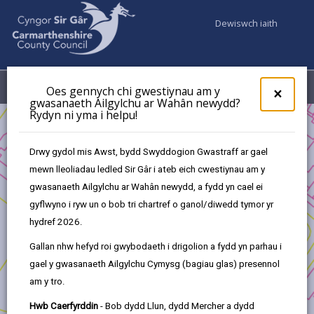
Dewiswch iaith
Fy Nghyfrifon
Dewislen
Oes gennych chi gwestiynau am y
×
gwasanaeth Ailgylchu ar Wahân newydd?
Rydyn ni yma i helpu!
Busnes
Cofrestrwch eich busnes ar 100% Sir Gâr
Drwy gydol mis Awst, bydd Swyddogion Gwastraff ar gael
mewn lleoliadau ledled Sir Gâr i ateb eich cwestiynau am y
Cofrestrwch eich busnes ar 100%
gwasanaeth Ailgylchu ar Wahân newydd, a fydd yn cael ei
Sir Gâr
gyflwyno i ryw un o bob tri chartref o ganol/diwedd tymor yr
hydref 2026.
Mae 100% Sir Gâr yn rhoi llwyfan i fanwerthwyr a
chynhyrchwyr lleol arddangos eu cynnyrch unigryw a
Gallan nhw hefyd roi gwybodaeth i drigolion a fydd yn parhau i
thalent greadigol y sir.
gael y gwasanaeth Ailgylchu Cymysg (bagiau glas) presennol
am y tro.
Mae manwerthwyr, cynhyrchwyr, gwneuthurwyr a
chrefftwyr annibynnol yn Sir Gaerfyrddin yn cael eu hannog
Hwb Caerfyrddin
- Bob dydd Llun, dydd Mercher a dydd