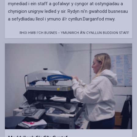
mynediad i ein staff a gofalwyr y cyngor at ostyngiadau a
chynigion unigryw ledled y sir. Rydyn ni'n gwahodd busnesau
a sefydliadau lleol i ymuno â'r cynllun.Darganfod mwy.
RHOI HWB I'CH BUSNES – YMUNWCH Â'N CYNLLUN BUDDION STAFF