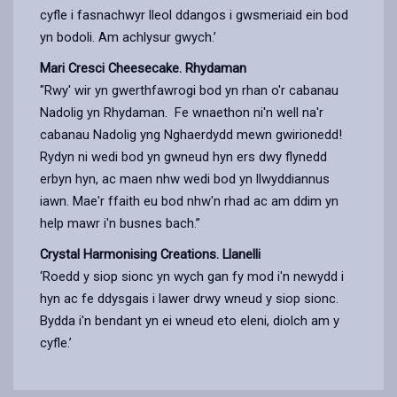
cyfle i fasnachwyr lleol ddangos i gwsmeriaid ein bod
yn bodoli. Am achlysur gwych.’
Mari Cresci Cheesecake. Rhydaman
"Rwy' wir yn gwerthfawrogi bod yn rhan o'r cabanau
Nadolig yn Rhydaman. Fe wnaethon ni'n well na'r
cabanau Nadolig yng Nghaerdydd mewn gwirionedd!
Rydyn ni wedi bod yn gwneud hyn ers dwy flynedd
erbyn hyn, ac maen nhw wedi bod yn llwyddiannus
iawn. Mae'r ffaith eu bod nhw'n rhad ac am ddim yn
help mawr i'n busnes bach.”
Crystal Harmonising Creations. Llanelli
‘Roedd y siop sionc yn wych gan fy mod i'n newydd i
hyn ac fe ddysgais i lawer drwy wneud y siop sionc.
Bydda i'n bendant yn ei wneud eto eleni, diolch am y
cyfle.’