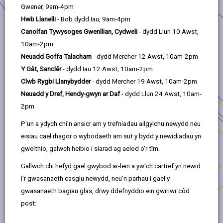
i gofrestru ac ymuno â'r platfform hwn, sy'n cynnig cyfle
Gwener, 9am-4pm
ychwanegol iddynt hyrwyddo a marchnata eu busnes i
Hwb Llanelli
- Bob dydd Iau, 9am-4pm
gwsmeriaid newydd a chwsmeriaid cyfarwydd.
Canolfan Tywysoges Gwenllian, Cydweli
- dydd Llun 10 Awst,
10am-2pm
Peidiwch â cholli'r cyfle i fod yn rhan o'r fenter gyffrous
Neuadd Goffa Talacharn
- dydd Mercher 12 Awst, 10am-2pm
hon sy'n dathlu popeth sy'n gwneud Sir Gâr yn arbennig.
Y Gât, Sanclêr
- dydd Iau 12 Awst, 10am-2pm
Cofrestrwch heddiw a rhoi cyfle i’ch busnes fynd gam
Clwb Rygbi Llanybydder
- dydd Mercher 19 Awst, 10am-2pm
ymhellach!
Neuadd y Dref, Hendy-gwyn ar Daf
- dydd Llun 24 Awst, 10am-
Gall busnesau sy'n cynnig gwasanaethau neu grefftau
2pm
hefyd gofrestru ar gynllun
Prynu â Hyder
y Gwasanaethau
P'un a ydych chi'n ansicr am y trefniadau ailgylchu newydd neu
eisiau cael rhagor o wybodaeth am sut y bydd y newidiadau yn
Safonau Masnach.
gweithio, galwch heibio i siarad ag aelod o'r tîm.
Gallwch chi hefyd gael gwybod ar-lein a yw'ch cartref yn newid
i'r gwasanaeth casglu newydd, neu'n parhau i gael y
gwasanaeth bagiau glas, drwy ddefnyddio ein gwiriwr côd
COFRESTRWCH EICH BUSNES
post: