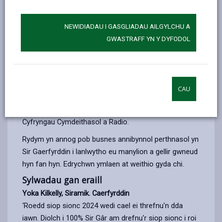
NEWIDIADAU I GASGLIADAU AILGYLCHU A
Nod strategol allweddol yw cefnogi masnachwyr lleol,
GWASTRAFF YN Y DYFODOL
yn enwedig o ran gwneud y mwyaf o'r cyfleoedd gan
ymwelwyr ar adegau allweddol o'r flwyddyn fel y Pasg
a'r Nadolig.
Rydym ni a'n partneriaid yn trefnu siopau sionc,
CAU
marchnadoedd ac ymgyrchoedd wedi'u targedu gan
gynnwys Cysylltiadau Cyhoeddus, Hysbysiadau ar y
Cyfryngau Cymdeithasol a Radio.
Rydym yn annog pob busnes annibynnol perthnasol yn
Sir Gaerfyrddin i lanlwytho eu manylion a gellir gwneud
hyn fan hyn. Edrychwn ymlaen at weithio gyda chi.
Sylwadau gan eraill
Yoka Kilkelly, Siramik. Caerfyrddin
‘Roedd siop sionc 2024 wedi cael ei threfnu'n dda
iawn. Diolch i 100% Sir Gâr am drefnu'r siop sionc i roi