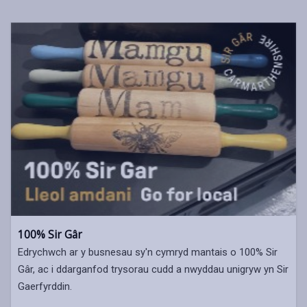
100% Sir Gâr
Edrychwch ar y busnesau sy'n cymryd mantais o 100% Sir
Gâr, ac i ddarganfod trysorau cudd a nwyddau unigryw yn Sir
Gaerfyrddin.