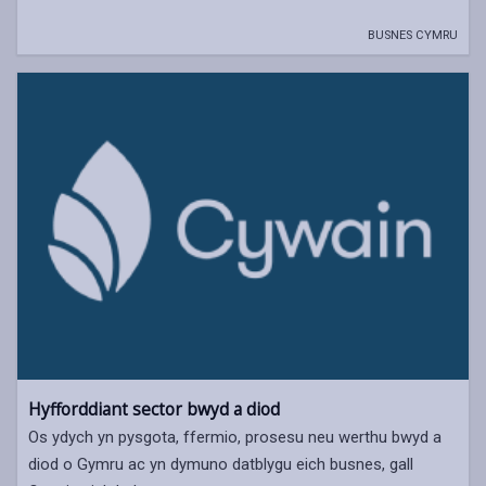
BUSNES CYMRU
Hyfforddiant sector bwyd a diod
Os ydych yn pysgota, ffermio, prosesu neu werthu bwyd a
diod o Gymru ac yn dymuno datblygu eich busnes, gall