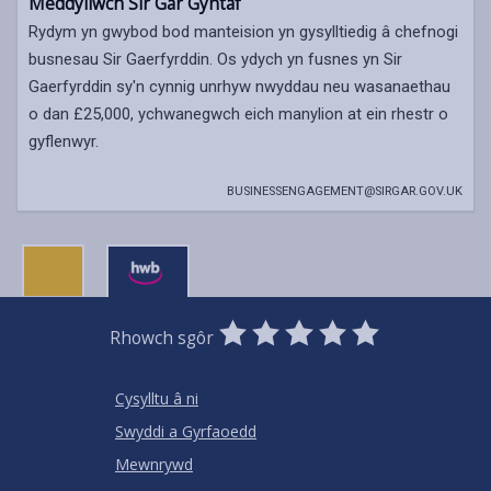
Meddyliwch Sir Gâr Gyntaf
Rydym yn gwybod bod manteision yn gysylltiedig â chefnogi
busnesau Sir Gaerfyrddin. Os ydych yn fusnes yn Sir
Gaerfyrddin sy'n cynnig unrhyw nwyddau neu wasanaethau
o dan £25,000, ychwanegwch eich manylion at ein rhestr o
gyflenwyr.
BUSINESSENGAGEMENT@SIRGAR.GOV.UK
0
1
2
3
4
5
Rhowch sgôr
Stars
SUBMIT
Star
Stars
Stars
Stars
Stars
RATING
Cysylltu â ni
Swyddi a Gyrfaoedd
Mewnrywd