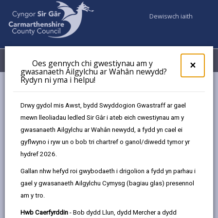
Dewiswch iaith
Fy Nghyfrifon
Dewislen
Oes gennych chi gwestiynau am y
×
gwasanaeth Ailgylchu ar Wahân newydd?
Rydyn ni yma i helpu!
A-Y
Drwy gydol mis Awst, bydd Swyddogion Gwastraff ar gael
mewn lleoliadau ledled Sir Gâr i ateb eich cwestiynau am y
A-Y
gwasanaeth Ailgylchu ar Wahân newydd, a fydd yn cael ei
gyflwyno i ryw un o bob tri chartref o ganol/diwedd tymor yr
Mae’r mynegai hwn sydd yn nhrefn y wyddor yn rhoi
hydref 2026.
arweiniad i’r wefan hon, gan roi manylion am y
wybodaeth sydd ar gael ar y safle. Mae pob eitem â
Gallan nhw hefyd roi gwybodaeth i drigolion a fydd yn parhau i
chyswllt i’r tudalennau sy’n cael eu cynnal a’u cadw
gael y gwasanaeth Ailgylchu Cymysg (bagiau glas) presennol
gan yr adran neu’r partner sy’n cynnig y gwasanaeth
am y tro.
hwnnw.
Hwb Caerfyrddin
- Bob dydd Llun, dydd Mercher a dydd