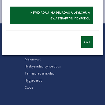
NEWIDIADAU I GASGLIADAU AILGYLCHU A
GWASTRAFF YN Y DYFODOL
0
1
2
3
4
5
Rhowch sgôr
Stars
SUBMIT
Star
Stars
Stars
Stars
Stars
RATING
CAU
Cysylltu â ni
Swyddi a Gyrfaoedd
Mewnrywd
Hysbysiadau cyhoeddus
Termau ac amodau
Hygyrchedd
Cwcis