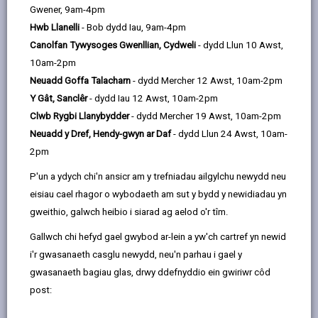
Gwener, 9am-4pm
Ch
A
B
C
D
Dd
|
|
|
|
|
|
Hwb Llanelli
- Bob dydd Iau, 9am-4pm
E
F
Ff
G
Ng
H
I
Canolfan Tywysoges Gwenllian, Cydweli
- dydd Llun 10 Awst,
|
|
|
|
|
|
|
10am-2pm
J
L
Ll
M
N
O
P
|
|
|
|
|
|
|
Neuadd Goffa Talacharn
- dydd Mercher 12 Awst, 10am-2pm
Y Gât, Sanclêr
- dydd Iau 12 Awst, 10am-2pm
Ph
R
Rh
S
T
Th
|
|
|
|
|
|
Clwb Rygbi Llanybydder
- dydd Mercher 19 Awst, 10am-2pm
U
W
Y
Neuadd y Dref, Hendy-gwyn ar Daf
- dydd Llun 24 Awst, 10am-
|
|
2pm
P'un a ydych chi'n ansicr am y trefniadau ailgylchu newydd neu
Chwalu'r Rhwystrau i Deuluoedd
eisiau cael rhagor o wybodaeth am sut y bydd y newidiadau yn
Chwaraeon a hamdden yn yr Ysgol
gweithio, galwch heibio i siarad ag aelod o'r tîm.
Chwiliwch am gais cynllunio
Gallwch chi hefyd gael gwybod ar-lein a yw'ch cartref yn newid
Chwiliwch am wasanaethau gwastraff
i'r gwasanaeth casglu newydd, neu'n parhau i gael y
masnachol/busnes yn eich ardal chi
gwasanaeth bagiau glas, drwy ddefnyddio ein gwiriwr côd
post:
Chwyn ymwthiol