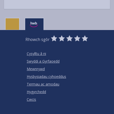
0
1
2
3
4
5
Rhowch sgôr
Stars
SUBMIT
Star
Stars
Stars
Stars
Stars
RATING
Cysylltu â ni
Swyddi a Gyrfaoedd
Mewnrywd
Hysbysiadau cyhoeddus
Termau ac amodau
Hygyrchedd
Cwcis