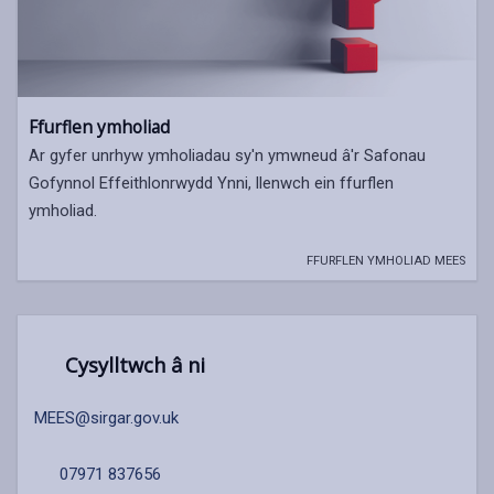
Ffurflen ymholiad
Ar gyfer unrhyw ymholiadau sy'n ymwneud â'r Safonau
Gofynnol Effeithlonrwydd Ynni, llenwch ein ffurflen
ymholiad.
FFURFLEN YMHOLIAD MEES
Cysylltwch â ni
MEES@sirgar.gov.uk
07971 837656