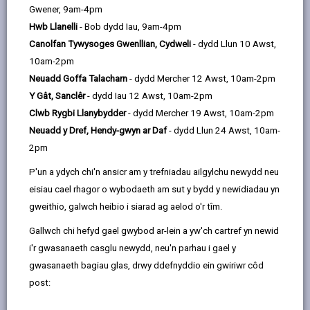
Gwener, 9am-4pm
gofynion presennol ac yn cyfeirio at y ffynonellau
Hwb Llanelli
- Bob dydd Iau, 9am-4pm
cymorth cyllid sydd ar gael lle bo hynny'n berthnasol.
Canolfan Tywysoges Gwenllian, Cydweli
- dydd Llun 10 Awst,
Os ydych ar hyn o bryd yn gosod eiddo gyda sgôr EPC
10am-2pm
o 'F neu G', ac nad ydych eisoes wedi gweithredu,
Neuadd Goffa Talacharn
- dydd Mercher 12 Awst, 10am-2pm
rhaid i chi wella sgôr yr eiddo i sgôr isafswm o 'E' neu
Y Gât, Sanclêr
- dydd Iau 12 Awst, 10am-2pm
gofrestru eithriad lle bo hynny'n berthnasol.
Clwb Rygbi Llanybydder
- dydd Mercher 19 Awst, 10am-2pm
Tystysgrif Perfformiad Ynni
Neuadd y Dref, Hendy-gwyn ar Daf
- dydd Llun 24 Awst, 10am-
2pm
Bydd y Dystysgrif Perfformiad Ynni yn amlinellu'r
mesurau a argymhellir y gallwch eu cymryd i'ch helpu i
P'un a ydych chi'n ansicr am y trefniadau ailgylchu newydd neu
wella'r sgôr Ynni.
eisiau cael rhagor o wybodaeth am sut y bydd y newidiadau yn
gweithio, galwch heibio i siarad ag aelod o'r tîm.
Os ydych yn ansicr a oes gan eich eiddo EPC, ewch i
Gallwch chi hefyd gael gwybod ar-lein a yw'ch cartref yn newid
wefan Llywodraeth Deyrnas Unedig
i ddod o hyd
i'r gwasanaeth casglu newydd, neu'n parhau i gael y
dystysgrif ynni.
gwasanaeth bagiau glas, drwy ddefnyddio ein gwiriwr côd
post:
Os nad oes gennych dystysgrif ynni ewch i