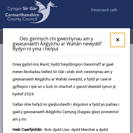
Dewiswch iaith
Fy Nghyfrifon
Dewislen
Oes gennych chi gwestiynau am y
×
gwasanaeth Ailgylchu ar Wahân newydd?
Rydyn ni yma i helpu!
Busnes
Safon Effeithlonrwydd Ynni Ofynnol
Drwy gydol mis Awst, bydd Swyddogion Gwastraff ar gael
mewn lleoliadau ledled Sir Gâr i ateb eich cwestiynau am y
Safon Effeithlonrwydd Ynni Ofynnol
gwasanaeth Ailgylchu ar Wahân newydd, a fydd yn cael ei
gyflwyno i ryw un o bob tri chartref o ganol/diwedd tymor yr
Beth yw Safon Effeithlonrwydd Ynni
Ofynnol?
hydref 2026.
Ers Ebrill 2020 mae Safon Effeithlonrwydd Ynni
Gallan nhw hefyd roi gwybodaeth i drigolion a fydd yn parhau i
Gofynnol wedi'u cymhwyso i bob tenantiaeth sy'n cael
gael y gwasanaeth Ailgylchu Cymysg (bagiau glas) presennol
eu rhentu'n breifat hyd yn oed y rhai heb newid
am y tro.
tenantiaeth. Fel awdurdod lleol rydym yn ceisio sicrhau
Hwb Caerfyrddin
- Bob dydd Llun, dydd Mercher a dydd
bod Landlordiaid yn derbyn cyngor a gwybodaeth am y