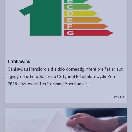
Canllawiau
Canllawiau i landlordiaid eiddo domestig, rhent preifat ar sut
i gydymffurfio â Safonau Gofynnol Effeithlonrwydd Ynni
2018 (Tystysgrif Perfformiad Ynni band E).
GOV.UK