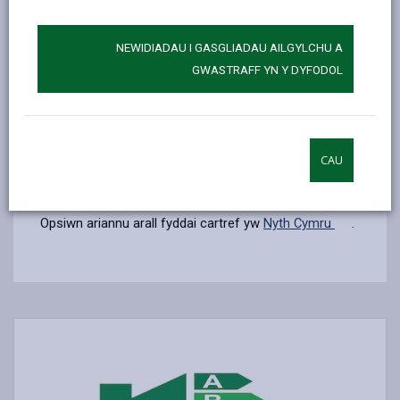
wefan Llywodraeth Deyrnas Unedig
.
Cymorth Ariannol
NEWIDIADAU I GASGLIADAU AILGYLCHU A
Gallai gwneud gwelliannau ychwanegu gwerth i'ch
GWASTRAFF YN Y DYFODOL
eiddo tra hefyd yn diogelu eich buddsoddiad yn y
dyfodol. Mae nifer o gynlluniau ar gael ar
wefan ECO Flex
a all helpu i ariannu'r gwelliannau
CAU
angenrheidiol i roi ynni i'r cartref.
Opsiwn ariannu arall fyddai cartref yw
Nyth Cymru
.