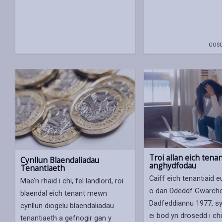
GOSO
Troi allan eich tena
Cynllun Blaendaliadau
anghydfodau
Tenantiaeth
Caiff eich tenantiaid 
Mae’n rhaid i chi, fel landlord, roi
o dan Ddeddf Gwarch
blaendal eich tenant mewn
Dadfeddiannu 1977, sy
cynllun diogelu blaendaliadau
ei bod yn drosedd i chi
tenantiaeth a gefnogir gan y