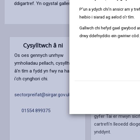
ddigartref. Yn ogystal gallem eich helpu i reoli eich eiddo a'c
P'un a ydych chi'n ansicr am y t
heibio i siarad ag aelod o'r tîm.
Gallwch chi hefyd gael gwybod ar
drwy ddefnyddio ein gwiriwr côd 
Cysylltwch â ni
Os oes gennych unrhyw
ymholiadau pellach, cysylltwch
â'n tîm a fydd yn fwy na hapus
i'ch cynghori chi.
Gosod eich eiddo
sectorpreifat@sirgar.gov.uk
Rydym yn defnyddio’r
Mesur Iechyd a Diogel
01554 899375
gyfer Tai er mwyn sic
cartrefi’n lleoedd dioge
ynddynt.