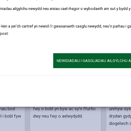
h tenantiaethau drwy ein
Hasiantaeth Gosod Tai Cymdeithasol
.
refniadau ailgylchu newydd neu eisiau cael rhagor o wybodaeth am sut y bydd 
-lein a yw'ch cartref yn newid i'r gwasanaeth casglu newydd, neu'n parhau i g
post:
NEWIDIADAU I GASGLIADAU AILGYLCHU 
Tai Amlfeddiannaeth (HMOs)
Atgyweiria
 System
Caiff tŷ amlfeddiannaeth ei
Mae’n rhaid
wch ar
ddiffinio fel eiddo lle y mae tri neu
mewn cyflwr
rhau bod
fwy o bobl yn byw ac sy’n ffurfio
unrhyw sy
l i bobl fyw
dwy neu fwy o aelwydydd.
drydan gyd
diogelwch 