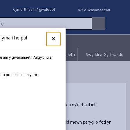
Cymorth sain / gweledol
A-Y o Wasanaethau
yma i helpu!
×
Rhoi gwybod
Hawliwch bopeth
Swyddi a Gyrfaoedd
au am y gwasanaeth Ailgylchu ar
as) presennol am y tro.
ghori o ran y rheolau a'r rheoliadau sy'n rhaid ichi
frestr tai cymdeithasol a'r rheiny sydd mewn perygl o fod yn