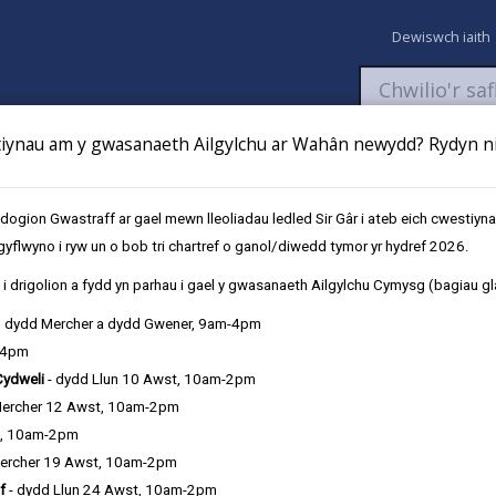
Dewiswch iaith
ynau am y gwasanaeth Ailgylchu ar Wahân newydd? Rydyn ni 
aeth
Newyddion
Fy Nghyfrifon
Talu
Cyflwyno cais
gion Gwastraff ar gael mewn lleoliadau ledled Sir Gâr i ateb eich cwestiyn
gyflwyno i ryw un o bob tri chartref o ganol/diwedd tymor yr hydref 2026.
i drigolion a fydd yn parhau i gael y gwasanaeth Ailgylchu Cymysg (bagiau gl
, dydd Mercher a dydd Gwener, 9am-4pm
-4pm
Cydweli
- dydd Llun 10 Awst, 10am-2pm
 edrych ar fuddsoddi mewn eiddo prynu i osod, rydym yn hapus i'ch cyn
Mercher 12 Awst, 10am-2pm
t, 10am-2pm
ercher 19 Awst, 10am-2pm
arparu tai fforddiadwy o safon i bobl sydd, ar hyn o bryd, ar ein co
f
- dydd Llun 24 Awst, 10am-2pm