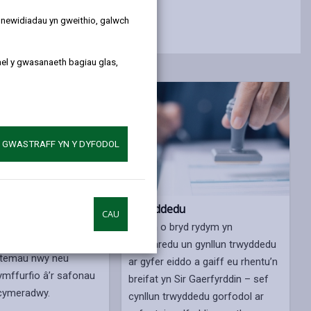
y newidiadau yn gweithio, galwch
ael y gwasanaeth bagiau glas,
A GWASTRAFF YN Y DYFODOL
dau ac archwiliadau
Trwyddedu
CAU
 i chi gadw eich eiddo
Ar hyn o bryd rydym yn
 da, ac mae’n rhaid i
gweithredu un gynllun trwyddedu
stemau nwy neu
ar gyfer eiddo a gaiff eu rhentu’n
ymffurfio â’r safonau
breifat yn Sir Gaerfyrddin – sef
cymeradwy.
cynllun trwyddedu gorfodol ar