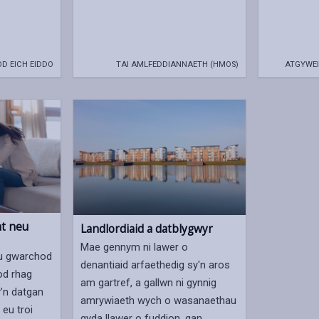
D EICH EIDDO
TAI AMLFEDDIANNAETH (HMOS)
ATGYWEI
nt neu
Landlordiaid a datblygwyr
Mae gennym ni lawer o
eu gwarchod
denantiaid arfaethedig sy'n aros
od rhag
am gartref, a gallwn ni gynnig
’n datgan
amrywiaeth wych o wasanaethau
 eu troi
gyda llawer o fuddion, gan