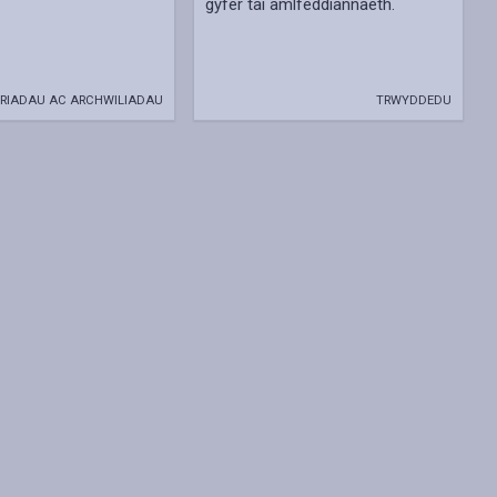
gyfer tai amlfeddiannaeth.
RIADAU AC ARCHWILIADAU
TRWYDDEDU