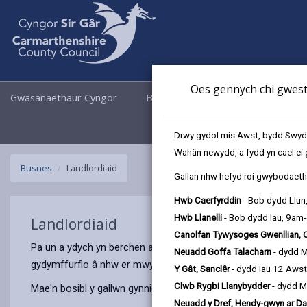
Oes gennych chi gwesti
Gwasanaethaur Cyngor
Busnes
Cyngor a Democrati
Drwy gydol mis Awst, bydd Swyddo
Wahân newydd, a fydd yn cael ei 
Busnes
Landlordiaid
Gallan nhw hefyd roi gwybodaeth 
Hwb Caerfyrddin
- Bob dydd Llun
Hwb Llanelli
- Bob dydd Iau, 9am
Landlordiaid
Canolfan Tywysoges Gwenllian, 
Pa un a ydych yn berchen ar gartref yr hoffech ei rentu, neu'n
Neuadd Goffa Talacharn
- dydd 
gydymffurfio â nhw er mwyn rhentu'n ddiogel i denantiaid.
Y Gât, Sanclêr
- dydd Iau 12 Aws
Clwb Rygbi Llanybydder
- dydd M
Mae'n bosibl y gallwn gynnig cymhellion ichi yn gyfnewid am dd
Neuadd y Dref, Hendy-gwyn ar Da