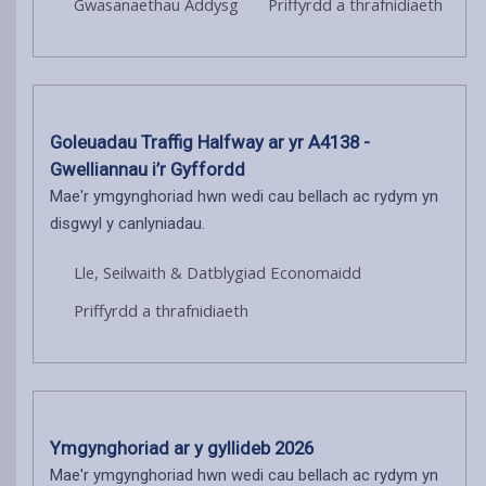
Gwasanaethau Addysg
Priffyrdd a thrafnidiaeth
Goleuadau Traffig Halfway ar yr A4138 -
Gwelliannau i’r Gyffordd
Mae'r ymgynghoriad hwn wedi cau bellach ac rydym yn
disgwyl y canlyniadau.
Lle, Seilwaith & Datblygiad Economaidd
Priffyrdd a thrafnidiaeth
Ymgynghoriad ar y gyllideb 2026
Mae'r ymgynghoriad hwn wedi cau bellach ac rydym yn