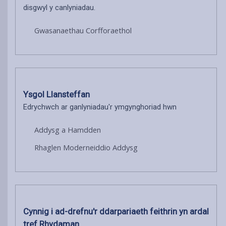
disgwyl y canlyniadau.
Gwasanaethau Corfforaethol
Ysgol Llansteffan
Edrychwch ar ganlyniadau'r ymgynghoriad hwn
Addysg a Hamdden
Rhaglen Moderneiddio Addysg
Cynnig i ad-drefnu'r ddarpariaeth feithrin yn ardal
tref Rhydaman