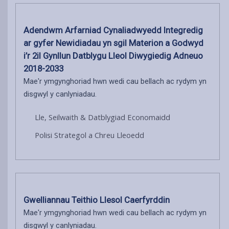
Adendwm Arfarniad Cynaliadwyedd Integredig
ar gyfer Newidiadau yn sgil Materion a Godwyd
i’r 2il Gynllun Datblygu Lleol Diwygiedig Adneuo
2018-2033
Mae'r ymgynghoriad hwn wedi cau bellach ac rydym yn
disgwyl y canlyniadau.
Lle, Seilwaith & Datblygiad Economaidd
Polisi Strategol a Chreu Lleoedd
Gwelliannau Teithio Llesol Caerfyrddin
Mae'r ymgynghoriad hwn wedi cau bellach ac rydym yn
disgwyl y canlyniadau.