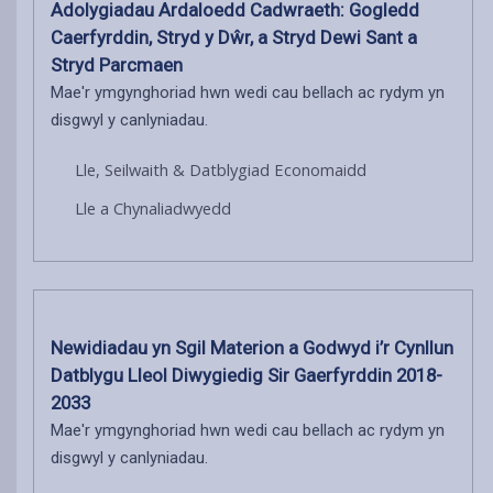
Adolygiadau Ardaloedd Cadwraeth: Gogledd
Caerfyrddin, Stryd y Dŵr, a Stryd Dewi Sant a
Stryd Parcmaen
Mae'r ymgynghoriad hwn wedi cau bellach ac rydym yn
disgwyl y canlyniadau.
Lle, Seilwaith & Datblygiad Economaidd
Lle a Chynaliadwyedd
Newidiadau yn Sgil Materion a Godwyd i’r Cynllun
Datblygu Lleol Diwygiedig Sir Gaerfyrddin 2018-
2033
Mae'r ymgynghoriad hwn wedi cau bellach ac rydym yn
disgwyl y canlyniadau.