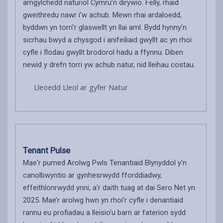
amgylchedd naturiol Cymru’n dirywio. Felly, rhaid
gweithredu nawr i’w achub. Mewn rhai ardaloedd,
byddwn yn torri’r glaswellt yn llai aml. Bydd hynny’n
sicrhau bwyd a chysgod i anifeiliaid gwyllt ac yn rhoi
cyfle i flodau gwyllt brodorol hadu a ffynnu. Diben
newid y drefn torri yw achub natur, nid lleihau costau.
Lleoedd Lleol ar gyfer Natur
Tenant Pulse
Mae'r pumed Arolwg Pwls Tenantiaid Blynyddol y'n
canolbwyntio ar gynhesrwydd fforddiadwy,
effeithlonrwydd ynni, a'r daith tuag at dai Sero Net yn
2025. Mae’r arolwg hwn yn rhoi’r cyfle i denantiaid
rannu eu profiadau a lleisio’u barn ar faterion sydd