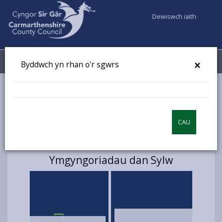
Dewiswch iaith
Fy Nghyfrifon
Dewislen
×
Byddwch yn rhan o'r sgwrs
Cyngor a Democratiaeth
Dweud eich dweud
CAU
Dweud eich dweud
Ymgyngoriadau dan Sylw