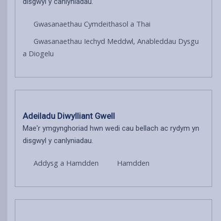
disgwyl y canlyniadau.
Gwasanaethau Cymdeithasol a Thai
Gwasanaethau Iechyd Meddwl, Anableddau Dysgu
a Diogelu
Adeiladu Diwylliant Gwell
Mae'r ymgynghoriad hwn wedi cau bellach ac rydym yn
disgwyl y canlyniadau.
Addysg a Hamdden
Hamdden