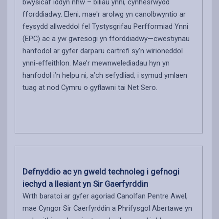
bwysicaf iddyn nhw – biliau ynni, cynhesrwydd
fforddiadwy. Eleni, mae'r arolwg yn canolbwyntio ar
feysydd allweddol fel Tystysgrifau Perfformiad Ynni
(EPC) ac a yw gwresogi yn fforddiadwy—cwestiynau
hanfodol ar gyfer darparu cartrefi sy'n wirioneddol
ynni-effeithlon. Mae’r mewnwelediadau hyn yn
hanfodol i’n helpu ni, a’ch sefydliad, i symud ymlaen
tuag at nod Cymru o gyflawni tai Net Sero.
Defnyddio ac yn gweld technoleg i gefnogi
iechyd a llesiant yn Sir Gaerfyrddin
Wrth baratoi ar gyfer agoriad Canolfan Pentre Awel,
mae Cyngor Sir Caerfyrddin a Phrifysgol Abertawe yn