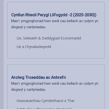
Cynllun Rheoli Perygl Llifogydd -2 (2025-2030))
Mae'r ymgynghoriad hwn wedi cau bellach ac rydym yn
disgwyl y canlyniadau.
Lle, Seilwaith & Datblygiad Economaidd
Lle a Chynaliadwyedd
Arolwg Troseddau ac Anhrefn
Mae'r ymgynghoriad hwn wedi cau bellach ac rydym yn
disgwyl y canlyniadau.
Gwasanaethau Cymdeithasol a Thai
Eiddo Tai a Phrosiectau Strategol