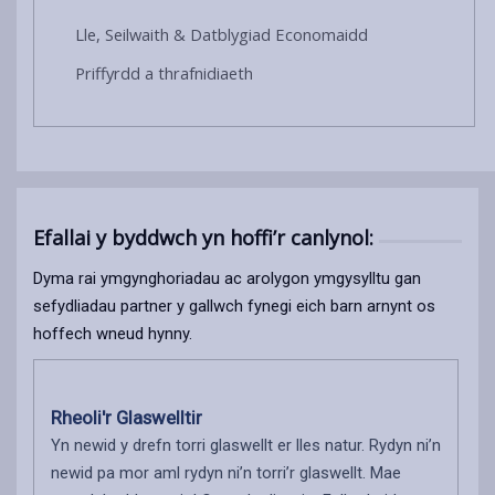
Lle, Seilwaith & Datblygiad Economaidd
Priffyrdd a thrafnidiaeth
Efallai y byddwch yn hoffi’r canlynol:
Dyma rai ymgynghoriadau ac arolygon ymgysylltu gan
sefydliadau partner y gallwch fynegi eich barn arnynt os
hoffech wneud hynny.
Rheoli'r Glaswelltir
Yn newid y drefn torri glaswellt er lles natur. Rydyn ni’n
newid pa mor aml rydyn ni’n torri’r glaswellt. Mae