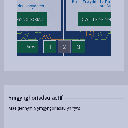
Polisi Trwyddedu Tacsis a cherbydau hurio
preifat 2026
GWELER YR YMGYNGHORIAD
1
2
3
Aros
Ymgynghoriadau actif
Mae gennym 5 ymgyngoriadau yn fyw: