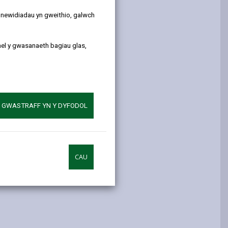
y newidiadau yn gweithio, galwch
ael y gwasanaeth bagiau glas,
A GWASTRAFF YN Y DYFODOL
CAU