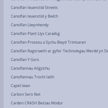
Canolfan Ieuenctid Streets
Canolfan Ieuenctid y Bwlch
Canolfan Llwynhendy
Canolfan Plant Llys Caradog
Canolfan Prosesu a Sychu Bwyd Trimsaran
Canolfan Ragoriaeth ar gyfer Technolegau Werdd yn Si
Canolfan Y Gors
Canolfannau Ailgylchu
Canolfannau Trochi Iaith
Capel Iwan
Carbon Sero Net
Carden CRASH Beiciau Modur