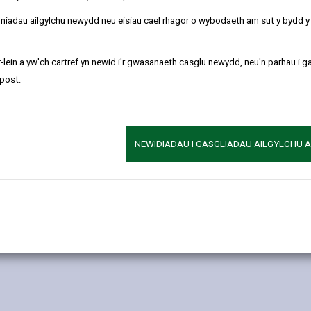
T
Th
U
W
Y
refniadau ailgylchu newydd neu eisiau cael rhagor o wybodaeth am sut y bydd 
|
|
|
|
-lein a yw'ch cartref yn newid i'r gwasanaeth casglu newydd, neu'n parhau i g
post:
d (DoLS) ar gyfer Awdurdod Rheoli
NEWIDIADAU I GASGLIADAU AILGYLCHU 