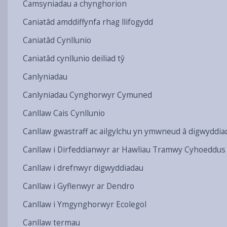
Camsyniadau a chynghorion
Caniatâd amddiffynfa rhag llifogydd
Caniatâd Cynllunio
Caniatâd cynllunio deiliad tŷ
Canlyniadau
Canlyniadau Cynghorwyr Cymuned
Canllaw Cais Cynllunio
Canllaw gwastraff ac ailgylchu yn ymwneud â digwyddia
Canllaw i Dirfeddianwyr ar Hawliau Tramwy Cyhoeddus
Canllaw i drefnwyr digwyddiadau
Canllaw i Gyflenwyr ar Dendro
Canllaw i Ymgynghorwyr Ecolegol
Canllaw termau