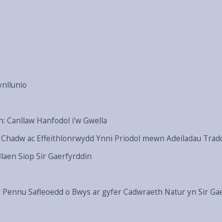
ynllunio
h: Canllaw Hanfodol i'w Gwella
 a Chadw ac Effeithlonrwydd Ynni Priodol mewn Adeiladau Trad
Blaen Siop Sir Gaerfyrddin
er Pennu Safleoedd o Bwys ar gyfer Cadwraeth Natur yn Sir Ga