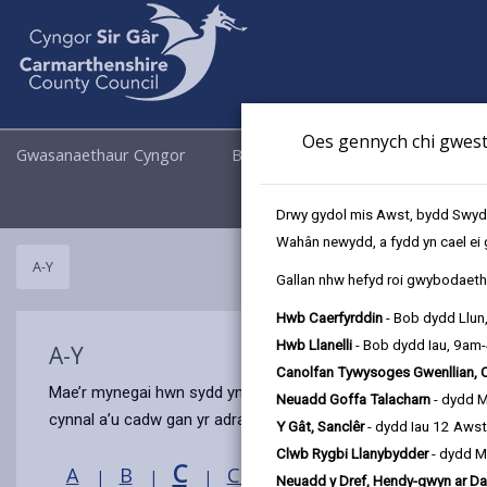
Oes gennych chi gwesti
Gwasanaethaur Cyngor
Busnes
Cyngor a Democrati
Drwy gydol mis Awst, bydd Swyddo
Wahân newydd, a fydd yn cael ei 
A-Y
Gallan nhw hefyd roi gwybodaeth 
Hwb Caerfyrddin
- Bob dydd Llun
Hwb Llanelli
- Bob dydd Iau, 9am
A-Y
Canolfan Tywysoges Gwenllian, 
Mae’r mynegai hwn sydd yn nhrefn y wyddor yn rhoi arweiniad i
Neuadd Goffa Talacharn
- dydd 
cynnal a’u cadw gan yr adran neu’r partner sy’n cynnig y gw
Y Gât, Sanclêr
- dydd Iau 12 Aws
Clwb Rygbi Llanybydder
- dydd M
C
A
B
Ch
D
Dd
E
F
|
|
|
|
|
|
|
Neuadd y Dref, Hendy-gwyn ar Da