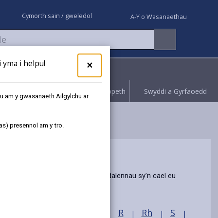
Cymorth sain / gweledol
A-Y o Wasanaethau
yma i helpu!
×
Rhoi gwybod
Hawliwch bopeth
Swyddi a Gyrfaoedd
au am y gwasanaeth Ailgylchu ar
as) presennol am y tro.
e. Mae pob eitem â chyswllt i’r tudalennau sy’n cael eu
N
O
P
Ph
R
Rh
S
|
|
|
|
|
|
|
|