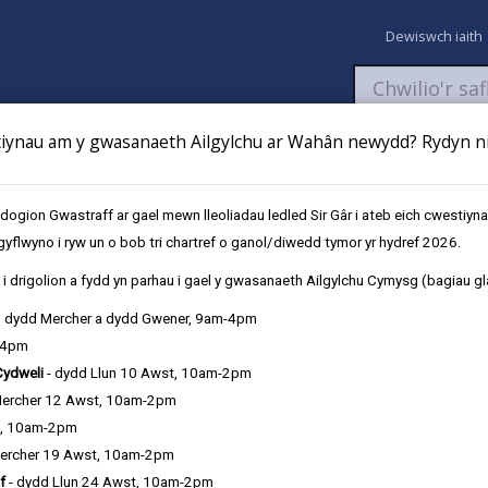
Dewiswch iaith
ynau am y gwasanaeth Ailgylchu ar Wahân newydd? Rydyn ni 
aeth
Newyddion
Fy Nghyfrifon
Talu
Cyflwyno cais
gion Gwastraff ar gael mewn lleoliadau ledled Sir Gâr i ateb eich cwestiyn
gyflwyno i ryw un o bob tri chartref o ganol/diwedd tymor yr hydref 2026.
i drigolion a fydd yn parhau i gael y gwasanaeth Ailgylchu Cymysg (bagiau gl
, dydd Mercher a dydd Gwener, 9am-4pm
-4pm
Cydweli
- dydd Llun 10 Awst, 10am-2pm
’r wefan hon, gan roi manylion am y wybodaeth sydd ar gael ar y safl
Mercher 12 Awst, 10am-2pm
asanaeth hwnnw.
t, 10am-2pm
ercher 19 Awst, 10am-2pm
Ff
G
Ng
H
I
J
L
Ll
M
|
|
|
|
|
|
|
|
|
f
- dydd Llun 24 Awst, 10am-2pm