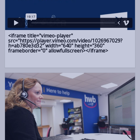
<iframe title="vimeo-player"
src="https://player.vimeo.com/video/1026967029?
h=ab780e3d32" width="640" height="360"
frameborder="0" allowfullscreen></iframe>