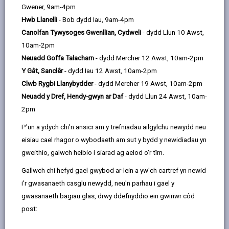
Gwener, 9am-4pm
Hwb Llanelli
- Bob dydd Iau, 9am-4pm
Canolfan Tywysoges Gwenllian, Cydweli
- dydd Llun 10 Awst,
10am-2pm
Neuadd Goffa Talacharn
- dydd Mercher 12 Awst, 10am-2pm
Y Gât, Sanclêr
- dydd Iau 12 Awst, 10am-2pm
Clwb Rygbi Llanybydder
- dydd Mercher 19 Awst, 10am-2pm
Neuadd y Dref, Hendy-gwyn ar Daf
- dydd Llun 24 Awst, 10am-
2pm
P'un a ydych chi'n ansicr am y trefniadau ailgylchu newydd neu
eisiau cael rhagor o wybodaeth am sut y bydd y newidiadau yn
Rydym ni'n gwybod pa mor anodd yw hi pan fo angen
gweithio, galwch heibio i siarad ag aelod o'r tîm.
cymorth arnoch ond heb fod yn gwybod ble i droi -
Gallwch chi hefyd gael gwybod ar-lein a yw'ch cartref yn newid
rydym am i chi wybod ein bod ni yma ar eich cyfer a
i'r gwasanaeth casglu newydd, neu'n parhau i gael y
byddwn yn ymweld â thref yn agos atoch chi.
gwasanaeth bagiau glas, drwy ddefnyddio ein gwiriwr côd
Mae gennym dîm ymroddedig o ymgynghorwyr a all
post:
helpu - mae sefyllfa pawb yn wahanol, ond rydym yma
i wrando a'ch helpu i wneud cais am y cymorth, y