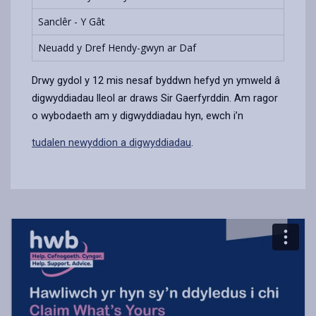
Sanclêr - Y Gât
2il
Neuadd y Dref Hendy-gwyn ar Daf
Dyd
Drwy gydol y 12 mis nesaf byddwn hefyd yn ymweld â
digwyddiadau lleol ar draws Sir Gaerfyrddin. Am ragor
o wybodaeth am y digwyddiadau hyn, ewch i’n
tudalen newyddion a digwyddiadau
.