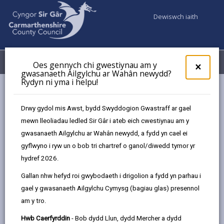
Dewiswch iaith
Fy Nghyfrifon
Dewislen
Oes gennych chi gwestiynau am y
×
gwasanaeth Ailgylchu ar Wahân newydd?
Rydyn ni yma i helpu!
Gwasanaethaur Cyngor
Hwb Bach Y Wlad
Drwy gydol mis Awst, bydd Swyddogion Gwastraff ar gael
mewn lleoliadau ledled Sir Gâr i ateb eich cwestiynau am y
gwasanaeth Ailgylchu ar Wahân newydd, a fydd yn cael ei
gyflwyno i ryw un o bob tri chartref o ganol/diwedd tymor yr
Hwb Bach Y Wlad
hydref 2026.
Gallan nhw hefyd roi gwybodaeth i drigolion a fydd yn parhau i
gael y gwasanaeth Ailgylchu Cymysg (bagiau glas) presennol
am y tro.
Hwb Caerfyrddin
- Bob dydd Llun, dydd Mercher a dydd