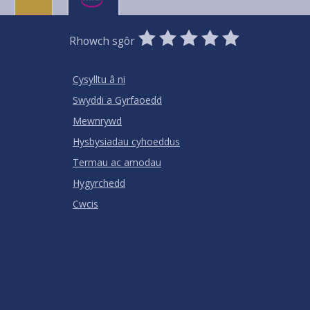
0
1
2
3
4
5
Rhowch sgôr
Stars
SUBMIT
Star
Stars
Stars
Stars
Stars
RATING
Cysylltu â ni
Swyddi a Gyrfaoedd
Mewnrywd
Hysbysiadau cyhoeddus
Termau ac amodau
Hygyrchedd
Cwcis