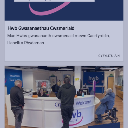
Hwb Gwasanaethau Cwsmeriaid
Mae Hwbs gwasanaeth cwsmeriaid mewn Caerfyrddin,
Llanelli a Rhydaman.
CYSYLLTU Â NI