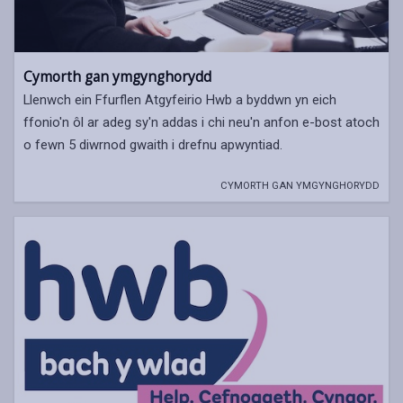
Cymorth gan ymgynghorydd
Llenwch ein Ffurflen Atgyfeirio Hwb a byddwn yn eich
ffonio'n ôl ar adeg sy'n addas i chi neu'n anfon e-bost atoch
o fewn 5 diwrnod gwaith i drefnu apwyntiad.
CYMORTH GAN YMGYNGHORYDD