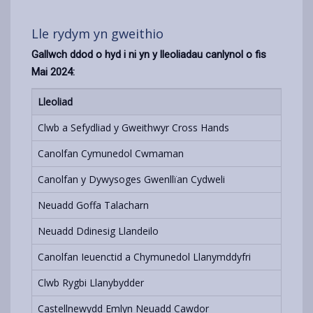
Lle rydym yn gweithio
Gallwch ddod o hyd i ni yn y lleoliadau canlynol o fis
Mai 2024:
Lleoliad
Aml
Clwb a Sefydliad y Gweithwyr Cross Hands
1af
Canolfan Cymunedol Cwmaman
2ai
Canolfan y Dywysoges Gwenllïan Cydweli
2ai
Neuadd Goffa Talacharn
2ai
Neuadd Ddinesig Llandeilo
1af
Canolfan Ieuenctid a Chymunedol Llanymddyfri
3yd
Clwb Rygbi Llanybydder
3yd
Castellnewydd Emlyn Neuadd Cawdor
Dyd