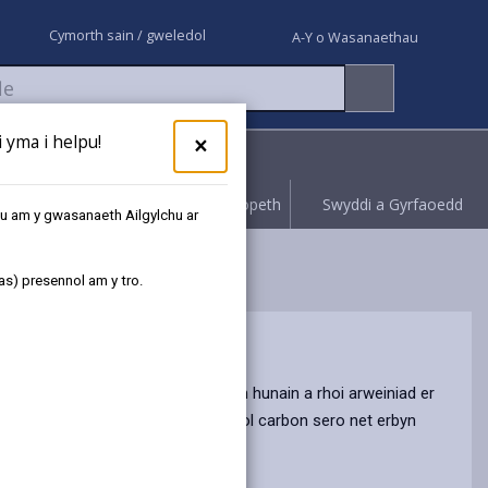
Cymorth sain / gweledol
A-Y o Wasanaethau
yma i helpu!
×
Rhoi gwybod
Hawliwch bopeth
Swyddi a Gyrfaoedd
au am y gwasanaeth Ailgylchu ar
as) presennol am y tro.
in hallyriadau nwyon tŷ gwydr ein hunain a rhoi arweiniad er
atig tuag at ddod yn awdurdod lleol carbon sero net erbyn