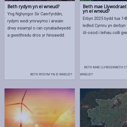
Beth rydym yn ei wneud?
Beth mae Llywodrae
yn ei wneud?
Yng Nghyngor Sir Caerfyrddin,
Erbyn 2025 bydd tua 148
rydym wedi ymrwymo i arwain
ledled Cymru yn derby
drwy esiampl o ran cynaliadwyedd
ôl-osod i leihau colli gw
a gweithredu dros yr hinsawdd.
BETH MAE LLYWODRAETH CY
BETH RYDYM YN EI WNEUD?
WNEUD?