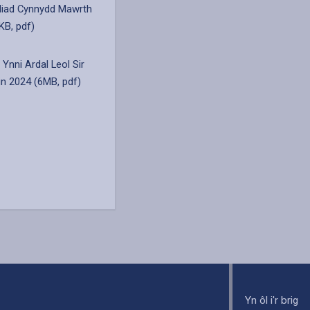
iad Cynnydd Mawrth
KB, pdf)
 Ynni Ardal Leol Sir
in 2024 (6MB, pdf)
Yn ôl i'r brig