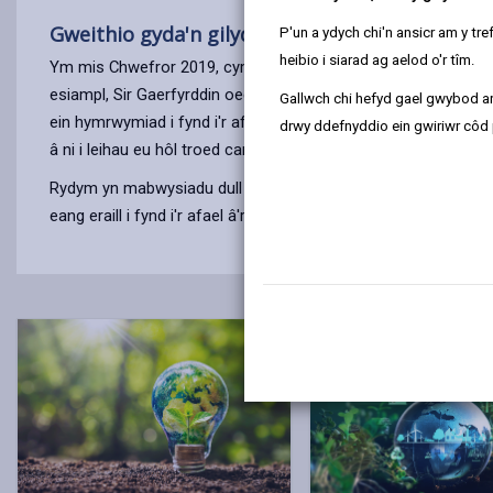
Gweithio gyda'n gilydd i wneud gwahaniaeth
P'un a ydych chi'n ansicr am y t
heibio i siarad ag aelod o'r tîm.
Ym mis Chwefror 2019, cymerodd Cyngor Sir Caerfyrddin gam
esiampl, Sir Gaerfyrddin oedd yr awdurdod cyntaf yng Nghym
Gallwch chi hefyd gael gwybod ar
ein hymrwymiad i fynd i'r afael â newid yn yr hinsawdd yn adle
drwy ddefnyddio ein gwiriwr côd 
â ni i leihau eu hôl troed carbon.
Rydym yn mabwysiadu dull ymarferol o gyflawni statws carbon
eang eraill i fynd i'r afael â'r argyfwng hinsawdd, sy'n cael 