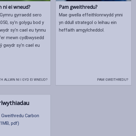
n ni ei wneud?
Pam gweithredu?
 Gymru gyrraedd sero
Mae gwella effeithlonrwydd ynni
2050, sy'n golygu bod y
yn ddull strategol o leihau ein
wydr sy'n cael eu tynnu
heffaith amgylcheddol.
ffer mewn cydbwysedd
tŷ gwydr sy'n cael eu
H ALLWN NI I GYD EI WNEUD?
PAM GWEITHREDU?
lwythiadau
n Gweithredu Carbon
(1MB, pdf)