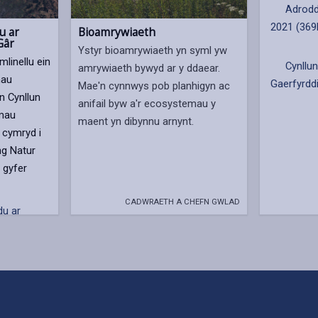
Adrodd
2021 (369
u ar
Bioamrywiaeth
Gâr
Ystyr bioamrywiaeth yn syml yw
linellu ein
Cynllun
amrywiaeth bywyd ar y ddaear.
mau
Gaerfyrdd
Mae'n cynnwys pob planhigyn ac
n Cynllun
anifail byw a'r ecosystemau y
amau
maent yn dibynnu arnynt.
 cymryd i
wng Natur
 gyfer
CADWRAETH A CHEFN GWLAD
u ar
r