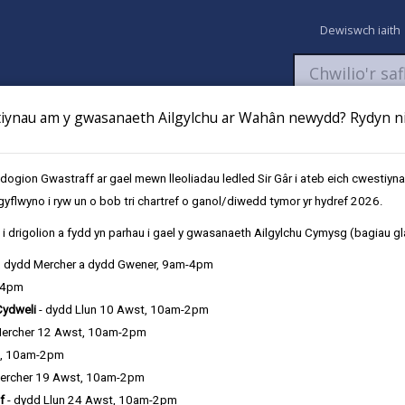
Dewiswch iaith
ynau am y gwasanaeth Ailgylchu ar Wahân newydd? Rydyn ni 
aeth
Newyddion
Fy Nghyfrifon
Talu
Cyflwyno cais
gion Gwastraff ar gael mewn lleoliadau ledled Sir Gâr i ateb eich cwestiyn
gyflwyno i ryw un o bob tri chartref o ganol/diwedd tymor yr hydref 2026.
i drigolion a fydd yn parhau i gael y gwasanaeth Ailgylchu Cymysg (bagiau gl
, dydd Mercher a dydd Gwener, 9am-4pm
-4pm
Cydweli
- dydd Llun 10 Awst, 10am-2pm
 ac yn cydnabod bod gennym ran bwysig i’w chwarae er mwyn lleihau e
Mercher 12 Awst, 10am-2pm
u eu hôl troed carbon hwythau. Rydym yn mabwysiadu ymagwedd bragm
t, 10am-2pm
esuradwy.
ercher 19 Awst, 10am-2pm
f
- dydd Llun 24 Awst, 10am-2pm