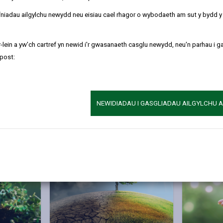
refniadau ailgylchu newydd neu eisiau cael rhagor o wybodaeth am sut y bydd 
 arloesol drwy ddatgan argyfwng hinsawdd, gan ymrwymo i ddod yn
ru i gyhoeddi cynllun gweithredu carbon sero net cynhwysfawr, a 
-lein a yw'ch cartref yn newid i'r gwasanaeth casglu newydd, neu'n parhau i g
wyrchu ein rôl sylweddol o ran lleihau allyriadau nwyon tŷ gwydr ac y
post:
 sero net erbyn 2030, gan ganolbwyntio i ddechrau ar ein hallyriad
eu gweithredu ar draws gwahanol adrannau'r Cyngor.
NEWIDIADAU I GASGLIADAU AILGYLCHU 