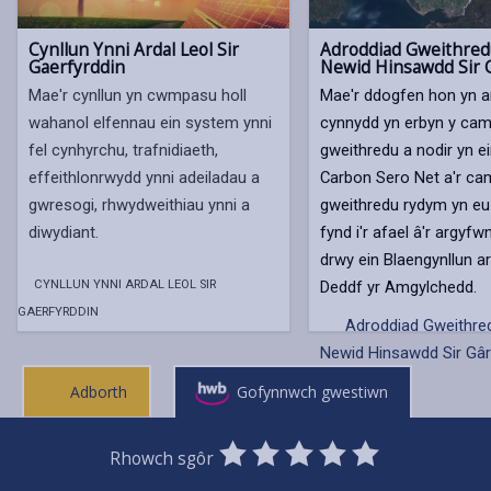
Cynllun Ynni Ardal Leol Sir
Adroddiad Gweithred
Gaerfyrddin
Newid Hinsawdd Sir 
Mae'r cynllun yn cwmpasu holl
Mae'r ddogfen hon yn am
wahanol elfennau ein system ynni
cynnydd yn erbyn y ca
fel cynhyrchu, trafnidiaeth,
gweithredu a nodir yn ei
effeithlonrwydd ynni adeiladau a
Carbon Sero Net a'r c
gwresogi, rhwydweithiau ynni a
gweithredu rydym yn eu
diwydiant.
fynd i'r afael â'r argyf
drwy ein Blaengynllun ar
CYNLLUN YNNI ARDAL LEOL SIR
Deddf yr Amgylchedd.
GAERFYRDDIN
Adroddiad Gweithred
Newid Hinsawdd Sir Gâ
Adborth
Gofynnwch gwestiwn
0
1
2
3
4
5
Rhowch sgôr
Stars
SUBMIT
Star
Stars
Stars
Stars
Stars