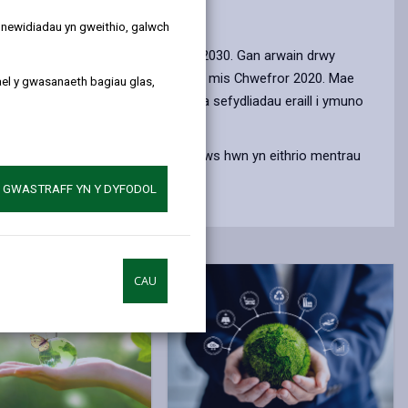
y newidiadau yn gweithio, galwch
 awdurdod carbon sero net erbyn 2030. Gan arwain drwy
gymeradwywyd gan y cyngor llawn ym mis Chwefror 2020. Mae
ael y gwasanaeth bagiau glas,
sbrydoli ein preswylwyr, busnesau a sefydliadau eraill i ymuno
au carbon mesuradwy. Nid yw'r ffocws hwn yn eithrio mentrau
A GWASTRAFF YN Y DYFODOL
CAU