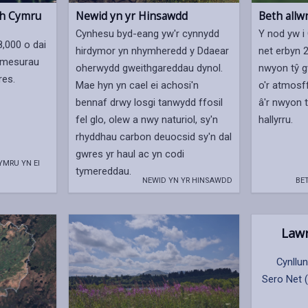
th Cymru
Newid yn yr Hinsawdd
Beth allw
Cynhesu byd-eang yw'r cynnydd
Y nod yw i
,000 o dai
hirdymor yn nhymheredd y Ddaear
net erbyn 
n mesurau
oherwydd gweithgareddau dynol.
nwyon tŷ g
res.
Mae hyn yn cael ei achosi'n
o'r atmos
bennaf drwy losgi tanwydd ffosil
â'r nwyon 
fel glo, olew a nwy naturiol, sy'n
hallyrru.
rhyddhau carbon deuocsid sy'n dal
gwres yr haul ac yn codi
MRU YN EI
tymereddau.
NEWID YN YR HINSAWDD
BET
Lawr
Cynllu
Sero Net 