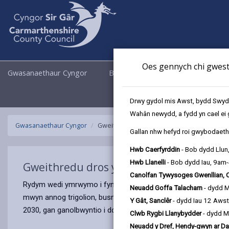
Oes gennych chi gwesti
Gwasanaethaur Cyngor
Busnes
Cyngor a Democrati
Drwy gydol mis Awst, bydd Swyddo
Wahân newydd, a fydd yn cael ei 
Gwasanaethaur Cyngor
Gweithredu dros yr Hinsawdd Sir Gâr
Gallan nhw hefyd roi gwybodaeth 
Hwb Caerfyrddin
- Bob dydd Llun
Hwb Llanelli
- Bob dydd Iau, 9am
Gweithredu dros yr Hinsawdd Sir Gâr
Canolfan Tywysoges Gwenllian, 
Rydym wedi ymrwymo i fynd i’r afael â’r newid yn yr hinsawdd
Neuadd Goffa Talacharn
- dydd 
mwyn annog trigolion, busnesau a sefydliadau eraill i leiha
Y Gât, Sanclêr
- dydd Iau 12 Aws
2030, gan ganolbwyntio i ddechrau ar ein hôl troed carbon m
Clwb Rygbi Llanybydder
- dydd M
Neuadd y Dref, Hendy-gwyn ar Da