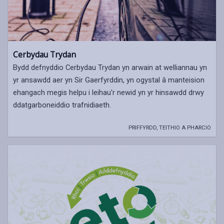
Cerbydau Trydan
Bydd defnyddio Cerbydau Trydan yn arwain at welliannau yn
yr ansawdd aer yn Sir Gaerfyrddin, yn ogystal â manteision
ehangach megis helpu i leihau'r newid yn yr hinsawdd drwy
ddatgarboneiddio trafnidiaeth.
PRIFFYRDD, TEITHIO A PHARCIO