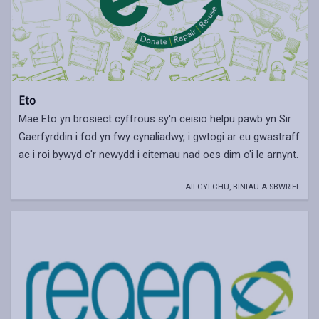
Eto
Mae Eto yn brosiect cyffrous sy'n ceisio helpu pawb yn Sir
Gaerfyrddin i fod yn fwy cynaliadwy, i gwtogi ar eu gwastraff
ac i roi bywyd o'r newydd i eitemau nad oes dim o'i le arnynt.
AILGYLCHU, BINIAU A SBWRIEL