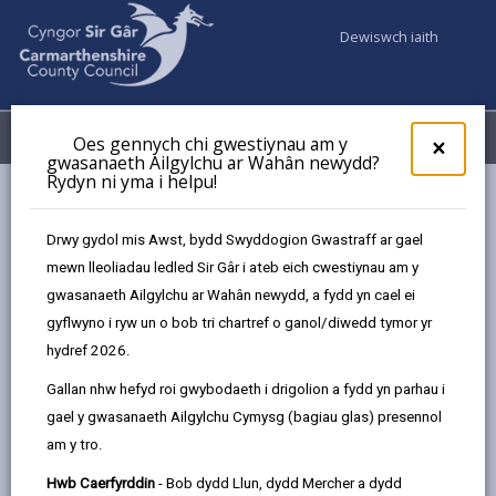
Dewiswch iaith
Fy Nghyfrifon
Dewislen
Oes gennych chi gwestiynau am y
×
gwasanaeth Ailgylchu ar Wahân newydd?
Rydyn ni yma i helpu!
Gwasanaethaur Cyngor
Gweithredu dros yr Hinsawdd Sir Gâr
Beth allwn ni i gyd ei wneud?
Drwy gydol mis Awst, bydd Swyddogion Gwastraff ar gael
mewn lleoliadau ledled Sir Gâr i ateb eich cwestiynau am y
gwasanaeth Ailgylchu ar Wahân newydd, a fydd yn cael ei
Beth allwn ni i gyd ei wneud?
gyflwyno i ryw un o bob tri chartref o ganol/diwedd tymor yr
hydref 2026.
Diweddarwyd y dudalen ar: 10/03/2026
Gallan nhw hefyd roi gwybodaeth i drigolion a fydd yn parhau i
share
share
share
share
gael y gwasanaeth Ailgylchu Cymysg (bagiau glas) presennol
this
this
this
this
am y tro.
page
page
page
on
by
on
on
Linked
Hwb Caerfyrddin
- Bob dydd Llun, dydd Mercher a dydd
Y nod yw i Gymru gyrraedd sero net erbyn 2050, sy'n