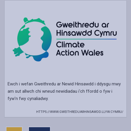
Ewch i wefan Gweithredu ar Newid Hinsawdd i ddysgu mwy
am sut allwch chi wneud newidiadau i'ch ffordd o fyw i
fyw'n fwy cynaliadwy.
HTTPS://WWW.GWEITHREDUARHINSAWDD.LLYW.CYMRU/