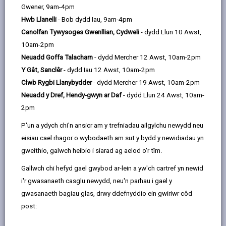
email
Facebook,
X
In,
Gwener, 9am-4pm
golygu bod y nwyon tŷ gwydr sy'n cael eu tynnu o'r
opens
(Twitter),
opens
Hwb Llanelli
- Bob dydd Iau, 9am-4pm
atmosffer mewn cydbwysedd â'r nwyon tŷ gwydr sy'n
in
opens
in
Canolfan Tywysoges Gwenllian, Cydweli
- dydd Llun 10 Awst,
cael eu hallyrru. Mae angen i bob un ohonom weithio
a
in
a
10am-2pm
gyda'n gilydd i wneud i hyn ddigwydd – Llywodraeth
new
a
new
Neuadd Goffa Talacharn
- dydd Mercher 12 Awst, 10am-2pm
Cymru, awdurdodau lleol, cymunedau, busnesau, a
tab
new
tab
Y Gât, Sanclêr
- dydd Iau 12 Awst, 10am-2pm
phawb yng Nghymru.
tab
Clwb Rygbi Llanybydder
- dydd Mercher 19 Awst, 10am-2pm
Yn Sir Gaerfyrddin, rydym wedi ymrwymo i fynd i'r
Neuadd y Dref, Hendy-gwyn ar Daf
- dydd Llun 24 Awst, 10am-
afael â newid yn yr hinsawdd ac yn cydnabod ein rôl
2pm
sylweddol o ran lleihau allyriadau nwyon tŷ gwydr. Ein
P'un a ydych chi'n ansicr am y trefniadau ailgylchu newydd neu
nod yw dod yn awdurdod lleol carbon sero net erbyn
eisiau cael rhagor o wybodaeth am sut y bydd y newidiadau yn
2030, gan ddechrau gyda'n hôl troed carbon
gweithio, galwch heibio i siarad ag aelod o'r tîm.
mesuradwy. Mae'r ymdrech hon yn ymestyn ar draws
holl adrannau'r Cyngor, gyda mentrau i annog
Gallwch chi hefyd gael gwybod ar-lein a yw'ch cartref yn newid
preswylwyr, busnesau a sefydliadau eraill i leihau eu
i'r gwasanaeth casglu newydd, neu'n parhau i gael y
hôl troed carbon eu hunain.
gwasanaeth bagiau glas, drwy ddefnyddio ein gwiriwr côd
post:
Gall pob un ohonom gyfrannu drwy fyw'n fwy
cynaliadwy: defnyddio llai, ailddefnyddio, atgyweirio ac