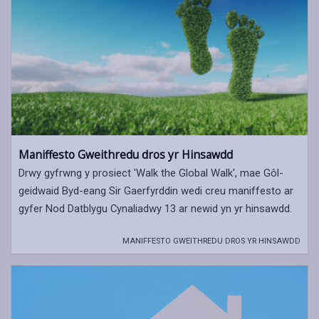
Maniffesto Gweithredu dros yr Hinsawdd
Drwy gyfrwng y prosiect 'Walk the Global Walk', mae Gôl-
geidwaid Byd-eang Sir Gaerfyrddin wedi creu maniffesto ar
gyfer Nod Datblygu Cynaliadwy 13 ar newid yn yr hinsawdd.
MANIFFESTO GWEITHREDU DROS YR HINSAWDD