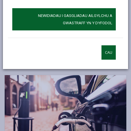
ailgylchu mwy; lleihau gwastraff bwyd; prynu ond yr
hyn sydd ei angen arnom; lleihau'r defnydd o ynni yn y
NEWIDIADAU I GASGLIADAU AILGYLCHU A
cartref; a dewis beicio, cerdded ac olwynio. Yn ogystal,
GWASTRAFF YN Y DYFODOL
gallwn siopa'n fwy cynaliadwy, gwneud dewisiadau
bwyd iachach, addasu ein cartrefi ar gyfer gwell
effeithlonrwydd ynni, ac ystyried cerbydau trydan wrth
brynu ceir newydd.
CAU