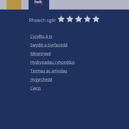
0
1
2
3
4
5
Rhowch sgôr
Stars
SUBMIT
Star
Stars
Stars
Stars
Stars
RATING
Cysylltu â ni
Swyddi a Gyrfaoedd
Mewnrywd
Hysbysiadau cyhoeddus
Termau ac amodau
Hygyrchedd
Cwcis