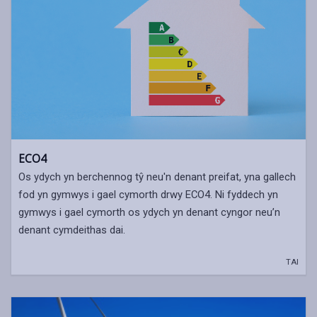
ECO4
Os ydych yn berchennog tŷ neu'n denant preifat, yna gallech
fod yn gymwys i gael cymorth drwy ECO4. Ni fyddech yn
gymwys i gael cymorth os ydych yn denant cyngor neu’n
denant cymdeithas dai.
TAI