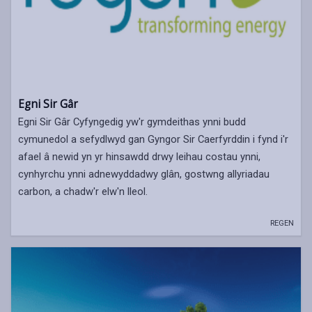
Egni Sir Gâr
Egni Sir Gâr Cyfyngedig yw'r gymdeithas ynni budd
cymunedol a sefydlwyd gan Gyngor Sir Caerfyrddin i fynd i'r
afael â newid yn yr hinsawdd drwy leihau costau ynni,
cynhyrchu ynni adnewyddadwy glân, gostwng allyriadau
carbon, a chadw'r elw'n lleol.
REGEN