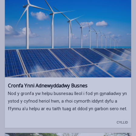
Cronfa Ynni Adnewyddadwy Busnes
Nod y gronfa yw helpu busnesau lleol i fod yn gynaliadwy yn
ystod y cyfnod heriol hwn, a rhoi cymorth iddynt dyfu a
ffynnu a'u helpu ar eu taith tuag at ddod yn garbon sero net.
CYLLID