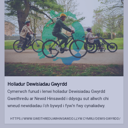
Holiadur Dewisiadau Gwyrdd
Cymerwch funud i lenwi holiadur Dewisiadau Gwyrdd
Gweithredu ar Newid Hinsawdd i ddysgu sut allwch chi
wneud newidiadau i'ch bywyd i fyw'n fwy cynaliadwy.
HTTPS://WWW.GWEITHREDUARHINSAWDD.LLYW.CYMRU/DEWIS-GWYRDD/