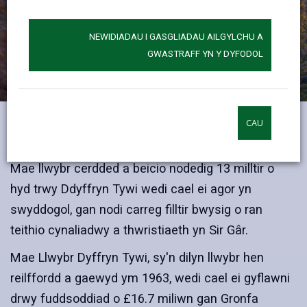
NEWIDIADAU I GASGLIADAU AILGYLCHU A
GWASTRAFF YN Y DYFODOL
CAU
Llwybr Dyffryn Tywi
Mae llwybr cerdded a beicio nodedig 13 milltir o
hyd trwy Ddyffryn Tywi wedi cael ei agor yn
swyddogol, gan nodi carreg filltir bwysig o ran
teithio cynaliadwy a thwristiaeth yn Sir Gâr.
Mae Llwybr Dyffryn Tywi, sy'n dilyn llwybr hen
reilffordd a gaewyd ym 1963, wedi cael ei gyflawni
drwy fuddsoddiad o £16.7 miliwn gan Gronfa