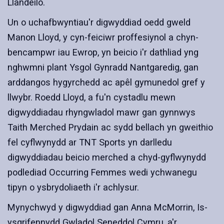
Llandeilo.
Un o uchafbwyntiau'r digwyddiad oedd gweld
Manon Lloyd, y cyn-feiciwr proffesiynol a chyn-
bencampwr iau Ewrop, yn beicio i'r dathliad yng
nghwmni plant Ysgol Gynradd Nantgaredig, gan
arddangos hygyrchedd ac apêl gymunedol gref y
llwybr. Roedd Lloyd, a fu'n cystadlu mewn
digwyddiadau rhyngwladol mawr gan gynnwys
Taith Merched Prydain ac sydd bellach yn gweithio
fel cyflwynydd ar TNT Sports yn darlledu
digwyddiadau beicio merched a chyd-gyflwynydd
podlediad Occurring Femmes wedi ychwanegu
tipyn o ysbrydoliaeth i'r achlysur.
Mynychwyd y digwyddiad gan Anna McMorrin, Is-
ysgrifennydd Gwladol Seneddol Cymru, a'r