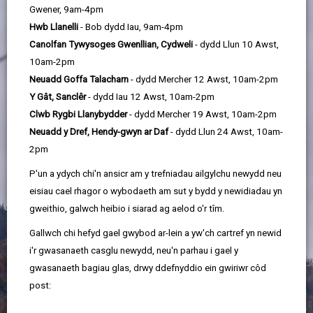
Gwener, 9am-4pm
Hwb Llanelli
- Bob dydd Iau, 9am-4pm
Canolfan Tywysoges Gwenllian, Cydweli
- dydd Llun 10 Awst,
10am-2pm
Neuadd Goffa Talacharn
- dydd Mercher 12 Awst, 10am-2pm
Y Gât, Sanclêr
- dydd Iau 12 Awst, 10am-2pm
Clwb Rygbi Llanybydder
- dydd Mercher 19 Awst, 10am-2pm
Neuadd y Dref, Hendy-gwyn ar Daf
- dydd Llun 24 Awst, 10am-
2pm
P'un a ydych chi'n ansicr am y trefniadau ailgylchu newydd neu
eisiau cael rhagor o wybodaeth am sut y bydd y newidiadau yn
gweithio, galwch heibio i siarad ag aelod o'r tîm.
Gallwch chi hefyd gael gwybod ar-lein a yw'ch cartref yn newid
i'r gwasanaeth casglu newydd, neu'n parhau i gael y
gwasanaeth bagiau glas, drwy ddefnyddio ein gwiriwr côd
post: