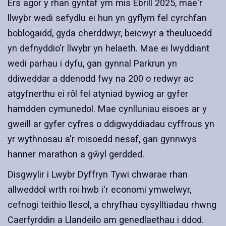
Ers agor y rhan gyntaf ym mis Ebrill 2025, mae'r
llwybr wedi sefydlu ei hun yn gyflym fel cyrchfan
boblogaidd, gyda cherddwyr, beicwyr a theuluoedd
yn defnyddio'r llwybr yn helaeth. Mae ei lwyddiant
wedi parhau i dyfu, gan gynnal Parkrun yn
ddiweddar a ddenodd fwy na 200 o redwyr ac
atgyfnerthu ei rôl fel atyniad bywiog ar gyfer
hamdden cymunedol. Mae cynlluniau eisoes ar y
gweill ar gyfer cyfres o ddigwyddiadau cyffrous yn
yr wythnosau a'r misoedd nesaf, gan gynnwys
hanner marathon a gŵyl gerdded.
Disgwylir i Lwybr Dyffryn Tywi chwarae rhan
allweddol wrth roi hwb i'r economi ymwelwyr,
cefnogi teithio llesol, a chryfhau cysylltiadau rhwng
Caerfyrddin a Llandeilo am genedlaethau i ddod.