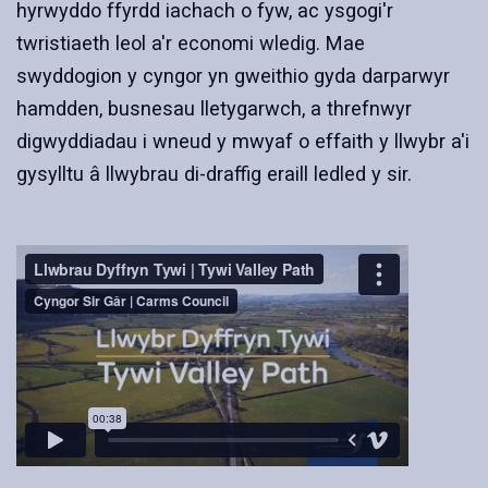
hyrwyddo ffyrdd iachach o fyw, ac ysgogi'r
twristiaeth leol a'r economi wledig. Mae
swyddogion y cyngor yn gweithio gyda darparwyr
hamdden, busnesau lletygarwch, a threfnwyr
digwyddiadau i wneud y mwyaf o effaith y llwybr a'i
gysylltu â llwybrau di-draffig eraill ledled y sir.