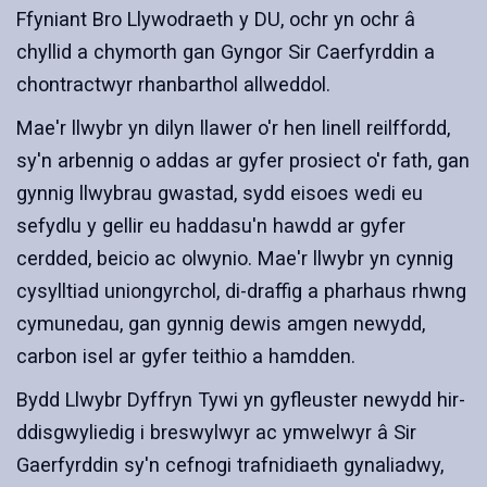
Ffyniant Bro Llywodraeth y DU, ochr yn ochr â
chyllid a chymorth gan Gyngor Sir Caerfyrddin a
chontractwyr rhanbarthol allweddol.
Mae'r llwybr yn dilyn llawer o'r hen linell reilffordd,
sy'n arbennig o addas ar gyfer prosiect o'r fath, gan
gynnig llwybrau gwastad, sydd eisoes wedi eu
sefydlu y gellir eu haddasu'n hawdd ar gyfer
cerdded, beicio ac olwynio. Mae'r llwybr yn cynnig
cysylltiad uniongyrchol, di-draffig a pharhaus rhwng
cymunedau, gan gynnig dewis amgen newydd,
carbon isel ar gyfer teithio a hamdden.
Bydd Llwybr Dyffryn Tywi yn gyfleuster newydd hir-
ddisgwyliedig i breswylwyr ac ymwelwyr â Sir
Gaerfyrddin sy'n cefnogi trafnidiaeth gynaliadwy,