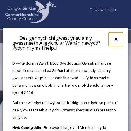
Dewiswch iaith
Fy Nghyfrifon
Dewislen
Oes gennych chi gwestiynau am y
×
gwasanaeth Ailgylchu ar Wahân newydd?
Rydyn ni yma i helpu!
Drwy gydol mis Awst, bydd Swyddogion Gwastraff ar gael
mewn lleoliadau ledled Sir Gâr i ateb eich cwestiynau am y
gwasanaeth Ailgylchu ar Wahân newydd, a fydd yn cael ei
gyflwyno i ryw un o bob tri chartref o ganol/diwedd tymor yr
hydref 2026.
Llwybr Dyffryn Tywi
Gallan nhw hefyd roi gwybodaeth i drigolion a fydd yn parhau i
gael y gwasanaeth Ailgylchu Cymysg (bagiau glas) presennol
am y tro.
Hwb Caerfyrddin
- Bob dydd Llun, dydd Mercher a dydd