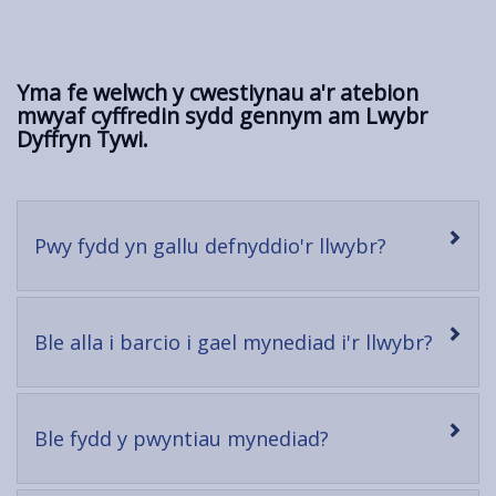
Yma fe welwch y cwestiynau a'r atebion
mwyaf cyffredin sydd gennym am Lwybr
Dyffryn Tywi.
-
Pwy fydd yn gallu defnyddio'r llwybr?
open
content
-
Ble alla i barcio i gael mynediad i'r llwybr?
open
conte
-
Ble fydd y pwyntiau mynediad?
open
content