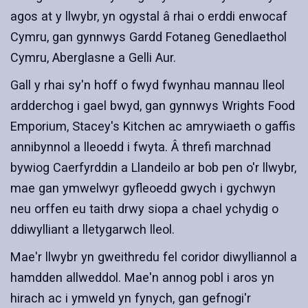
agos at y llwybr, yn ogystal â rhai o erddi enwocaf
Cymru, gan gynnwys Gardd Fotaneg Genedlaethol
Cymru, Aberglasne a Gelli Aur.
Gall y rhai sy'n hoff o fwyd fwynhau mannau lleol
ardderchog i gael bwyd, gan gynnwys Wrights Food
Emporium, Stacey's Kitchen ac amrywiaeth o gaffis
annibynnol a lleoedd i fwyta. Â threfi marchnad
bywiog Caerfyrddin a Llandeilo ar bob pen o'r llwybr,
mae gan ymwelwyr gyfleoedd gwych i gychwyn
neu orffen eu taith drwy siopa a chael ychydig o
ddiwylliant a lletygarwch lleol.
Mae'r llwybr yn gweithredu fel coridor diwylliannol a
hamdden allweddol. Mae'n annog pobl i aros yn
hirach ac i ymweld yn fynych, gan gefnogi'r