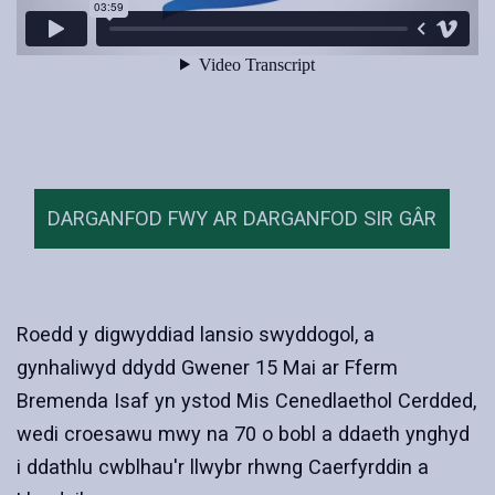
DARGANFOD FWY AR DARGANFOD SIR GÂR
Roedd y digwyddiad lansio swyddogol, a
gynhaliwyd ddydd Gwener 15 Mai ar Fferm
Bremenda Isaf yn ystod Mis Cenedlaethol Cerdded,
wedi croesawu mwy na 70 o bobl a ddaeth ynghyd
i ddathlu cwblhau'r llwybr rhwng Caerfyrddin a