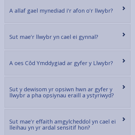
-
A allaf gael mynediad i'r afon o'r llwybr?
open
content
-
Sut mae'r llwybr yn cael ei gynnal?
open
content
-
A oes Côd Ymddygiad ar gyfer y Llwybr?
open
content
Sut y dewisom yr opsiwn hwn ar gyfer y
-
llwybr a pha opsiynau eraill a ystyriwyd?
open
content
Sut mae'r effaith amgylcheddol yn cael ei
-
lleihau yn yr ardal sensitif hon?
open