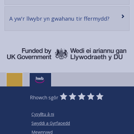
content
-
A yw'r llwybr yn gwahanu tir ffermydd?
open
content
0
1
2
3
4
5
Rhowch sgôr
Stars
SUBMIT
Star
Stars
Stars
Stars
Stars
RATING
Cysylltu â ni
Swyddi a Gyrfaoedd
Mewnrywd