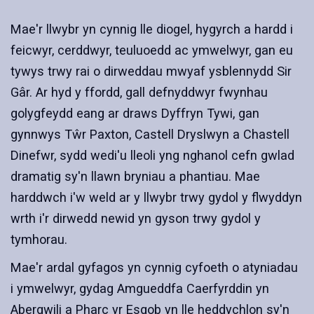
Mae'r llwybr yn cynnig lle diogel, hygyrch a hardd i
feicwyr, cerddwyr, teuluoedd ac ymwelwyr, gan eu
tywys trwy rai o dirweddau mwyaf ysblennydd Sir
Gâr. Ar hyd y ffordd, gall defnyddwyr fwynhau
golygfeydd eang ar draws Dyffryn Tywi, gan
gynnwys Tŵr Paxton, Castell Dryslwyn a Chastell
Dinefwr, sydd wedi'u lleoli yng nghanol cefn gwlad
dramatig sy'n llawn bryniau a phantiau. Mae
harddwch i'w weld ar y llwybr trwy gydol y flwyddyn
wrth i'r dirwedd newid yn gyson trwy gydol y
tymhorau.
Mae'r ardal gyfagos yn cynnig cyfoeth o atyniadau
i ymwelwyr, gydag Amgueddfa Caerfyrddin yn
Abergwili a Pharc yr Esgob yn lle heddychlon sy'n