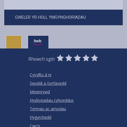
GWELER YR HOLL YMGYNGHORIADAU
0
1
2
3
4
5
Rhowch sgôr
Stars
SUBMIT
Star
Stars
Stars
Stars
Stars
RATING
Cysylltu â ni
Swyddi a Gyrfaoedd
Mewnrywd
Hysbysiadau cyhoeddus
Termau ac amodau
Hygyrchedd
Cwcis