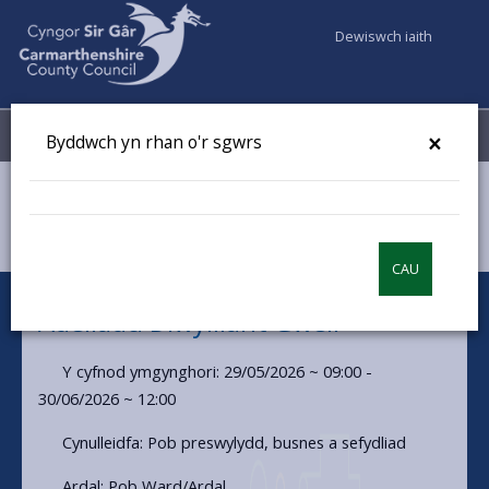
Dewiswch iaith
Fy Nghyfrifon
Dewislen
×
Byddwch yn rhan o'r sgwrs
Cyngor a Democratiaeth
Dweud eich dweud
Adeiladu Diwylliant Gwell
CAU
Adeiladu Diwylliant Gwell
Y cyfnod ymgynghori: 29/05/2026 ~ 09:00 -
30/06/2026 ~ 12:00
Cynulleidfa: Pob preswylydd, busnes a sefydliad
Ardal: Pob Ward/Ardal