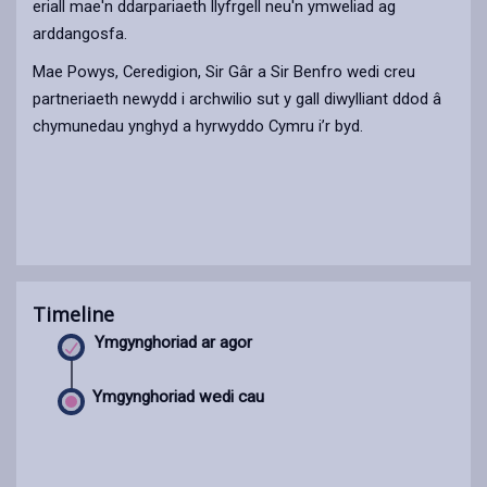
eriall mae'n ddarpariaeth llyfrgell neu'n ymweliad ag
arddangosfa.
Mae Powys, Ceredigion, Sir Gâr a Sir Benfro wedi creu
partneriaeth newydd i archwilio sut y gall diwylliant ddod â
chymunedau ynghyd a hyrwyddo Cymru i’r byd.
Timeline
Ymgynghoriad ar agor
Ymgynghoriad wedi cau