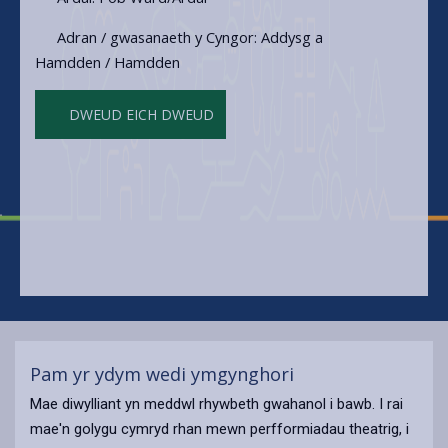
Adran / gwasanaeth y Cyngor: Addysg a
Hamdden / Hamdden
DWEUD EICH DWEUD
Pam yr ydym wedi ymgynghori
Mae diwylliant yn meddwl rhywbeth gwahanol i bawb. I rai
mae'n golygu cymryd rhan mewn perfformiadau theatrig, i