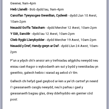
Gwener, 9am-4pm
Hwb Llanelli
- Bob dydd Iau, 9am-4pm
Canolfan Tywysoges Gwenllian, Cydweli
- dydd Llun 10 Awst,
10am-2pm
Neuadd Goffa Talacharn
- dydd Mercher 12 Awst, 10am-2pm
Y Gât, Sanclêr
- dydd Iau 12 Awst, 10am-2pm
Clwb Rygbi Llanybydder
- dydd Mercher 19 Awst, 10am-2pm
Neuadd y Dref, Hendy-gwyn ar Daf
- dydd Llun 24 Awst, 10am-
2pm
Diogelwch Cymunedol
Mae Sir Gaerfyrddin yn parhau i fod un o'r ardaloedd mwyaf
P'un a ydych chi'n ansicr am y trefniadau ailgylchu newydd neu
diogel yn y wlad. Fodd bynnag, mae'n rhaid i ni beidio â bod
eisiau cael rhagor o wybodaeth am sut y bydd y newidiadau yn
yn hunanfodlon ac mae angen i barhau i gydweithio er mwyn
gweithio, galwch heibio i siarad ag aelod o'r tîm.
mynd i'r afael â'r problemau a glustnodwyd gan gymunedau
Gallwch chi hefyd gael gwybod ar-lein a yw'ch cartref yn newid
lleol er mwyn sicrhau ein bod ni i gyd yn teimlo'n ddiogel yn
i'r gwasanaeth casglu newydd, neu'n parhau i gael y
yr ardal lle'r ydym ni'n byw.
gwasanaeth bagiau glas, drwy ddefnyddio ein gwiriwr côd
post:
DIOGELWCH CYMUNEDOL