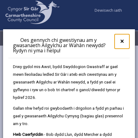
Dewiswch iaith
Fy Nghyfrifon
Dewislen
Oes gennych chi gwestiynau am y
×
gwasanaeth Ailgylchu ar Wahân newydd?
Rydyn ni yma i helpu!
Gwasanaethaur Cyngor
Argyfyngau a diogelwch cymunedol
Drwy gydol mis Awst, bydd Swyddogion Gwastraff ar gael
mewn lleoliadau ledled Sir Gâr i ateb eich cwestiynau am y
Argyfyngau a diogelwch cymunedol
gwasanaeth Ailgylchu ar Wahân newydd, a fydd yn cael ei
gyflwyno i ryw un o bob tri chartref o ganol/diwedd tymor yr
hydref 2026.
Gallan nhw hefyd roi gwybodaeth i drigolion a fydd yn parhau i
gael y gwasanaeth Ailgylchu Cymysg (bagiau glas) presennol
am y tro.
Hwb Caerfyrddin
- Bob dydd Llun, dydd Mercher a dydd