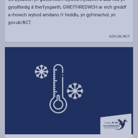
gysylltiedig â therfysgaeth, GWEITHREDWCH ar eich greddf
a rhowch wybod amdano i’r heddlu, yn gyfrinachol, yn
gov.uk/ACT.
GOV.UK/ACT