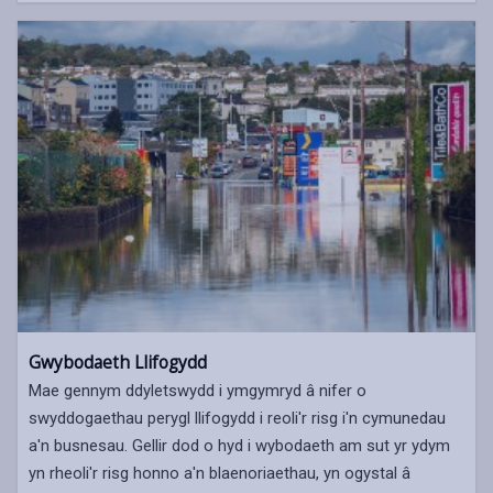
Gwybodaeth Llifogydd
Mae gennym ddyletswydd i ymgymryd â nifer o
swyddogaethau perygl llifogydd i reoli'r risg i'n cymunedau
a'n busnesau. Gellir dod o hyd i wybodaeth am sut yr ydym
yn rheoli'r risg honno a'n blaenoriaethau, yn ogystal â