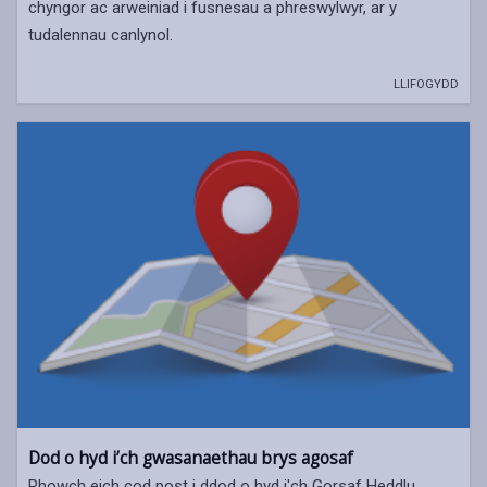
chyngor ac arweiniad i fusnesau a phreswylwyr, ar y
tudalennau canlynol.
LLIFOGYDD
Dod o hyd i’ch gwasanaethau brys agosaf
Rhowch eich cod post i ddod o hyd i'ch Gorsaf Heddlu,