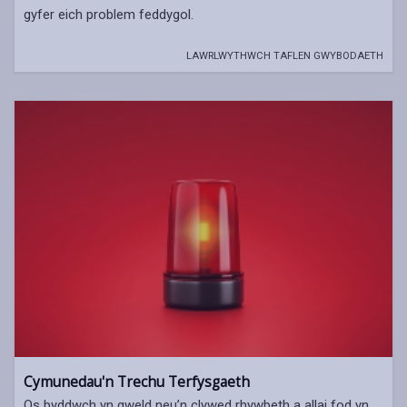
gyfer eich problem feddygol.
LAWRLWYTHWCH TAFLEN GWYBODAETH
Cymunedau'n Trechu Terfysgaeth
Os byddwch yn gweld neu’n clywed rhywbeth a allai fod yn