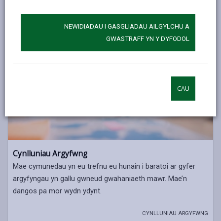
NEWIDIADAU I GASGLIADAU AILGYLCHU A
GWASTRAFF YN Y DYFODOL
CAU
Cynlluniau Argyfwng
Mae cymunedau yn eu trefnu eu hunain i baratoi ar gyfer
argyfyngau yn gallu gwneud gwahaniaeth mawr. Mae’n
dangos pa mor wydn ydynt.
CYNLLUNIAU ARGYFWNG