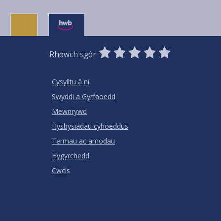
0
1
2
3
4
5
Rhowch sgôr
Stars
SUBMIT
Star
Stars
Stars
Stars
Stars
RATING
Cysylltu â ni
Swyddi a Gyrfaoedd
Mewnrywd
Hysbysiadau cyhoeddus
Termau ac amodau
Hygyrchedd
Cwcis