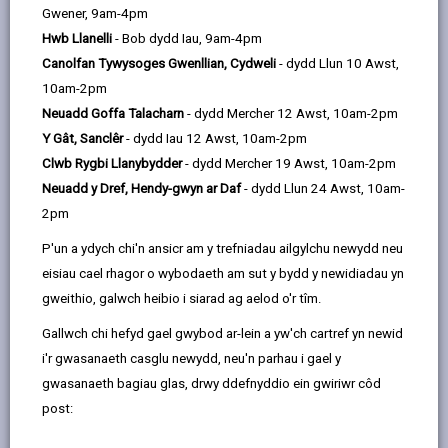
email
Facebook,
X
In,
Gwener, 9am-4pm
oruchwyliaeth ac mae'n cynnwys enwau pawb sydd
opens
(Twitter),
opens
Hwb Llanelli
- Bob dydd Iau, 9am-4pm
wedi cofrestru i bleidleisio yn ardal Sir Gaerfyrddin.
in
opens
in
Canolfan Tywysoges Gwenllian, Cydweli
- dydd Llun 10 Awst,
Gellir gweld y gofrestr bresennol yn:
a
in
a
10am-2pm
Archifdy Sir Gâr yn Llyfrgell Caerfyrddin
new
a
new
Neuadd Goffa Talacharn
- dydd Mercher 12 Awst, 10am-2pm
9 Heol San Pedr
tab
new
tab
Y Gât, Sanclêr
- dydd Iau 12 Awst, 10am-2pm
Caerfyrddin
tab
Clwb Rygbi Llanybydder
- dydd Mercher 19 Awst, 10am-2pm
SA31 1LN
Neuadd y Dref, Hendy-gwyn ar Daf
- dydd Llun 24 Awst, 10am-
2pm
Penodiadau
P'un a ydych chi'n ansicr am y trefniadau ailgylchu newydd neu
eisiau cael rhagor o wybodaeth am sut y bydd y newidiadau yn
Bydd mynediad i'r archifau drwy apwyntiad yn unig. I
gweithio, galwch heibio i siarad ag aelod o'r tîm.
drefnu apwyntiad, dylai cwsmeriaid anfon e-bost at:
archifau@sirgar.gov.uk
neu ffonio:
01267 228232
.
Gallwch chi hefyd gael gwybod ar-lein a yw'ch cartref yn newid
i'r gwasanaeth casglu newydd, neu'n parhau i gael y
Yn ogystal, bydd angen iddynt gofrestru i gael Cerdyn
gwasanaeth bagiau glas, drwy ddefnyddio ein gwiriwr côd
Archifau cyn ymweld. Gweler:
post:
https://www.archivescard.com/ARA