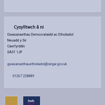
Cysylltwch â ni
Gwasanaethau Democrataidd ac Etholiadol
Neuadd y Sir
Caerfyrddin
SA31 1JP
gwasanaethauetholiadol@sirgar.gov.uk
01267 228889