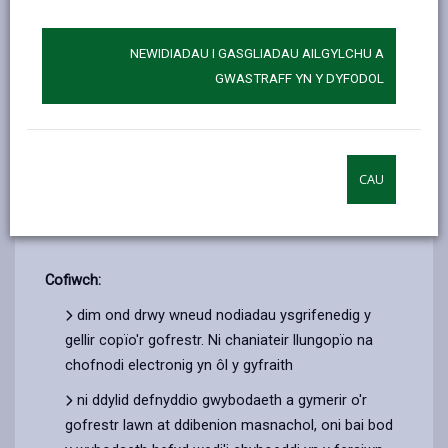
I weld yr oriau agor, defnyddiwch y ddolen ganlynol:
NEWIDIADAU I GASGLIADAU AILGYLCHU A
www.sirgar.llyw.cymru/archifausirgaerfyrddin
GWASTRAFF YN Y DYFODOL
www.carmarthenshire.gov.wales/carmarthenshirearchives
CAU
Bydd angen i chi ddarparu eich manylion a'r
cyfeiriad/cyfeiriadau/cofrestr rydych am eu gweld.
Cofiwch:
dim ond drwy wneud nodiadau ysgrifenedig y
gellir copïo'r gofrestr. Ni chaniateir llungopïo na
chofnodi electronig yn ôl y gyfraith
ni ddylid defnyddio gwybodaeth a gymerir o'r
gofrestr lawn at ddibenion masnachol, oni bai bod