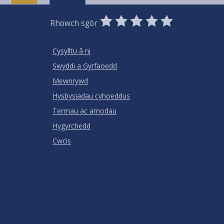
0
1
2
3
4
5
Rhowch sgôr
Stars
SUBMIT
Star
Stars
Stars
Stars
Stars
RATING
Cysylltu â ni
Swyddi a Gyrfaoedd
Mewnrywd
Hysbysiadau cyhoeddus
Termau ac amodau
Hygyrchedd
Cwcis