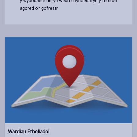
y wybodaeth hefyd wedi'i chyhoeddi yn y fersiwn
agored o'r gofrestr
Wardiau Etholiadol