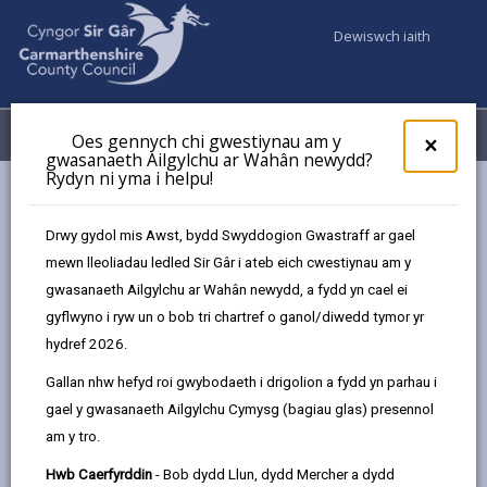
Dewiswch iaith
Fy Nghyfrifon
Dewislen
Oes gennych chi gwestiynau am y
×
gwasanaeth Ailgylchu ar Wahân newydd?
Rydyn ni yma i helpu!
Cyngor a Democratiaeth
Etholiadau a Phleidleisio
Gweld y Gofrestr Etholiadol
Drwy gydol mis Awst, bydd Swyddogion Gwastraff ar gael
mewn lleoliadau ledled Sir Gâr i ateb eich cwestiynau am y
gwasanaeth Ailgylchu ar Wahân newydd, a fydd yn cael ei
Gweld y Gofrestr Etholiadol
gyflwyno i ryw un o bob tri chartref o ganol/diwedd tymor yr
hydref 2026.
Diweddarwyd y dudalen ar: 26/05/2026
Gallan nhw hefyd roi gwybodaeth i drigolion a fydd yn parhau i
share
share
share
share
gael y gwasanaeth Ailgylchu Cymysg (bagiau glas) presennol
this
this
this
this
am y tro.
page
page
page
on
by
on
on
Linked
Hwb Caerfyrddin
- Bob dydd Llun, dydd Mercher a dydd
Mae modd edrych ar y gofrestr etholiadol o dan