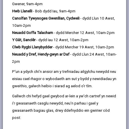
Gwener, 9am-4pm
Cyflwyniad: Cyd-destun Polisi
Hwb Llanelli
- Bob dydd Iau, 9am-4pm
Canolfan Tywysoges Gwenllian, Cydweli
- dydd Llun 10 Awst,
10am-2pm
Cyflwyniad: Cyd-destun
Neuadd Goffa Talacharn
- dydd Mercher 12 Awst, 10am-2pm
ieithyddol
Y Gât, Sanclêr
- dydd Iau 12 Awst, 10am-2pm
Clwb Rygbi Llanybydder
- dydd Mercher 19 Awst, 10am-2pm
Seiliau: Y Gwaith a wnaed yn
Neuadd y Dref, Hendy-gwyn ar Daf
- dydd Llun 24 Awst, 10am-
Strategaeth Un
2pm
P'un a ydych chi'n ansicr am y trefniadau ailgylchu newydd neu
Nod a gweledigaeth
eisiau cael rhagor o wybodaeth am sut y bydd y newidiadau yn
gweithio, galwch heibio i siarad ag aelod o'r tîm.
Gallwch chi hefyd gael gwybod ar-lein a yw'ch cartref yn newid
Amcanion, Is-amcanion, meysydd
i'r gwasanaeth casglu newydd, neu'n parhau i gael y
gwaith a phrif bartneriaid
gwasanaeth bagiau glas, drwy ddefnyddio ein gwiriwr côd
post:
Amcan 1: Cynnydd yn nifer y
siaradwyr Cymraeg