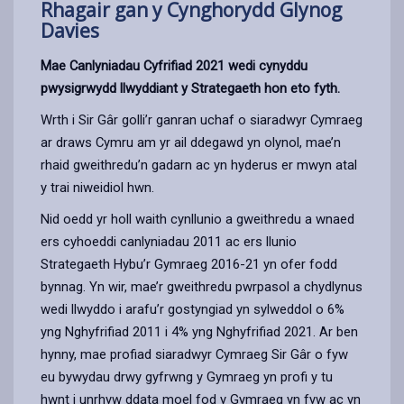
Rhagair gan y Cynghorydd Glynog
Davies
Mae Canlyniadau Cyfrifiad 2021 wedi cynyddu
pwysigrwydd llwyddiant y Strategaeth hon eto fyth.
Wrth i Sir Gâr golli’r ganran uchaf o siaradwyr Cymraeg
ar draws Cymru am yr ail ddegawd yn olynol, mae’n
rhaid gweithredu’n gadarn ac yn hyderus er mwyn atal
y trai niweidiol hwn.
Nid oedd yr holl waith cynllunio a gweithredu a wnaed
ers cyhoeddi canlyniadau 2011 ac ers llunio
Strategaeth Hybu’r Gymraeg 2016-21 yn ofer fodd
bynnag. Yn wir, mae’r gweithredu pwrpasol a chydlynus
wedi llwyddo i arafu’r gostyngiad yn sylweddol o 6%
yng Nghyfrifiad 2011 i 4% yng Nghyfrifiad 2021. Ar ben
hynny, mae profiad siaradwyr Cymraeg Sir Gâr o fyw
eu bywydau drwy gyfrwng y Gymraeg yn profi y tu
hwnt i unrhyw ddata moel fod y Gymraeg yn fyw ac yn