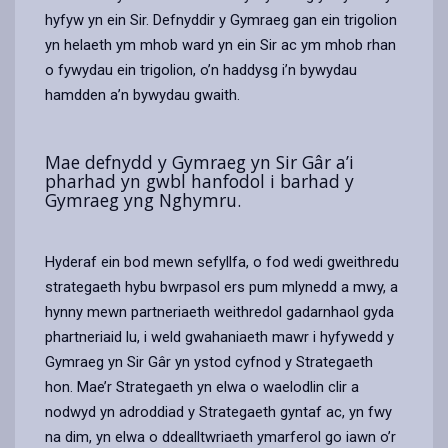
hyfyw yn ein Sir. Defnyddir y Gymraeg gan ein trigolion
yn helaeth ym mhob ward yn ein Sir ac ym mhob rhan
o fywydau ein trigolion, o’n haddysg i’n bywydau
hamdden a’n bywydau gwaith.
Mae defnydd y Gymraeg yn Sir Gâr a’i
pharhad yn gwbl hanfodol i barhad y
Gymraeg yng Nghymru.
Hyderaf ein bod mewn sefyllfa, o fod wedi gweithredu
strategaeth hybu bwrpasol ers pum mlynedd a mwy, a
hynny mewn partneriaeth weithredol gadarnhaol gyda
phartneriaid lu, i weld gwahaniaeth mawr i hyfywedd y
Gymraeg yn Sir Gâr yn ystod cyfnod y Strategaeth
hon. Mae’r Strategaeth yn elwa o waelodlin clir a
nodwyd yn adroddiad y Strategaeth gyntaf ac, yn fwy
na dim, yn elwa o ddealltwriaeth ymarferol go iawn o’r