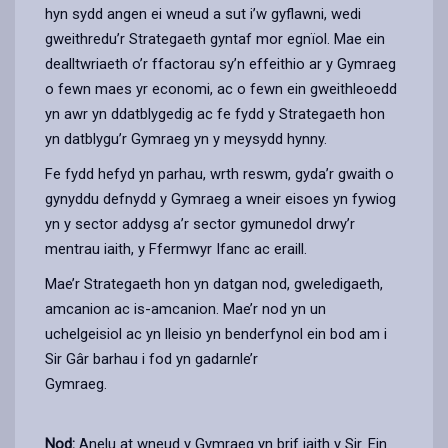
hyn sydd angen ei wneud a sut i’w gyflawni, wedi
gweithredu’r Strategaeth gyntaf mor egnïol. Mae ein
dealltwriaeth o’r ffactorau sy’n effeithio ar y Gymraeg
o fewn maes yr economi, ac o fewn ein gweithleoedd
yn awr yn ddatblygedig ac fe fydd y Strategaeth hon
yn datblygu’r Gymraeg yn y meysydd hynny.
Fe fydd hefyd yn parhau, wrth reswm, gyda’r gwaith o
gynyddu defnydd y Gymraeg a wneir eisoes yn fywiog
yn y sector addysg a’r sector gymunedol drwy’r
mentrau iaith, y Ffermwyr Ifanc ac eraill.
Mae’r Strategaeth hon yn datgan nod, gweledigaeth,
amcanion ac is-amcanion. Mae’r nod yn un
uchelgeisiol ac yn lleisio yn benderfynol ein bod am i
Sir Gâr barhau i fod yn gadarnle’r
Gymraeg.
Nod:
Anelu at wneud y Gymraeg yn brif iaith y Sir. Ein