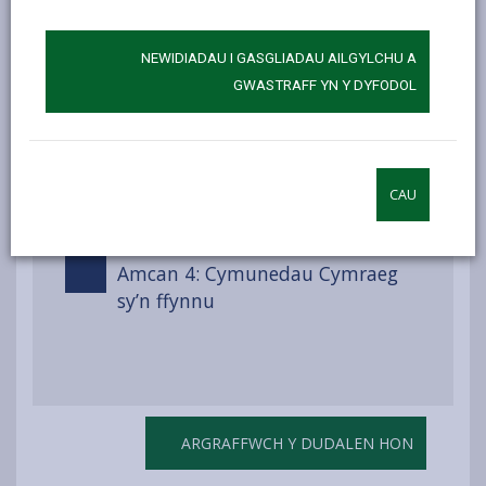
NEWIDIADAU I GASGLIADAU AILGYLCHU A
Amcan 2: Cynnal balchder a
GWASTRAFF YN Y DYFODOL
hyder trigolion y Sir yn y
Gymraeg a’u defnydd ohoni
Amcan 3: Y Gymraeg yn norm yn
CAU
y gweithle a’r gweithlu
Amcan 4: Cymunedau Cymraeg
sy’n ffynnu
ARGRAFFWCH Y DUDALEN HON