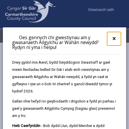
Dewiswch iaith
Fy Nghyfrifon
Dewislen
Oes gennych chi gwestiynau am y
×
gwasanaeth Ailgylchu ar Wahân newydd?
Rydyn ni yma i helpu!
Cyngor a Democratiaeth
Strategaethau, cynlluniau a pholisïau
Strategaeth Hybu’r Iaith Gymraeg 2023 - 28
Drwy gydol mis Awst, bydd Swyddogion Gwastraff ar gael
mewn lleoliadau ledled Sir Gâr i ateb eich cwestiynau am y
gwasanaeth Ailgylchu ar Wahân newydd, a fydd yn cael ei
Strategaeth Hybu’r Iaith
gyflwyno i ryw un o bob tri chartref o ganol/diwedd tymor yr
Gymraeg2023 - 28
hydref 2026.
Gallan nhw hefyd roi gwybodaeth i drigolion a fydd yn parhau i
Yn yr adran hon
gael y gwasanaeth Ailgylchu Cymysg (bagiau glas) presennol
am y tro.
Rhagair gan y Cynghorydd Glynog
Davies
Hwb Caerfyrddin
- Bob dydd Llun, dydd Mercher a dydd