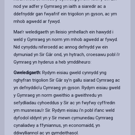
nod yw adfer y Gymraeg yn iaith a siaredir ac a
ddefnyddir gan fwyafrif ein trigolion yn gyson, ac ym
mhob agwedd ar fywyd.
Mae’r weledigaeth yn lleisio ymhellach ein hawydd i
weld y Gymraeg yn norm ym mhob agwedd ar fywyd.
Nid cynyddu niferoedd ac annog defnydd yw ein
dymuniad yn Sir Gâr ond, yn hytrach, croesawu pobl i’r
Gymraeg yn hyderus a heb ymddiheuro:
Gweledigaeth:
Rydym eisiau gweld cynnydd yng
nghyfran trigolion Sir Gâr sy’n gallu siarad Cymraeg ac
yn defnyddio’u Cymraeg yn gyson. Rydym eisiau gweld
y Gymraeg yn norm gweithio a gweithredu yn
sefydliadau cyhoeddus y Sir ac yn fwyfwy cyffredin
ym musnesau’r Sir. Rydym eisiau i’n pobl ifanc weld
dyfodol iddynt yn y Sir mewn cymunedau Cymraeg
cynaliadwy a ffyniannus, yn economaidd, yn
ddiwylliannol ac yn gymdeithasol.