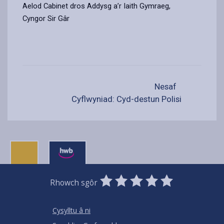
Aelod Cabinet dros Addysg a’r Iaith Gymraeg,
Cyngor Sir Gâr
Nesaf
Cyflwyniad: Cyd-destun Polisi
0
1
2
3
4
5
Rhowch sgôr
Stars
SUBMIT
Star
Stars
Stars
Stars
Stars
RATING
Cysylltu â ni