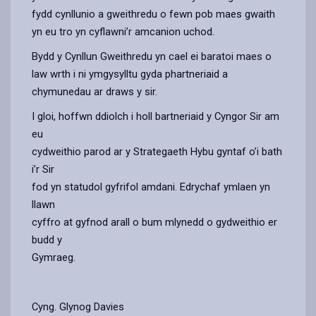
fydd cynllunio a gweithredu o fewn pob maes gwaith
yn eu tro yn cyflawni’r amcanion uchod.
Bydd y Cynllun Gweithredu yn cael ei baratoi maes o
law wrth i ni ymgysylltu gyda phartneriaid a
chymunedau ar draws y sir.
I gloi, hoffwn ddiolch i holl bartneriaid y Cyngor Sir am
eu
cydweithio parod ar y Strategaeth Hybu gyntaf o’i bath
i’r Sir
fod yn statudol gyfrifol amdani. Edrychaf ymlaen yn
llawn
cyffro at gyfnod arall o bum mlynedd o gydweithio er
budd y
Gymraeg.
Cyng. Glynog Davies