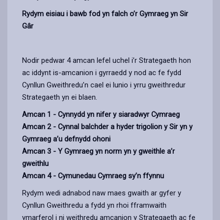
Rydym eisiau i bawb fod yn falch o’r Gymraeg yn Sir
Gâr
Nodir pedwar 4 amcan lefel uchel i’r Strategaeth hon
ac iddynt is-amcanion i gyrraedd y nod ac fe fydd
Cynllun Gweithredu’n cael ei lunio i yrru gweithredur
Strategaeth yn ei blaen.
Amcan 1 - Cynnydd yn nifer y siaradwyr Cymraeg
Amcan 2 - Cynnal balchder a hyder trigolion y Sir yn y
Gymraeg a’u defnydd ohoni
Amcan 3 - Y Gymraeg yn norm yn y gweithle a’r
gweithlu
Amcan 4 - Cymunedau Cymraeg sy’n ffynnu
Rydym wedi adnabod naw maes gwaith ar gyfer y
Cynllun Gweithredu a fydd yn rhoi fframwaith
ymarferol i ni weithredu amcanion y Strategaeth ac fe