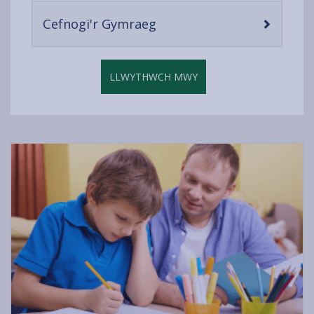
content
-
Cefnogi'r Gymraeg
open
content
LLWYTHWCH MWY