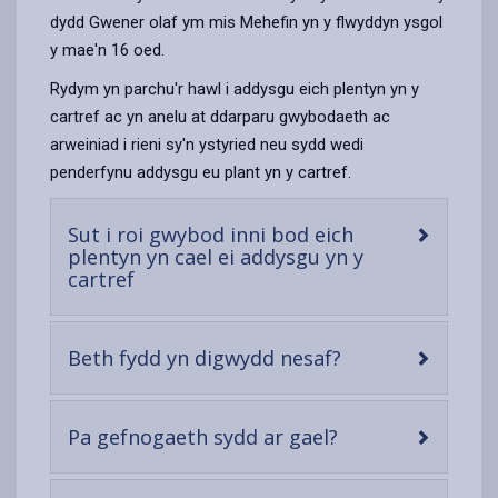
dydd Gwener olaf ym mis Mehefin yn y flwyddyn ysgol
y mae'n 16 oed.
Rydym yn parchu'r hawl i addysgu eich plentyn yn y
cartref ac yn anelu at ddarparu gwybodaeth ac
arweiniad i rieni sy'n ystyried neu sydd wedi
penderfynu addysgu eu plant yn y cartref.
Sut i roi gwybod inni bod eich
plentyn yn cael ei addysgu yn y
-
cartref
open
content
-
Beth fydd yn digwydd nesaf?
open
content
-
Pa gefnogaeth sydd ar gael?
open
content