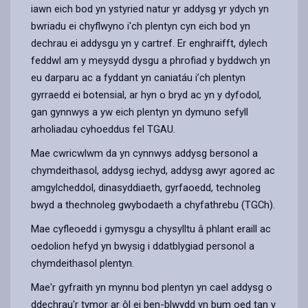
iawn eich bod yn ystyried natur yr addysg yr ydych yn
bwriadu ei chyflwyno i'ch plentyn cyn eich bod yn
dechrau ei addysgu yn y cartref. Er enghraifft, dylech
feddwl am y meysydd dysgu a phrofiad y byddwch yn
eu darparu ac a fyddant yn caniatáu i’ch plentyn
gyrraedd ei botensial, ar hyn o bryd ac yn y dyfodol,
gan gynnwys a yw eich plentyn yn dymuno sefyll
arholiadau cyhoeddus fel TGAU.
Mae cwricwlwm da yn cynnwys addysg bersonol a
chymdeithasol, addysg iechyd, addysg awyr agored ac
amgylcheddol, dinasyddiaeth, gyrfaoedd, technoleg
bwyd a thechnoleg gwybodaeth a chyfathrebu (TGCh).
Mae cyfleoedd i gymysgu a chysylltu â phlant eraill ac
oedolion hefyd yn bwysig i ddatblygiad personol a
chymdeithasol plentyn.
Mae'r gyfraith yn mynnu bod plentyn yn cael addysg o
ddechrau'r tymor ar ôl ei ben-blwydd yn bum oed tan y