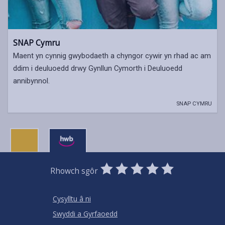
SNAP Cymru
Maent yn cynnig gwybodaeth a chyngor cywir yn rhad ac am
ddim i deuluoedd drwy Gynllun Cymorth i Deuluoedd
annibynnol.
SNAP CYMRU
0
1
2
3
4
5
Rhowch sgôr
Stars
SUBMIT
Star
Stars
Stars
Stars
Stars
RATING
Cysylltu â ni
Swyddi a Gyrfaoedd