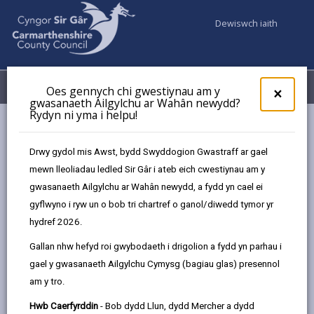
Dewiswch iaith
Fy Nghyfrifon
Dewislen
Oes gennych chi gwestiynau am y
×
gwasanaeth Ailgylchu ar Wahân newydd?
Rydyn ni yma i helpu!
Gwasanaethaur Cyngor
Addysg ac Ysgolion
Addysg yn y cartref - Addysg Ddewisol yn y Cartref
Drwy gydol mis Awst, bydd Swyddogion Gwastraff ar gael
mewn lleoliadau ledled Sir Gâr i ateb eich cwestiynau am y
gwasanaeth Ailgylchu ar Wahân newydd, a fydd yn cael ei
Addysg yn y cartref - Addysg
gyflwyno i ryw un o bob tri chartref o ganol/diwedd tymor yr
Ddewisol yn y Cartref
hydref 2026.
Diweddarwyd y dudalen ar: 12/08/2025
Gallan nhw hefyd roi gwybodaeth i drigolion a fydd yn parhau i
gael y gwasanaeth Ailgylchu Cymysg (bagiau glas) presennol
share
share
share
share
am y tro.
this
this
this
this
page
page
page
on
Hwb Caerfyrddin
- Bob dydd Llun, dydd Mercher a dydd