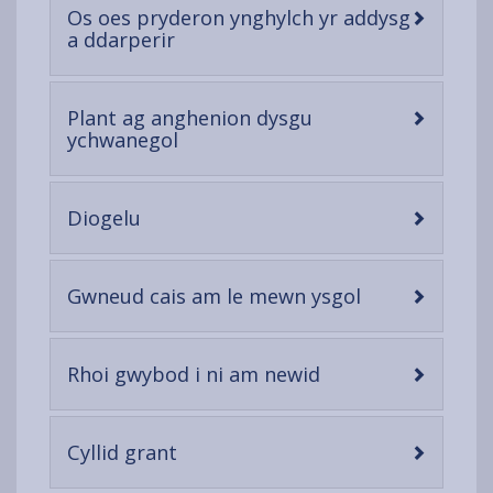
Os oes pryderon ynghylch yr addysg
-
a ddarperir
open
content
Plant ag anghenion dysgu
-
ychwanegol
open
content
-
Diogelu
open
content
-
Gwneud cais am le mewn ysgol
open
content
-
Rhoi gwybod i ni am newid
open
content
-
Cyllid grant
open