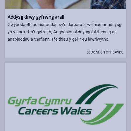
Addysg drwy gyfrwng arall
Gwybodaeth ac adnoddau sy'n darparu arweiniad ar addysg
yn y cartref a'r gyfraith, Anghenion Addysgol Arbennig ac
anableddau a thaflenni ffeithiau y gellir eu lawrlwytho.
EDUCATION OTHERWISE