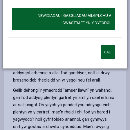
dylid bod yn ymarferol ac yn ddamcaniaethol.
Gwahaniaethol:
Cyd-fynd â galluoedd a dawn y
NEWIDIADAU I GASGLIADAU AILGYLCHU A
plentyn.
GWASTRAFF YN Y DYFODOL
Mae gennych yr hawl i addysgu eich plentyn yn y
cartref ar yr amod eich bod yn bodloni gofynion Adran
7 Deddf Addysg 1996, sy'n rhoi dyletswydd ar rieni pob
plentyn o oedran ysgol gorfodol i dderbyn addysg
CAU
amser llawn effeithlon sy'n addas ar gyfer eu hoedran,
eu gallu a'u dawn, ac ar gyfer unrhyw anghenion
addysgol arbennig a allai fod ganddynt, naill ai drwy
bresenoldeb rheolaidd yn yr ysgol neu fel arall.
Gellir dehongli'r ymadrodd "amser llawn" yn wahanol,
gan fod addysg plentyn gartref yn aml yn cael ei lunio
ar sail unigol. Os ydych yn penderfynu addysgu eich
plentyn yn y cartref, mae'n rhaid i chi fod yn barod i
ysgwyddo'r holl gyfrifoldeb ariannol, gan gynnwys
unrhyw gostau archwilio cyhoeddus. Mae'n bwysig