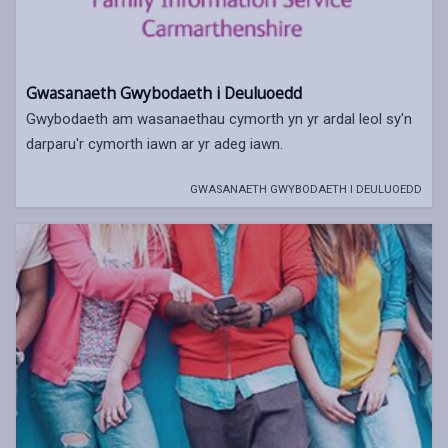
Gwasanaeth Gwybodaeth i Deuluoedd
Gwybodaeth am wasanaethau cymorth yn yr ardal leol sy'n
darparu'r cymorth iawn ar yr adeg iawn.
GWASANAETH GWYBODAETH I DEULUOEDD