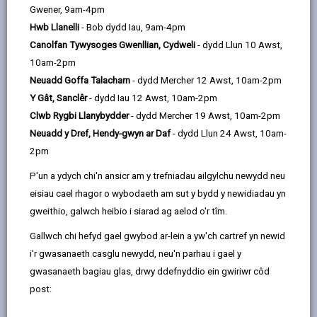
by
on
on
Linked
Mae addysg yn y cartref yn derm a ddefnyddir i
Gwener, 9am-4pm
email
Facebook,
X
In,
ddisgrifio pryd mae rhieni a gofalwyr yn addysgu eu
Hwb Llanelli
- Bob dydd Iau, 9am-4pm
opens
(Twitter),
opens
plant gartref yn hytrach na’u hanfon i’r ysgol. Nid yw
Canolfan Tywysoges Gwenllian, Cydweli
- dydd Llun 10 Awst,
in
opens
in
addysgu eich plentyn yn y cartref yn benderfyniad y
10am-2pm
a
in
a
dylid ei wneud ar chwarae bach. Bydd yn golygu
Neuadd Goffa Talacharn
- dydd Mercher 12 Awst, 10am-2pm
new
a
new
ymrwymiad mawr o ran eich amser, eich egni a'ch
Y Gât, Sanclêr
- dydd Iau 12 Awst, 10am-2pm
tab
new
tab
arian.
Clwb Rygbi Llanybydder
- dydd Mercher 19 Awst, 10am-2pm
tab
Neuadd y Dref, Hendy-gwyn ar Daf
- dydd Llun 24 Awst, 10am-
Os ydych yn ystyried addysgu'ch plentyn gartref, bydd
2pm
angen ichi ddarparu addysg addas. Dylai'r arddull dysgu
fod yn:
P'un a ydych chi'n ansicr am y trefniadau ailgylchu newydd neu
eisiau cael rhagor o wybodaeth am sut y bydd y newidiadau yn
Eang:
Dylai'r addysg gyflwyno amrywiaeth eang
gweithio, galwch heibio i siarad ag aelod o'r tîm.
o wybodaeth, dealltwriaeth a sgiliau i'r plant.
Gallwch chi hefyd gael gwybod ar-lein a yw'ch cartref yn newid
Cytbwys:
Dylid dyrannu amser digonol i bob
i'r gwasanaeth casglu newydd, neu'n parhau i gael y
Maes Dysgu.
gwasanaeth bagiau glas, drwy ddefnyddio ein gwiriwr côd
Perthnasol:
Dylid addysgu pynciau o ran
post:
profiadau personol y disgybl a'i fywyd fel oedolyn a