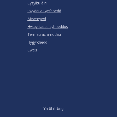
Cysylltu â ni
Swyddi a Gyrfaoedd
Mewnrywd
Hysbysiadau cyhoeddus
Termau ac amodau
Hygyrchedd
Cwcis
Yn ôl i'r brig