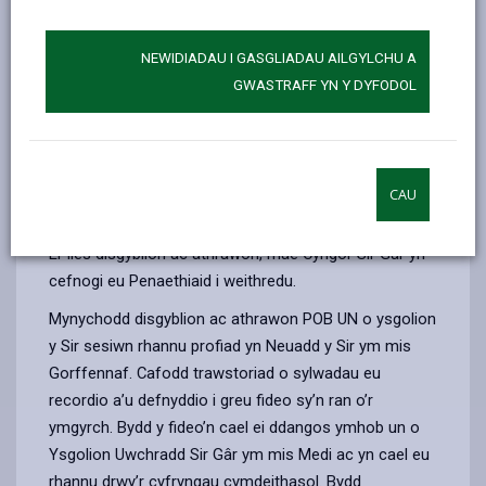
Ar hyd a lled Cymru, mae niferoedd o athrawon yn
tystio i enghreifftiau o’r un dirywiad yn ymddygiad rhai
NEWIDIADAU I GASGLIADAU AILGYLCHU A
disgyblion ers dychwelyd i addysg ffurfiol wedi
GWASTRAFF YN Y DYFODOL
cyfnodau clo’r pandemig. Mae’r ymddygiad yn gallu
bod ar ffurf defnyddio iaith sarhaus gyda chyd-
ddisgyblion ac athrawon; bod yn anystywallt mewn
gwersi; anweddu (vaping) mewn toiledau adeg gwersi
CAU
ac amryw o enghreifftiau eraill.
Er lles disgyblion ac athrawon, mae Cyngor Sir Gâr yn
cefnogi eu Penaethiaid i weithredu.
Mynychodd disgyblion ac athrawon POB UN o ysgolion
y Sir sesiwn rhannu profiad yn Neuadd y Sir ym mis
Gorffennaf. Cafodd trawstoriad o sylwadau eu
recordio a’u defnyddio i greu fideo sy’n ran o’r
ymgyrch. Bydd y fideo’n cael ei ddangos ymhob un o
Ysgolion Uwchradd Sir Gâr ym mis Medi ac yn cael eu
rhannu drwy’r cyfryngau cymdeithasol. Bydd