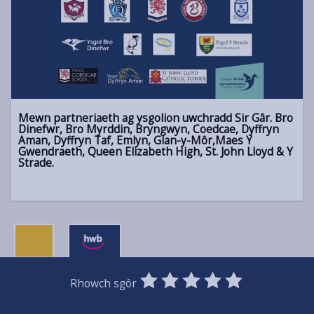
Mewn partneriaeth ag ysgolion uwchradd Sir Gâr. Bro
Dinefwr, Bro Myrddin, Bryngwyn, Coedcae, Dyffryn
Aman, Dyffryn Taf, Emlyn, Glan-y-Môr,Maes Y
Gwendraeth, Queen Elizabeth High, St. John Lloyd & Y
Strade.
0
1
2
3
4
5
Rhowch sgôr
Stars
SUBMIT
Star
Stars
Stars
Stars
Stars
RATING