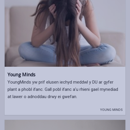
Young Minds
YoungMinds yw prif elusen iechyd meddwl y DU ar gyfer
plant a phobl ifanc. Gall pobl ifanc a'u rhieni gael mynediad
at lawer o adnoddau drwy ei gwefan.
YOUNG MINDS