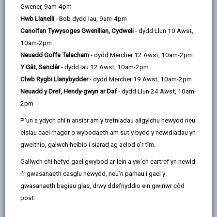
Gwener, 9am-4pm
Mae ymddygiad gwael wedi mynd
Hwb Llanelli
- Bob dydd Iau, 9am-4pm
yn arferol.”
Canolfan Tywysoges Gwenllian, Cydweli
- dydd Llun 10 Awst,
10am-2pm
Neuadd Goffa Talacharn
- dydd Mercher 12 Awst, 10am-2pm
Mae grwp bach o ddisgyblion yn
Y Gât, Sanclêr
- dydd Iau 12 Awst, 10am-2pm
gallu effeithio ar ysgol gyfan.”
Clwb Rygbi Llanybydder
- dydd Mercher 19 Awst, 10am-2pm
Neuadd y Dref, Hendy-gwyn ar Daf
- dydd Llun 24 Awst, 10am-
Ma’ rhai pobol yn ymladd i gael
2pm
sylw.”
P'un a ydych chi'n ansicr am y trefniadau ailgylchu newydd neu
eisiau cael rhagor o wybodaeth am sut y bydd y newidiadau yn
gweithio, galwch heibio i siarad ag aelod o'r tîm.
Dyma rhai o’r sylwadau mae disgyblion Sir Gâr yn eu
Gallwch chi hefyd gael gwybod ar-lein a yw'ch cartref yn newid
lleisio mewn ymgyrch sy’n anelu at wella ymddygiad yn
i'r gwasanaeth casglu newydd, neu'n parhau i gael y
Ysgolion Uwchradd yr awdurdod.
gwasanaeth bagiau glas, drwy ddefnyddio ein gwiriwr côd
post:
Mae’r ymdrech yn un ar y cyd rhwng y Cyngor a C.A.S.H
– Cymdeithas Penaethiaid Uwchradd y Sir.