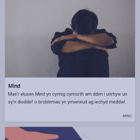
Mind
Mae'r elusen Mind yn cynnig cymorth am ddim i unrhyw un
sy'n dioddef o broblemau yn ymwneud ag iechyd meddwl.
MIND