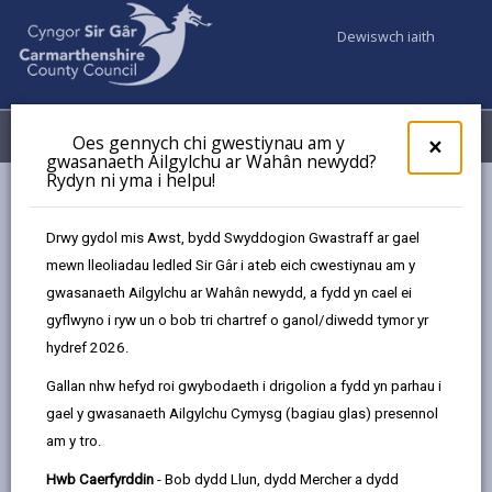
Dewiswch iaith
Fy Nghyfrifon
Dewislen
Oes gennych chi gwestiynau am y
×
gwasanaeth Ailgylchu ar Wahân newydd?
Rydyn ni yma i helpu!
Gwasanaethaur Cyngor
Addysg ac Ysgolion
Mae ein hymddygiad yn effeithio ar bawb a phopeth
Drwy gydol mis Awst, bydd Swyddogion Gwastraff ar gael
mewn lleoliadau ledled Sir Gâr i ateb eich cwestiynau am y
gwasanaeth Ailgylchu ar Wahân newydd, a fydd yn cael ei
gyflwyno i ryw un o bob tri chartref o ganol/diwedd tymor yr
hydref 2026.
Mae ein hymddygiad yn effeithio ar
bawb a phopeth
Gallan nhw hefyd roi gwybodaeth i drigolion a fydd yn parhau i
gael y gwasanaeth Ailgylchu Cymysg (bagiau glas) presennol
Gwella ymddygiad disgyblion Ysgolion
Uwchradd Sir Gâr
am y tro.
Hwb Caerfyrddin
- Bob dydd Llun, dydd Mercher a dydd