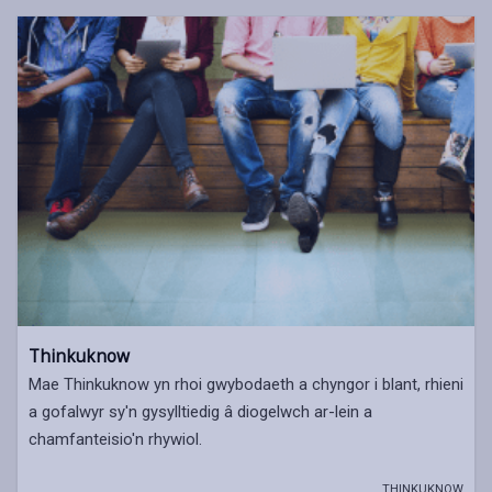
Thinkuknow
Mae Thinkuknow yn rhoi gwybodaeth a chyngor i blant, rhieni
a gofalwyr sy'n gysylltiedig â diogelwch ar-lein a
chamfanteisio'n rhywiol.
THINKUKNOW