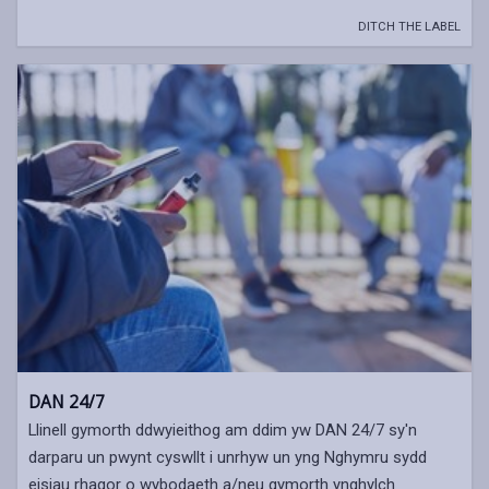
DITCH THE LABEL
DAN 24/7
Llinell gymorth ddwyieithog am ddim yw DAN 24/7 sy'n
darparu un pwynt cyswllt i unrhyw un yng Nghymru sydd
eisiau rhagor o wybodaeth a/neu gymorth ynghylch