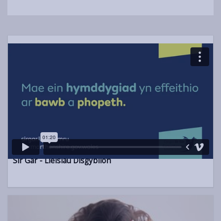
Sir Gâr - Lleisiau Disgyblion