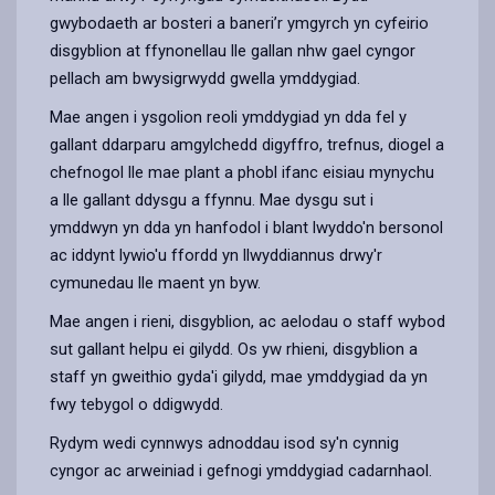
gwybodaeth ar bosteri a baneri’r ymgyrch yn cyfeirio
disgyblion at ffynonellau lle gallan nhw gael cyngor
pellach am bwysigrwydd gwella ymddygiad.
Mae angen i ysgolion reoli ymddygiad yn dda fel y
gallant ddarparu amgylchedd digyffro, trefnus, diogel a
chefnogol lle mae plant a phobl ifanc eisiau mynychu
a lle gallant ddysgu a ffynnu. Mae dysgu sut i
ymddwyn yn dda yn hanfodol i blant lwyddo'n bersonol
ac iddynt lywio'u ffordd yn llwyddiannus drwy'r
cymunedau lle maent yn byw.
Mae angen i rieni, disgyblion, ac aelodau o staff wybod
sut gallant helpu ei gilydd. Os yw rhieni, disgyblion a
staff yn gweithio gyda'i gilydd, mae ymddygiad da yn
fwy tebygol o ddigwydd.
Rydym wedi cynnwys adnoddau isod sy'n cynnig
cyngor ac arweiniad i gefnogi ymddygiad cadarnhaol.