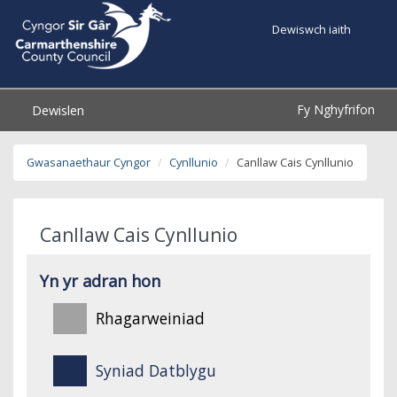
Dewiswch iaith
Fy Nghyfrifon
Dewislen
Gwasanaethaur Cyngor
Cynllunio
Canllaw Cais Cynllunio
Canllaw Cais Cynllunio
Yn yr adran hon
Rhagarweiniad
Syniad Datblygu