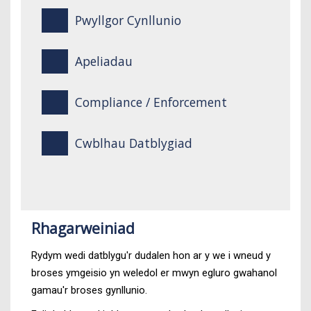
Pwyllgor Cynllunio
Apeliadau
Compliance / Enforcement
Cwblhau Datblygiad
Rhagarweiniad
Rydym wedi datblygu'r dudalen hon ar y we i wneud y
broses ymgeisio yn weledol er mwyn egluro gwahanol
gamau'r broses gynllunio.