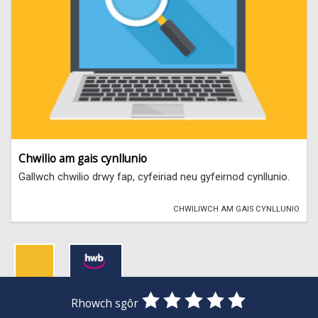
Chwilio am gais cynllunio
Gallwch chwilio drwy fap, cyfeiriad neu gyfeirnod cynllunio.
CHWILIWCH AM GAIS CYNLLUNIO
0
1
2
3
4
5
Rhowch sgôr
Stars
SUBMIT
Star
Stars
Stars
Stars
Stars