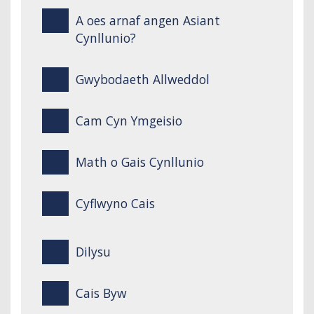
A oes arnaf angen Asiant
Cynllunio?
Gwybodaeth Allweddol
Cam Cyn Ymgeisio
Math o Gais Cynllunio
Cyflwyno Cais
Dilysu
Cais Byw