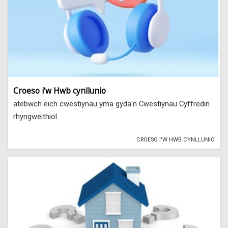
Croeso i'w Hwb cynllunio
atebwch eich cwestiynau yma gyda'n Cwestiynau Cyffredin
rhyngweithiol
CROESO I'W HWB CYNLLUNIO