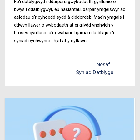
Fe'i datblygwyd i ddarparu gwybodaeth gynllunio o
bwys i ddatblygwyr, eu hasiantau, darpar ymgeiswyr ac
aelodau o'r cyhoedd sydd â diddordeb. Mae'n ymgais i
ddwyn llawer o wybodaeth at ei gilydd ynghylch y
broses gynllunio a'r gwahanol gamau datblygu o'r
syniad cychwynnol hyd at y cyflawni.
Nesaf
Syniad Datblygu