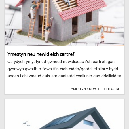
Ymestyn neu newid eich cartref
Os ydych yn ystyried gwneud newidiadau i'ch cartref, gan
gynnwys gwaith o fewn ffin eich eiddo/gardd, efallai y bydd
angen i chi wneud cais am ganiatâd cynllunio gan ddeiliaid ta
YMESTYN / NEWID EICH CARTREF