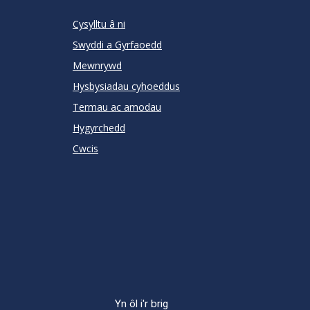
RATING
Cysylltu â ni
Swyddi a Gyrfaoedd
Mewnrywd
Hysbysiadau cyhoeddus
Termau ac amodau
Hygyrchedd
Cwcis
Yn ôl i'r brig