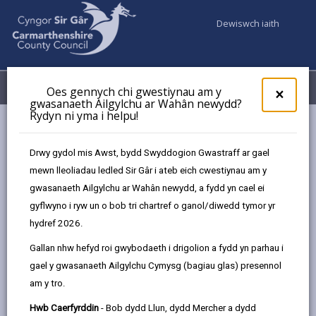
Dewiswch iaith
Fy Nghyfrifon
Dewislen
Oes gennych chi gwestiynau am y
×
gwasanaeth Ailgylchu ar Wahân newydd?
Rydyn ni yma i helpu!
Gwasanaethaur Cyngor
Gwasanaethau i blant a theuluoedd
Maethu
Digwyddiadau
Drwy gydol mis Awst, bydd Swyddogion Gwastraff ar gael
Canolfan Gwlyptir Llanelli (Gorffennaf)
mewn lleoliadau ledled Sir Gâr i ateb eich cwestiynau am y
gwasanaeth Ailgylchu ar Wahân newydd, a fydd yn cael ei
gyflwyno i ryw un o bob tri chartref o ganol/diwedd tymor yr
Digwyddiadau
hydref 2026.
Gallan nhw hefyd roi gwybodaeth i drigolion a fydd yn parhau i
Canolfan Gwlyptir Llanelli
GOR
gael y gwasanaeth Ailgylchu Cymysg (bagiau glas) presennol
27
am y tro.
2026
Amser: 10yb - 1yp
Hwb Caerfyrddin
- Bob dydd Llun, dydd Mercher a dydd