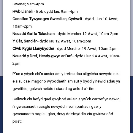
Gwener, 9am-4pm
Lleoliad: Canolfan Gwlyptir Llanelli
Hwb Llanelli
- Bob dydd Iau, 9am-4pm
Canolfan Tywysoges Gwenllian, Cydweli
- dydd Llun 10 Awst,
10am-2pm
MWY YNGHYLCH GWASANAETHAU I BLANT A
Neuadd Goffa Talacharn
- dydd Mercher 12 Awst, 10am-2pm
THEULUOEDD
Y Gât, Sanclêr
- dydd Iau 12 Awst, 10am-2pm
Clwb Rygbi Llanybydder
- dydd Mercher 19 Awst, 10am-2pm
Neuadd y Dref, Hendy-gwyn ar Daf
- dydd Llun 24 Awst, 10am-
2pm
P'un a ydych chi'n ansicr am y trefniadau ailgylchu newydd neu
eisiau cael rhagor o wybodaeth am sut y bydd y newidiadau yn
0
1
2
3
4
5
Rhowch sgôr
gweithio, galwch heibio i siarad ag aelod o'r tîm.
Stars
SUBMIT
Star
Stars
Stars
Stars
Stars
RATING
Gallwch chi hefyd gael gwybod ar-lein a yw'ch cartref yn newid
Cysylltu â ni
i'r gwasanaeth casglu newydd, neu'n parhau i gael y
Swyddi a Gyrfaoedd
gwasanaeth bagiau glas, drwy ddefnyddio ein gwiriwr côd
Mewnrywd
post:
Hysbysiadau cyhoeddus