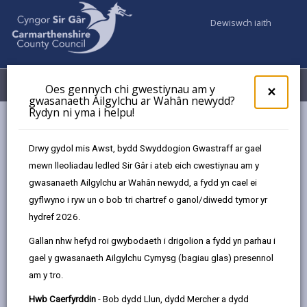
Dewiswch iaith
Fy Nghyfrifon
Dewislen
Oes gennych chi gwestiynau am y
×
gwasanaeth Ailgylchu ar Wahân newydd?
Rydyn ni yma i helpu!
Gwasanaethaur Cyngor
Gwasanaethau i blant a theuluoedd
Maethu
Digwyddiadau
Drwy gydol mis Awst, bydd Swyddogion Gwastraff ar gael
Canolfan Gwlyptir Llanelli (Rhagfyr)
mewn lleoliadau ledled Sir Gâr i ateb eich cwestiynau am y
gwasanaeth Ailgylchu ar Wahân newydd, a fydd yn cael ei
gyflwyno i ryw un o bob tri chartref o ganol/diwedd tymor yr
Digwyddiadau
hydref 2026.
Gallan nhw hefyd roi gwybodaeth i drigolion a fydd yn parhau i
Canolfan Gwlyptir Llanelli
RHAG
gael y gwasanaeth Ailgylchu Cymysg (bagiau glas) presennol
21
am y tro.
2026
Amser: 10yb - 1yp
Hwb Caerfyrddin
- Bob dydd Llun, dydd Mercher a dydd