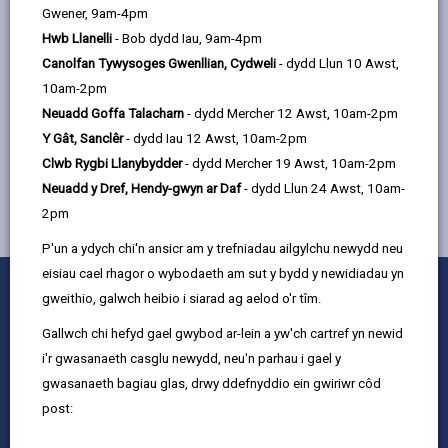
Gwener, 9am-4pm
Lleoliad: Canolfan Gwlyptir Llanelli
Hwb Llanelli
- Bob dydd Iau, 9am-4pm
Canolfan Tywysoges Gwenllian, Cydweli
- dydd Llun 10 Awst,
10am-2pm
MWY YNGHYLCH GWASANAETHAU I BLANT A
Neuadd Goffa Talacharn
- dydd Mercher 12 Awst, 10am-2pm
THEULUOEDD
Y Gât, Sanclêr
- dydd Iau 12 Awst, 10am-2pm
Clwb Rygbi Llanybydder
- dydd Mercher 19 Awst, 10am-2pm
Neuadd y Dref, Hendy-gwyn ar Daf
- dydd Llun 24 Awst, 10am-
2pm
P'un a ydych chi'n ansicr am y trefniadau ailgylchu newydd neu
eisiau cael rhagor o wybodaeth am sut y bydd y newidiadau yn
0
1
2
3
4
5
Rhowch sgôr
gweithio, galwch heibio i siarad ag aelod o'r tîm.
Stars
SUBMIT
Star
Stars
Stars
Stars
Stars
RATING
Gallwch chi hefyd gael gwybod ar-lein a yw'ch cartref yn newid
Cysylltu â ni
i'r gwasanaeth casglu newydd, neu'n parhau i gael y
Swyddi a Gyrfaoedd
gwasanaeth bagiau glas, drwy ddefnyddio ein gwiriwr côd
Mewnrywd
post:
Hysbysiadau cyhoeddus