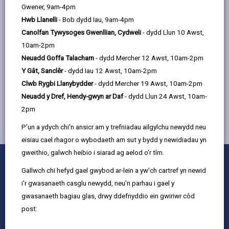
Gwener, 9am-4pm
22, Rhodfa Santes Catrin,
Hwb Llanelli
- Bob dydd Iau, 9am-4pm
Caerfyrddin, SA31 1GA
Canolfan Tywysoges Gwenllian, Cydweli
- dydd Llun 10 Awst,
10am-2pm
Neuadd Goffa Talacharn
- dydd Mercher 12 Awst, 10am-2pm
MWY YNGHYLCH GWASANAETHAU I BLANT A
Y Gât, Sanclêr
- dydd Iau 12 Awst, 10am-2pm
THEULUOEDD
Clwb Rygbi Llanybydder
- dydd Mercher 19 Awst, 10am-2pm
Neuadd y Dref, Hendy-gwyn ar Daf
- dydd Llun 24 Awst, 10am-
2pm
P'un a ydych chi'n ansicr am y trefniadau ailgylchu newydd neu
eisiau cael rhagor o wybodaeth am sut y bydd y newidiadau yn
gweithio, galwch heibio i siarad ag aelod o'r tîm.
0
1
2
3
4
5
Rhowch sgôr
Stars
SUBMIT
Star
Stars
Stars
Stars
Stars
Gallwch chi hefyd gael gwybod ar-lein a yw'ch cartref yn newid
RATING
i'r gwasanaeth casglu newydd, neu'n parhau i gael y
Cysylltu â ni
gwasanaeth bagiau glas, drwy ddefnyddio ein gwiriwr côd
Swyddi a Gyrfaoedd
post:
Mewnrywd