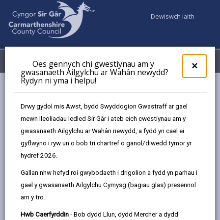
Dewiswch iaith
Fy Nghyfrifon
Dewislen
Oes gennych chi gwestiynau am y
×
gwasanaeth Ailgylchu ar Wahân newydd?
Rydyn ni yma i helpu!
Gwasanaethaur Cyngor
Gwasanaethau i blant a theuluoedd
Maethu
Digwyddiadau
Hwb Caerfyrddin (Rhagfyr)
Drwy gydol mis Awst, bydd Swyddogion Gwastraff ar gael
mewn lleoliadau ledled Sir Gâr i ateb eich cwestiynau am y
gwasanaeth Ailgylchu ar Wahân newydd, a fydd yn cael ei
Digwyddiadau
gyflwyno i ryw un o bob tri chartref o ganol/diwedd tymor yr
hydref 2026.
Hwb Caerfyrddin
RHAG
Gallan nhw hefyd roi gwybodaeth i drigolion a fydd yn parhau i
08
gael y gwasanaeth Ailgylchu Cymysg (bagiau glas) presennol
2026
am y tro.
Amser: 10yb - 2yp
Hwb Caerfyrddin
- Bob dydd Llun, dydd Mercher a dydd
Lleoliad: Hwb Caerfyrddin, Uned