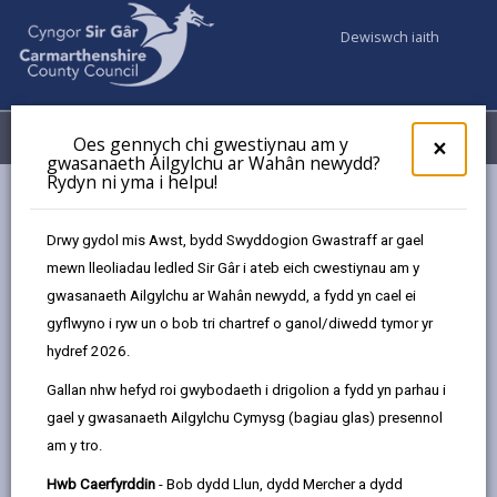
Dewiswch iaith
Fy Nghyfrifon
Dewislen
Oes gennych chi gwestiynau am y
×
gwasanaeth Ailgylchu ar Wahân newydd?
Rydyn ni yma i helpu!
Gwasanaethaur Cyngor
Gwybodaeth Gymunedol
Mannau Cynnes
Drwy gydol mis Awst, bydd Swyddogion Gwastraff ar gael
mewn lleoliadau ledled Sir Gâr i ateb eich cwestiynau am y
gwasanaeth Ailgylchu ar Wahân newydd, a fydd yn cael ei
Mannau Cynnes
gyflwyno i ryw un o bob tri chartref o ganol/diwedd tymor yr
hydref 2026.
Diweddarwyd y dudalen ar: 06/02/2026
Gallan nhw hefyd roi gwybodaeth i drigolion a fydd yn parhau i
share
share
share
share
gael y gwasanaeth Ailgylchu Cymysg (bagiau glas) presennol
this
this
this
this
am y tro.
page
page
page
on
by
on
on
Linked
Hwb Caerfyrddin
- Bob dydd Llun, dydd Mercher a dydd
Rydym wedi creu cyfeiriadur o fannau cynnes,