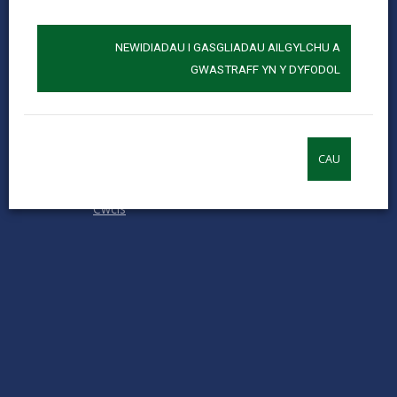
Rhowch sgôr
Stars
SUBMIT
Star
Stars
Stars
Stars
Stars
RATING
NEWIDIADAU I GASGLIADAU AILGYLCHU A
Cysylltu â ni
GWASTRAFF YN Y DYFODOL
Swyddi a Gyrfaoedd
Mewnrywd
Hysbysiadau cyhoeddus
Termau ac amodau
CAU
Hygyrchedd
Cwcis