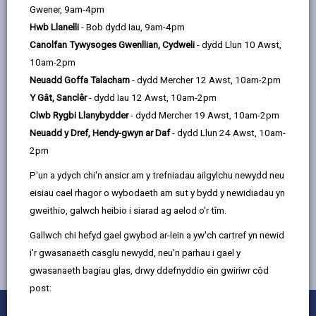
email
Facebook,
X
In,
Gwener, 9am-4pm
digwyddiadau a mannau croeso cynnes, felly os oes
opens
(Twitter),
opens
Hwb Llanelli
- Bob dydd Iau, 9am-4pm
gennych ddigwyddiad presennol neu fenter man
in
opens
in
Canolfan Tywysoges Gwenllian, Cydweli
- dydd Llun 10 Awst,
croeso cynnes yr hoffech ei hyrwyddo
a
in
a
10am-2pm
new
a
new
Neuadd Goffa Talacharn
- dydd Mercher 12 Awst, 10am-2pm
YCHWANEGWCH EICH MAN NEU'CH
tab
new
tab
Y Gât, Sanclêr
- dydd Iau 12 Awst, 10am-2pm
DIGWYDDIAD CROESO CYNNES YMA
tab
Clwb Rygbi Llanybydder
- dydd Mercher 19 Awst, 10am-2pm
Neuadd y Dref, Hendy-gwyn ar Daf
- dydd Llun 24 Awst, 10am-
2pm
P'un a ydych chi'n ansicr am y trefniadau ailgylchu newydd neu
Gwall yn llwytho sgript Rhan-Wedd (ffeil:
eisiau cael rhagor o wybodaeth am sut y bydd y newidiadau yn
~/Views/MacroPartials/WhatsOnTagged.cshtml)
gweithio, galwch heibio i siarad ag aelod o'r tîm.
Gallwch chi hefyd gael gwybod ar-lein a yw'ch cartref yn newid
i'r gwasanaeth casglu newydd, neu'n parhau i gael y
gwasanaeth bagiau glas, drwy ddefnyddio ein gwiriwr côd
post:
0
1
2
3
4
5