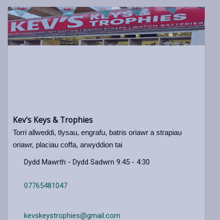
Kev's Keys & Trophies
Torri allweddi, tlysau, engrafu, batris oriawr a strapiau
oriawr, placiau coffa, arwyddion tai
Dydd Mawrth - Dydd Sadwrn 9:45 - 4:30
07765481047
kevskeystrophies@gmail.com