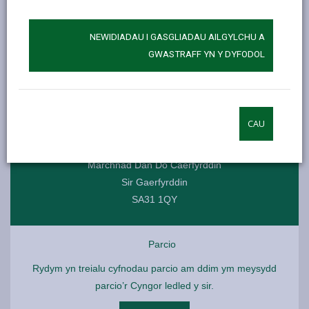
draw i gael cip ar y lle?
NEWIDIADAU I GASGLIADAU AILGYLCHU A
Oriau Agor
GWASTRAFF YN Y DYFODOL
Dydd Llun - Dydd Sadwrn 9:00 - 5:00
Mae gan masnachwyr unigol oriau eu hun
CAU
Lleoliad
Marchnad Dan Do Caerfyrddin
Sir Gaerfyrddin
SA31 1QY
Parcio
Rydym yn treialu cyfnodau parcio am ddim ym meysydd
parcio’r Cyngor ledled y sir.