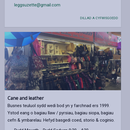
leggsuzette@gmail.com
DILLAD A CYFWISGOEDD
Cane and leather
Busnes teuluol sydd wedi bod yn y farchnad ers 1999.
Ystod eang o bagiau llaw / pyrsiau, bagiau siopa, bagiau
cefn & ymbarelau. Hefyd basgedi coed, storio & coginio.