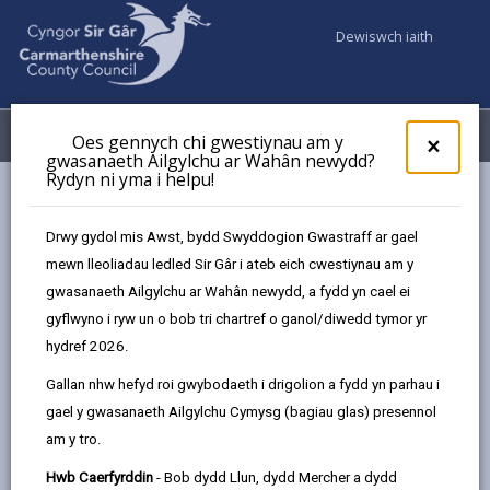
Dewiswch iaith
Fy Nghyfrifon
Dewislen
Oes gennych chi gwestiynau am y
×
gwasanaeth Ailgylchu ar Wahân newydd?
Rydyn ni yma i helpu!
Gwasanaethaur Cyngor
Marchnadoedd
Marchnad Caerfyrddin
Drwy gydol mis Awst, bydd Swyddogion Gwastraff ar gael
mewn lleoliadau ledled Sir Gâr i ateb eich cwestiynau am y
gwasanaeth Ailgylchu ar Wahân newydd, a fydd yn cael ei
gyflwyno i ryw un o bob tri chartref o ganol/diwedd tymor yr
hydref 2026.
Gallan nhw hefyd roi gwybodaeth i drigolion a fydd yn parhau i
gael y gwasanaeth Ailgylchu Cymysg (bagiau glas) presennol
Ni ddylai neb golli'r
am y tro.
share
share
share
share
cyfle i ymweld â
this
this
this
this
Hwb Caerfyrddin
- Bob dydd Llun, dydd Mercher a dydd
Marchnad