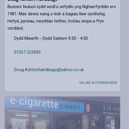
Busnes teuluol sydd wedi'u sefydlu yng Nghaerfyrddin ers
1981. Mae dewis eang o ledr a bagiau llaw synthetig.
Hefyd, pyrsiau, nwyddau teithio, trolïau siopa a ffyn
cerdded.
Dydd Mawrth - Dydd Sadwrn 9:30 - 4:30
01267 223683
Doug.Ashtonhandbags@yahoo.co.uk
DILLAD A CYFWISGOEDD