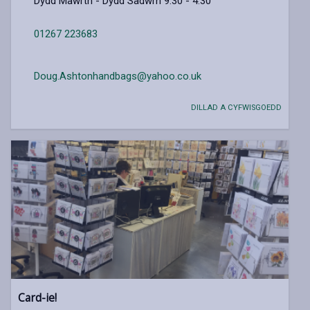
Dydd Mawrth - Dydd Sadwrn 9:30 - 4:30
01267 223683
Doug.Ashtonhandbags@yahoo.co.uk
DILLAD A CYFWISGOEDD
Card-ie!