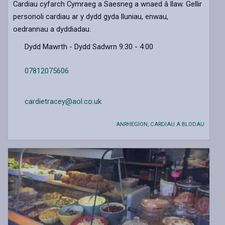
Cardiau cyfarch Cymraeg a Saesneg a wnaed â llaw. Gellir
personoli cardiau ar y dydd gyda lluniau, enwau,
oedrannau a dyddiadau.
Dydd Mawrth - Dydd Sadwrn 9:30 - 4:00
07812075606
cardietracey@aol.co.uk
ANRHEGION, CARDIAU A BLODAU