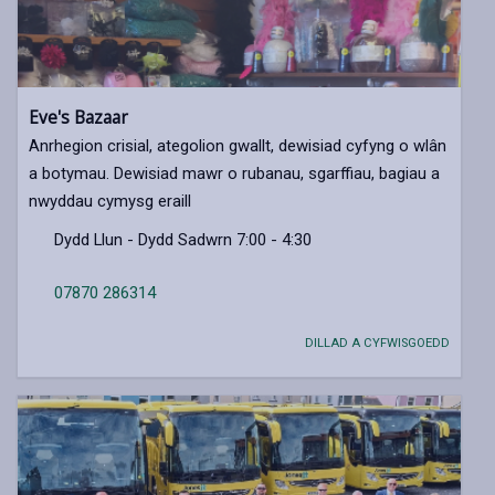
Eve's Bazaar
Anrhegion crisial, ategolion gwallt, dewisiad cyfyng o wlân
a botymau. Dewisiad mawr o rubanau, sgarffiau, bagiau a
nwyddau cymysg eraill
Dydd Llun - Dydd Sadwrn 7:00 - 4:30
07870 286314
DILLAD A CYFWISGOEDD