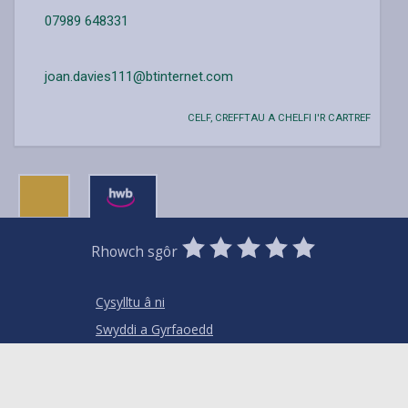
07989 648331
joan.davies111@btinternet.com
CELF, CREFFTAU A CHELFI I'R CARTREF
0
1
2
3
4
5
Rhowch sgôr
Stars
SUBMIT
Star
Stars
Stars
Stars
Stars
RATING
Cysylltu â ni
Swyddi a Gyrfaoedd
Mewnrywd
Hysbysiadau cyhoeddus