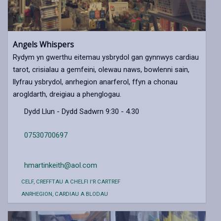
Angels Whispers
Rydym yn gwerthu eitemau ysbrydol gan gynnwys cardiau
tarot, crisialau a gemfeini, olewau naws, bowlenni sain,
llyfrau ysbrydol, anrhegion anarferol, ffyn a chonau
arogldarth, dreigiau a phenglogau.
Dydd Llun - Dydd Sadwrn 9:30 - 4.30
07530700697
hmartinkeith@aol.com
CELF, CREFFTAU A CHELFI I'R CARTREF
ANRHEGION, CARDIAU A BLODAU