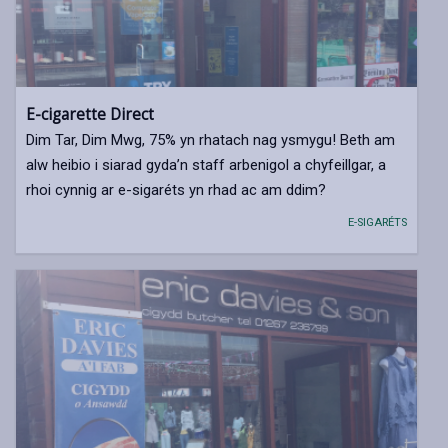
E-cigarette Direct
Dim Tar, Dim Mwg, 75% yn rhatach nag ysmygu! Beth am
alw heibio i siarad gyda’n staff arbenigol a chyfeillgar, a
rhoi cynnig ar e-sigaréts yn rhad ac am ddim?
E-SIGARÉTS