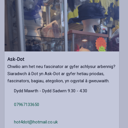
Ask-Dot
Chwilio am het neu fascinator ar gyfer achlysur arbennig?
Siaradwch â Dot yn Ask-Dot ar gyfer hetiau priodas,
fascinators, bagiau, ategolion, yn ogystal â gweuwaith.
Dydd Mawrth - Dydd Sadwrn 9.30 - 4.30
07967133650
hot4dot@hotmail.co.uk