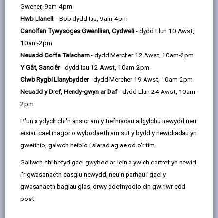
page
page
page
on
Gwener, 9am-4pm
Caerfyrddin sy'n bodoli ers 800 mlynedd a mwy. Er ei bod yn
by
on
on
Linked
Hwb Llanelli
- Bob dydd Iau, 9am-4pm
dyddio'n ôl i oes y Rhufeiniaid, mae'r farchnad wedi symud
email
Facebook,
X
In,
Canolfan Tywysoges Gwenllian, Cydweli
- dydd Llun 10 Awst,
gyda'r oes yn graff ac o ganlyniad, mae wedi datblygu'n
opens
(Twitter),
opens
10am-2pm
gyrchfan o bwys i'r rhai sy'n dwlu ar fwyd, gan ei bod yn
in
opens
in
Neuadd Goffa Talacharn
- dydd Mercher 12 Awst, 10am-2pm
cynnig rhai o'r cynhyrchion lleol, gorau yng Nghymru.
a
in
a
Y Gât, Sanclêr
- dydd Iau 12 Awst, 10am-2pm
Mae'r Farchnad mewn neuadd fodern a golau lle ceir
new
a
new
Clwb Rygbi Llanybydder
- dydd Mercher 19 Awst, 10am-2pm
amrywiaeth o stondinau sy'n gwerthu popeth dan haul, o
tab
new
tab
Neuadd y Dref, Hendy-gwyn ar Daf
- dydd Llun 24 Awst, 10am-
nwyddau celf a chrefft, gemwaith o'r oesoedd a fu a
tab
2pm
gemwaith cyfoes i gigoedd, ffrwythau a llysiau, cawsiau a
P'un a ydych chi'n ansicr am y trefniadau ailgylchu newydd neu
chacennau a gynhyrchir yn lleol.
eisiau cael rhagor o wybodaeth am sut y bydd y newidiadau yn
Ar ddydd Mercher a dydd Sadwrn, mae'r farchnad awyr
gweithio, galwch heibio i siarad ag aelod o'r tîm.
agored boblogaidd yn denu llu o bobl gyda'i chymysgedd
Gallwch chi hefyd gael gwybod ar-lein a yw'ch cartref yn newid
diddorol o nwyddau. Ar ddydd Gwener 1af bob mis, mae
i'r gwasanaeth casglu newydd, neu'n parhau i gael y
Marchnad y Ffermwyr yn ymweld â'r dref.
gwasanaeth bagiau glas, drwy ddefnyddio ein gwiriwr côd
Mae'r bwrlwm a'r cellwair cyfeillgar rhwng y masnachwyr a'r
post:
siopwyr yn creu awyrgylch braf a chroesawgar - beth am alw