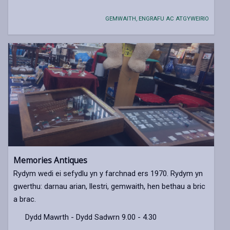
GEMWAITH, ENGRAFU AC ATGYWEIRIO
Memories Antiques
Rydym wedi ei sefydlu yn y farchnad ers 1970. Rydym yn
gwerthu: darnau arian, llestri, gemwaith, hen bethau a bric
a brac.
Dydd Mawrth - Dydd Sadwrn 9.00 - 4.30