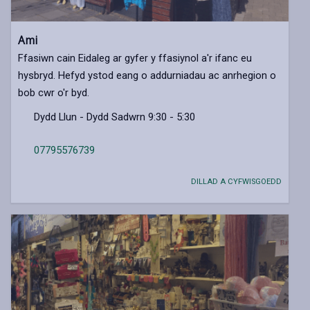
Ami
Ffasiwn cain Eidaleg ar gyfer y ffasiynol a'r ifanc eu
hysbryd. Hefyd ystod eang o addurniadau ac anrhegion o
bob cwr o'r byd.
Dydd Llun - Dydd Sadwrn 9:30 - 5:30
07795576739
DILLAD A CYFWISGOEDD