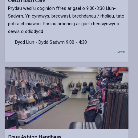
Cwtch Bach Cafe
Prydau wedi'u coginio'n ffres ar gael o 9:00-3:30 Llun-
Sadwrn. Yn cynnwys; brecwast, brechdanau / rholiau, tato
pob a chiniawau. Prisiau arbennig ar gael i bensiynwyr a
dewis o ddiodydd.
Dydd Llun - Dydd Sadwrn 9.00 - 4:30
BWYD
Doug Ashton Handbags