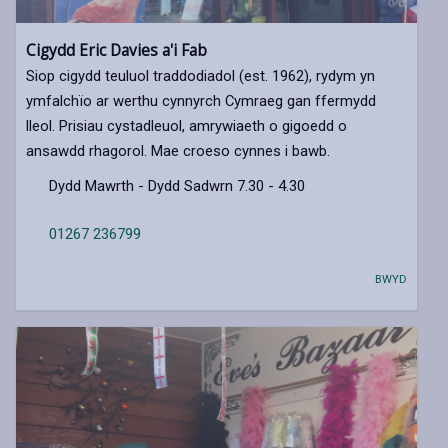
Cigydd Eric Davies a'i Fab
Siop cigydd teuluol traddodiadol (est. 1962), rydym yn
ymfalchïo ar werthu cynnyrch Cymraeg gan ffermydd
lleol. Prisiau cystadleuol, amrywiaeth o gigoedd o
ansawdd rhagorol. Mae croeso cynnes i bawb.
Dydd Mawrth - Dydd Sadwrn 7.30 - 4.30
01267 236799
BWYD