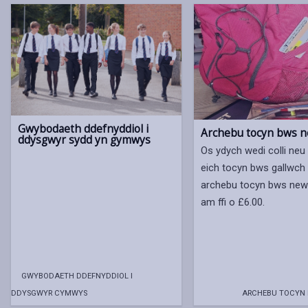
Gwybodaeth ddefnyddiol i
Archebu tocyn bws 
ddysgwyr sydd yn gymwys
Os ydych wedi colli neu 
eich tocyn bws gallwch
archebu tocyn bws newy
am ffi o £6.00.
GWYBODAETH DDEFNYDDIOL I
DDYSGWYR CYMWYS
ARCHEBU TOCYN