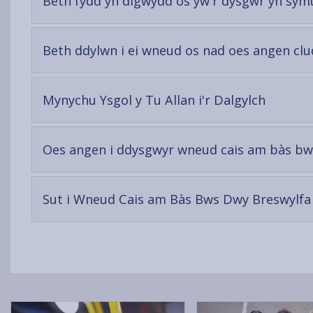
Beth fydd yn digwydd os yw'r dysgwr yn symud
Beth ddylwn i ei wneud os nad oes angen clu
-
Mynychu Ysgol y Tu Allan i'r Dalgylch
open
content
Oes angen i ddysgwyr wneud cais am bàs b
Sut i Wneud Cais am Bàs Bws Dwy Breswylfa