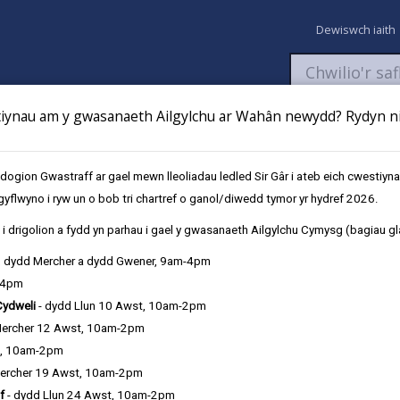
Dewiswch iaith
ynau am y gwasanaeth Ailgylchu ar Wahân newydd? Rydyn ni 
aeth
Newyddion
Fy Nghyfrifon
Talu
Cyflwyno cais
gion Gwastraff ar gael mewn lleoliadau ledled Sir Gâr i ateb eich cwestiyn
gyflwyno i ryw un o bob tri chartref o ganol/diwedd tymor yr hydref 2026.
estiynau Cyffredin
i drigolion a fydd yn parhau i gael y gwasanaeth Ailgylchu Cymysg (bagiau gl
, dydd Mercher a dydd Gwener, 9am-4pm
-4pm
Cydweli
- dydd Llun 10 Awst, 10am-2pm
Mercher 12 Awst, 10am-2pm
t, 10am-2pm
ercher 19 Awst, 10am-2pm
f
- dydd Llun 24 Awst, 10am-2pm