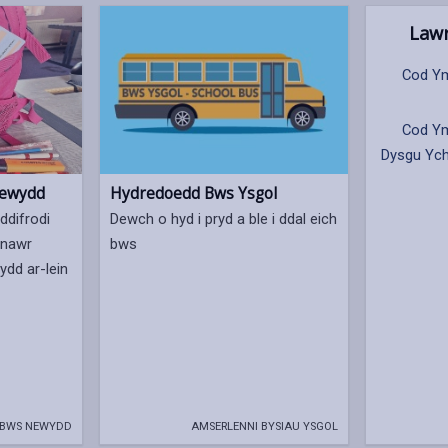
Lawr
Cod Ym
Cod Ym
Dysgu Ych
newydd
Hydredoedd Bws Ysgol
ddifrodi
Dewch o hyd i pryd a ble i ddal eich
 nawr
bws
dd ar-lein
 BWS NEWYDD
AMSERLENNI BYSIAU YSGOL