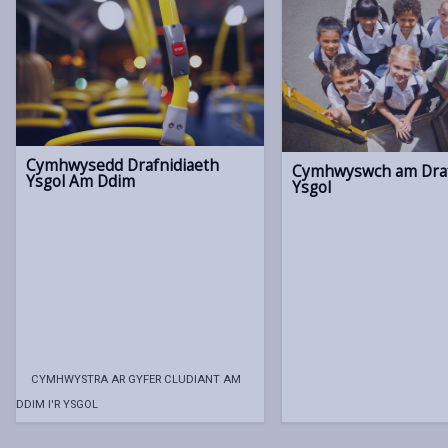
Cymhwysedd Drafnidiaeth
Cymhwyswch am Draf
Ysgol Am Ddim
Ysgol
CYMHWYSTRA AR GYFER CLUDIANT AM
DDIM I'R YSGOL