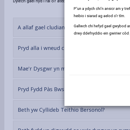
Dylech gael hyd i rai o'r atebion i'r cwestiynau mwyaf cyffredi
P'un a ydych chi'n ansicr am y t
heibio i siarad ag aelod o'r tîm.
-
A allaf gael cludiant am ddim i'r ysgol?
Gallwch chi hefyd gael gwybod ar
open
drwy ddefnyddio ein gwiriwr côd 
conte
Pryd alla i wneud cais am Gludiant wrth Dr
Mae'r Dysgwr yn mynd i'r Ysgol yn Sir Gaerfy
Pryd Fydd Pàs Bws Ysgol yn Cael ei Dderbyn?
-
Beth yw Cyllideb Teithio Bersonol?
open
content