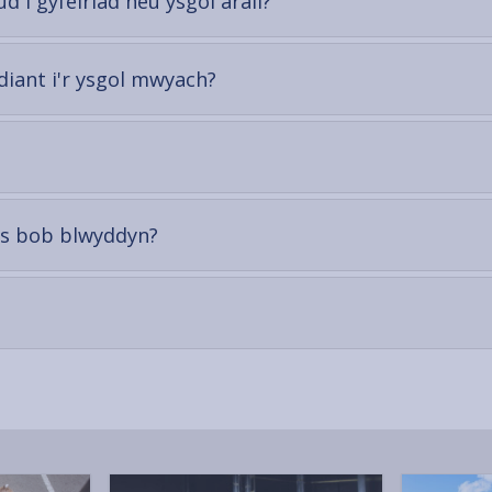
-
 i gyfeiriad neu ysgol arall?
open
content
-
diant i'r ysgol mwyach?
open
content
-
ws bob blwyddyn?
open
content
-
open
content