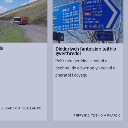
is
Diddoriwch fanteision teithio
gweithredol
Pelfr neu gerdded i'r ysgol a
dechrau dy ddiwrnod yn egniol a
pharatoi i ddysgu
LUDIANT O'R TU ALLAN I'R
PRIFFYRDD, TEITHIO A PHARCIO