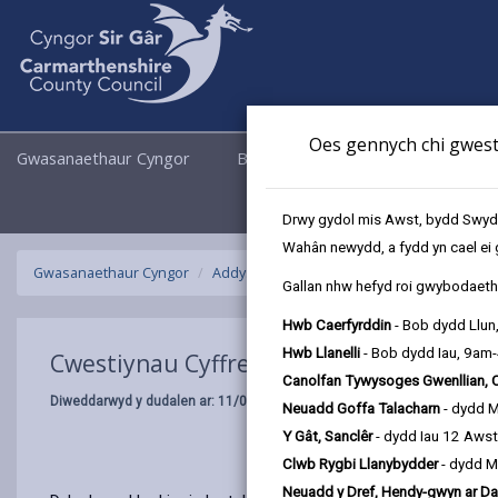
Oes gennych chi gwesti
Gwasanaethaur Cyngor
Busnes
Cyngor a Democrati
Drwy gydol mis Awst, bydd Swyddo
Wahân newydd, a fydd yn cael ei 
Gwasanaethaur Cyngor
Addysg ac Ysgolion
Cludiant Ysgol
Cw
Gallan nhw hefyd roi gwybodaeth 
Hwb Caerfyrddin
- Bob dydd Llun
Hwb Llanelli
- Bob dydd Iau, 9am
Cwestiynau Cyffredin
Canolfan Tywysoges Gwenllian, 
Diweddarwyd y dudalen ar: 11/08/2025
Neuadd Goffa Talacharn
- dydd 
Y Gât, Sanclêr
- dydd Iau 12 Aws
Clwb Rygbi Llanybydder
- dydd M
Neuadd y Dref, Hendy-gwyn ar Da