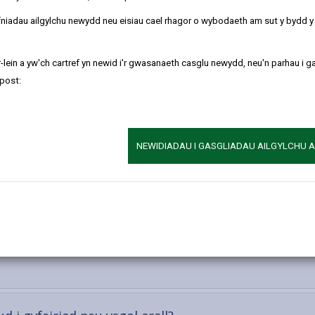
n isod.
refniadau ailgylchu newydd neu eisiau cael rhagor o wybodaeth am sut y bydd 
-lein a yw'ch cartref yn newid i'r gwasanaeth casglu newydd, neu'n parhau i g
post:
nt
-
osglwyddo o Ysgol Gynradd i Ysgol Uwchradd?
open
content
NEWIDIADAU I GASGLIADAU AILGYLCHU 
rddin ond dydyn ni ddim yn byw yn y Sir, ble ddylwn 
-
open
content