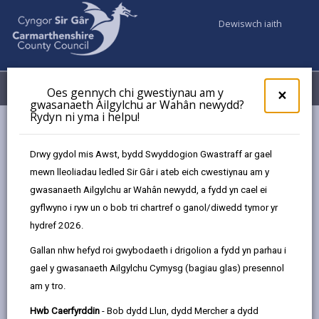
Dewiswch iaith
Fy Nghyfrifon
Dewislen
Oes gennych chi gwestiynau am y
×
gwasanaeth Ailgylchu ar Wahân newydd?
Rydyn ni yma i helpu!
Gwasanaethaur Cyngor
Gwasanaethau i blant a theuluoedd
Maethu
Digwyddiadau
Canolfan Gwlyptir Llanelli (Medi)
Drwy gydol mis Awst, bydd Swyddogion Gwastraff ar gael
mewn lleoliadau ledled Sir Gâr i ateb eich cwestiynau am y
gwasanaeth Ailgylchu ar Wahân newydd, a fydd yn cael ei
Digwyddiadau
gyflwyno i ryw un o bob tri chartref o ganol/diwedd tymor yr
hydref 2026.
Canolfan Gwlyptir Llanelli
MEDI
Gallan nhw hefyd roi gwybodaeth i drigolion a fydd yn parhau i
21
gael y gwasanaeth Ailgylchu Cymysg (bagiau glas) presennol
2026
am y tro.
Amser: 10yb - 1yp
Hwb Caerfyrddin
- Bob dydd Llun, dydd Mercher a dydd
Lleoliad: Canolfan Gwlyptir Llanelli