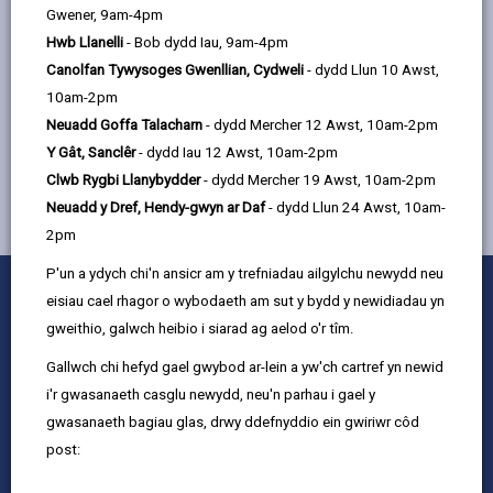
Gwener, 9am-4pm
Hwb Llanelli
- Bob dydd Iau, 9am-4pm
Canolfan Tywysoges Gwenllian, Cydweli
- dydd Llun 10 Awst,
MWY YNGHYLCH GWASANAETHAU I BLANT A
10am-2pm
THEULUOEDD
Neuadd Goffa Talacharn
- dydd Mercher 12 Awst, 10am-2pm
Y Gât, Sanclêr
- dydd Iau 12 Awst, 10am-2pm
Clwb Rygbi Llanybydder
- dydd Mercher 19 Awst, 10am-2pm
Neuadd y Dref, Hendy-gwyn ar Daf
- dydd Llun 24 Awst, 10am-
2pm
P'un a ydych chi'n ansicr am y trefniadau ailgylchu newydd neu
0
1
2
3
4
5
Rhowch sgôr
eisiau cael rhagor o wybodaeth am sut y bydd y newidiadau yn
Stars
SUBMIT
Star
Stars
Stars
Stars
Stars
gweithio, galwch heibio i siarad ag aelod o'r tîm.
RATING
Cysylltu â ni
Gallwch chi hefyd gael gwybod ar-lein a yw'ch cartref yn newid
Swyddi a Gyrfaoedd
i'r gwasanaeth casglu newydd, neu'n parhau i gael y
Mewnrywd
gwasanaeth bagiau glas, drwy ddefnyddio ein gwiriwr côd
post:
Hysbysiadau cyhoeddus
Termau ac amodau