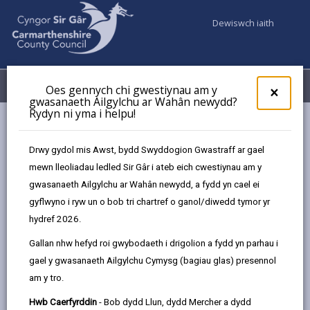
Dewiswch iaith
Fy Nghyfrifon
Dewislen
Oes gennych chi gwestiynau am y
×
gwasanaeth Ailgylchu ar Wahân newydd?
Rydyn ni yma i helpu!
Gwasanaethaur Cyngor
Gwasanaethau i blant a theuluoedd
Maethu
Digwyddiadau
Hwb Rhydaman (Tachwedd)
Drwy gydol mis Awst, bydd Swyddogion Gwastraff ar gael
mewn lleoliadau ledled Sir Gâr i ateb eich cwestiynau am y
gwasanaeth Ailgylchu ar Wahân newydd, a fydd yn cael ei
Digwyddiadau
gyflwyno i ryw un o bob tri chartref o ganol/diwedd tymor yr
hydref 2026.
Hwb Rhydaman
TACH
Gallan nhw hefyd roi gwybodaeth i drigolion a fydd yn parhau i
17
gael y gwasanaeth Ailgylchu Cymysg (bagiau glas) presennol
2026
am y tro.
Amser: 10yb - 2yp
Hwb Caerfyrddin
- Bob dydd Llun, dydd Mercher a dydd
Lleoliad: Hwb Rhydaman, 41 Stryd