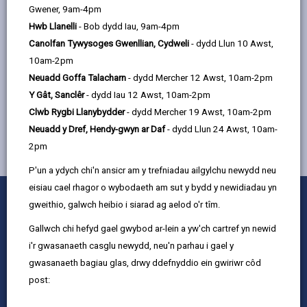
Gwener, 9am-4pm
y Cei, Rhydaman, SA18 3BS
Hwb Llanelli
- Bob dydd Iau, 9am-4pm
Canolfan Tywysoges Gwenllian, Cydweli
- dydd Llun 10 Awst,
10am-2pm
MWY YNGHYLCH GWASANAETHAU I BLANT A
Neuadd Goffa Talacharn
- dydd Mercher 12 Awst, 10am-2pm
THEULUOEDD
Y Gât, Sanclêr
- dydd Iau 12 Awst, 10am-2pm
Clwb Rygbi Llanybydder
- dydd Mercher 19 Awst, 10am-2pm
Neuadd y Dref, Hendy-gwyn ar Daf
- dydd Llun 24 Awst, 10am-
2pm
P'un a ydych chi'n ansicr am y trefniadau ailgylchu newydd neu
eisiau cael rhagor o wybodaeth am sut y bydd y newidiadau yn
0
1
2
3
4
5
Rhowch sgôr
gweithio, galwch heibio i siarad ag aelod o'r tîm.
Stars
SUBMIT
Star
Stars
Stars
Stars
Stars
RATING
Gallwch chi hefyd gael gwybod ar-lein a yw'ch cartref yn newid
Cysylltu â ni
i'r gwasanaeth casglu newydd, neu'n parhau i gael y
Swyddi a Gyrfaoedd
gwasanaeth bagiau glas, drwy ddefnyddio ein gwiriwr côd
Mewnrywd
post:
Hysbysiadau cyhoeddus