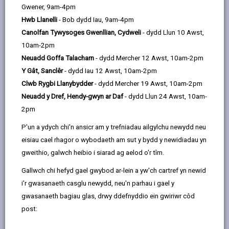
Caerfyrddin
Gwener, 9am-4pm
01267 228841
Hwb Llanelli
- Bob dydd Iau, 9am-4pm
Canolfan Tywysoges Gwenllian, Cydweli
- dydd Llun 10 Awst,
10am-2pm
lluniau
Amserau Agor
Neuadd Goffa Talacharn
- dydd Mercher 12 Awst, 10am-2pm
Y Gât, Sanclêr
- dydd Iau 12 Awst, 10am-2pm
Sut i ddod o hyd i ni
Clwb Rygbi Llanybydder
- dydd Mercher 19 Awst, 10am-2pm
Neuadd y Dref, Hendy-gwyn ar Daf
- dydd Llun 24 Awst, 10am-
2pm
P'un a ydych chi'n ansicr am y trefniadau ailgylchu newydd neu
eisiau cael rhagor o wybodaeth am sut y bydd y newidiadau yn
gweithio, galwch heibio i siarad ag aelod o'r tîm.
Gallwch chi hefyd gael gwybod ar-lein a yw'ch cartref yn newid
i'r gwasanaeth casglu newydd, neu'n parhau i gael y
gwasanaeth bagiau glas, drwy ddefnyddio ein gwiriwr côd
post: