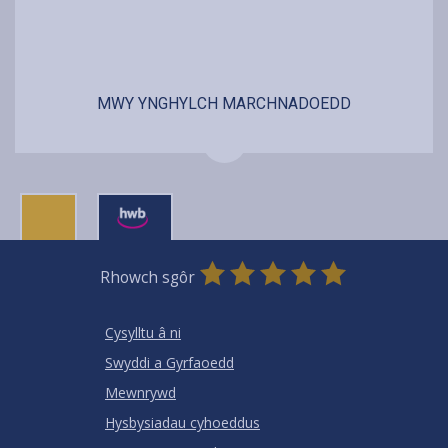
MWY YNGHYLCH MARCHNADOEDD
0
1
2
3
4
5
Rhowch sgôr
Stars
SUBMIT
Star
Stars
Stars
Stars
Stars
RATING
Cysylltu â ni
Swyddi a Gyrfaoedd
Mewnrywd
Hysbysiadau cyhoeddus