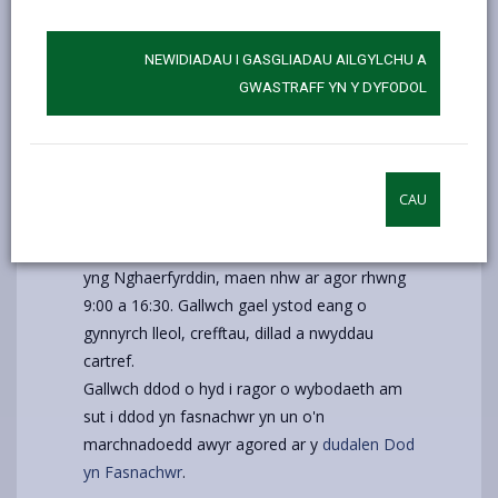
NEWIDIADAU I GASGLIADAU AILGYLCHU A
GWASTRAFF YN Y DYFODOL
Gwybodaeth Ychwanegol
CAU
Rydym yn cynnal marchnadoedd awyr agored
bob wythnos ddydd Mercher a dydd Sadwrn
yng Nghaerfyrddin, maen nhw ar agor rhwng
9:00 a 16:30. Gallwch gael ystod eang o
gynnyrch lleol, crefftau, dillad a nwyddau
cartref.
Gallwch ddod o hyd i ragor o wybodaeth am
sut i ddod yn fasnachwr yn un o'n
marchnadoedd awyr agored ar y
dudalen Dod
yn Fasnachwr
.