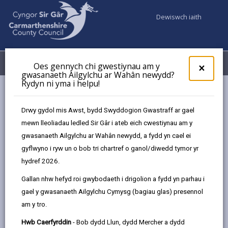
Dewiswch iaith
Fy Nghyfrifon
Dewislen
Oes gennych chi gwestiynau am y
×
gwasanaeth Ailgylchu ar Wahân newydd?
Rydyn ni yma i helpu!
Gwasanaethaur Cyngor
Marchnadoedd
Marchnad Awyr Agored Caerfyrddin
Drwy gydol mis Awst, bydd Swyddogion Gwastraff ar gael
mewn lleoliadau ledled Sir Gâr i ateb eich cwestiynau am y
gwasanaeth Ailgylchu ar Wahân newydd, a fydd yn cael ei
gyflwyno i ryw un o bob tri chartref o ganol/diwedd tymor yr
hydref 2026.
Dewiswch lleoliad
Gallan nhw hefyd roi gwybodaeth i drigolion a fydd yn parhau i
gael y gwasanaeth Ailgylchu Cymysg (bagiau glas) presennol
am y tro.
Marchnad Awyr Agored
Hwb Caerfyrddin
- Bob dydd Llun, dydd Mercher a dydd