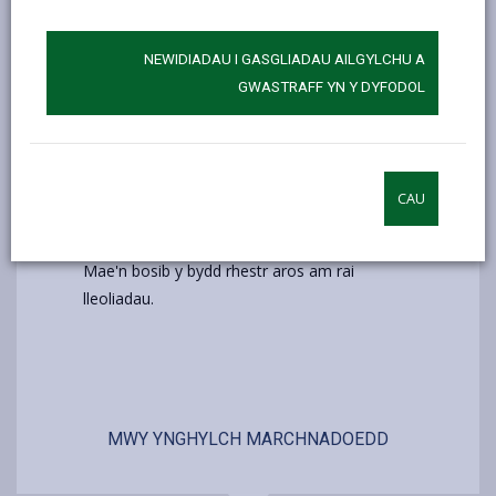
Gwybodaeth Ychwanegol
NEWIDIADAU I GASGLIADAU AILGYLCHU A
Rydym yn cynnal marchnadoedd awyr agored
GWASTRAFF YN Y DYFODOL
bob wythnos mewn gwahanol leoliadau yn y
sir, maen nhw ar agor rhwng 9:00 a 16:30.
Gallwch gael ystod eang o gynnyrch lleol,
crefftau, dillad a nwyddau cartref.
CAU
Os hoffech gael stondin yn un o'n
marchnadoedd awyr agored cysylltwch â ni.
Mae'n bosib y bydd rhestr aros am rai
lleoliadau.
MWY YNGHYLCH MARCHNADOEDD