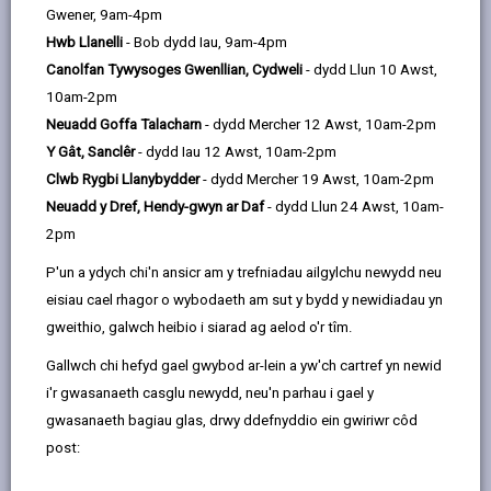
01267 228841
Gwener, 9am-4pm
Hwb Llanelli
- Bob dydd Iau, 9am-4pm
Canolfan Tywysoges Gwenllian, Cydweli
- dydd Llun 10 Awst,
Amserau Agor
10am-2pm
Neuadd Goffa Talacharn
- dydd Mercher 12 Awst, 10am-2pm
Sut i ddod o hyd i ni
Y Gât, Sanclêr
- dydd Iau 12 Awst, 10am-2pm
Clwb Rygbi Llanybydder
- dydd Mercher 19 Awst, 10am-2pm
Dydd
Amserau Agor
Neuadd y Dref, Hendy-gwyn ar Daf
- dydd Llun 24 Awst, 10am-
Dydd Llun
Ar Gau
2pm
P'un a ydych chi'n ansicr am y trefniadau ailgylchu newydd neu
Dydd Mawrth
Ar Gau
eisiau cael rhagor o wybodaeth am sut y bydd y newidiadau yn
Dydd Mercher
Ar Gau
gweithio, galwch heibio i siarad ag aelod o'r tîm.
Dydd Iau
Ar Gau
Gallwch chi hefyd gael gwybod ar-lein a yw'ch cartref yn newid
i'r gwasanaeth casglu newydd, neu'n parhau i gael y
Dydd Gwener
9:00 - 16:30
gwasanaeth bagiau glas, drwy ddefnyddio ein gwiriwr côd
Dydd Sadwrn
Ar Gau
post:
Dydd Sul
Ar Gau