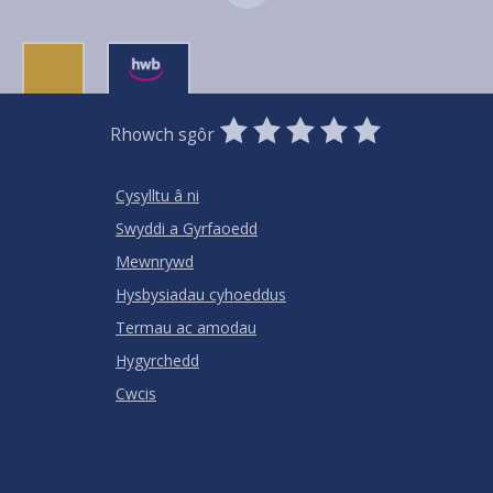
0
1
2
3
4
5
Rhowch sgôr
Stars
SUBMIT
Star
Stars
Stars
Stars
Stars
RATING
Cysylltu â ni
Swyddi a Gyrfaoedd
Mewnrywd
Hysbysiadau cyhoeddus
Termau ac amodau
Hygyrchedd
Cwcis