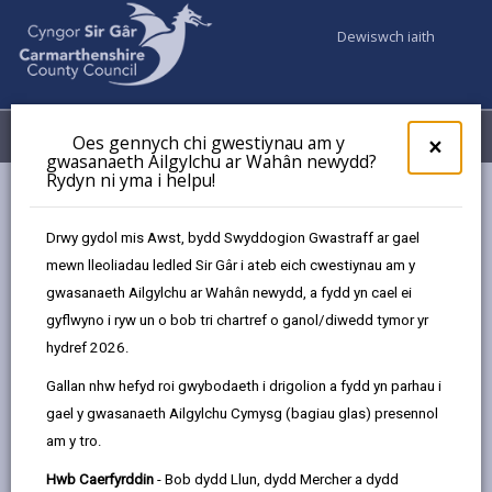
Dewiswch iaith
Fy Nghyfrifon
Dewislen
Oes gennych chi gwestiynau am y
×
gwasanaeth Ailgylchu ar Wahân newydd?
Rydyn ni yma i helpu!
Gwasanaethaur Cyngor
Marchnadoedd
Marchnad Ffermwyr Caerfyrddin
Drwy gydol mis Awst, bydd Swyddogion Gwastraff ar gael
mewn lleoliadau ledled Sir Gâr i ateb eich cwestiynau am y
gwasanaeth Ailgylchu ar Wahân newydd, a fydd yn cael ei
gyflwyno i ryw un o bob tri chartref o ganol/diwedd tymor yr
hydref 2026.
Dewiswch lleoliad
Gallan nhw hefyd roi gwybodaeth i drigolion a fydd yn parhau i
gael y gwasanaeth Ailgylchu Cymysg (bagiau glas) presennol
am y tro.
Marchnad Ffermwyr Caerfyrddin
Hwb Caerfyrddin
- Bob dydd Llun, dydd Mercher a dydd