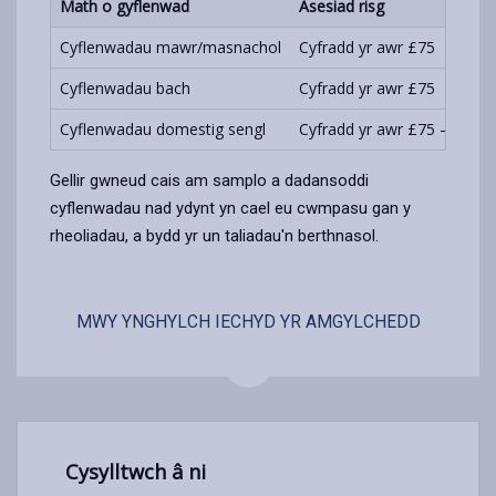
Math o gyflenwad
Asesiad risg
Cyflenwadau mawr/masnachol
Cyfradd yr awr £75
Cyflenwadau bach
Cyfradd yr awr £75
Cyflenwadau domestig sengl
Cyfradd yr awr £75 – ar gai
Gellir gwneud cais am samplo a dadansoddi
cyflenwadau nad ydynt yn cael eu cwmpasu gan y
rheoliadau, a bydd yr un taliadau'n berthnasol.
MWY YNGHYLCH IECHYD YR AMGYLCHEDD
Cysylltwch â ni