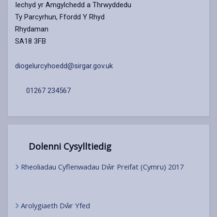
Iechyd yr Amgylchedd a Thrwyddedu
Ty Parcyrhun, Ffordd Y Rhyd
Rhydaman
SA18 3FB
diogelurcyhoedd@sirgar.gov.uk
01267 234567
Dolenni Cysylltiedig
Rheoliadau Cyflenwadau Dŵr Preifat (Cymru) 2017
Arolygiaeth Dŵr Yfed