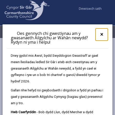
Dewiswch iaith
Fy Nghyfrifon
Dewislen
Oes gennych chi gwestiynau am y
×
gwasanaeth Ailgylchu ar Wahân newydd?
Rydyn ni yma i helpu!
Gwasanaethaur Cyngor
Iechyd yr Amgylchedd
Dŵr yfed
Drwy gydol mis Awst, bydd Swyddogion Gwastraff ar gael
mewn lleoliadau ledled Sir Gâr i ateb eich cwestiynau am y
Dŵr yfed
gwasanaeth Ailgylchu ar Wahân newydd, a fydd yn cael ei
gyflwyno i ryw un o bob tri chartref o ganol/diwedd tymor yr
Diweddarwyd y dudalen ar: 31/12/2024
hydref 2026.
share
share
share
share
Gallan nhw hefyd roi gwybodaeth i drigolion a fydd yn parhau i
this
this
this
this
gael y gwasanaeth Ailgylchu Cymysg (bagiau glas) presennol
page
page
page
on
am y tro.
by
on
on
Linked
Mae dŵr yfed yn cynnwys y prif gyflenwad dŵr, a
email
Facebook,
X
In,
Hwb Caerfyrddin
- Bob dydd Llun, dydd Mercher a dydd
hefyd gyflenwadau dŵr preifat. Cyfrifoldeb Dŵr Cymru