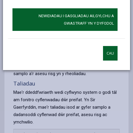
ar gyfer yr holl ddŵr a ddefnyddir i yfed, golchi a
choginio, neu a ddefnyddir mewn busnesau sy'n
NEWIDIADAU I GASGLIADAU AILGYLCHU A
cynhyrchu bwyd neu ddiod. Yr un safonau yw'r rhain
GWASTRAFF YN Y DYFODOL
ag a bennir ar gyfer y prif gyflenwad dŵr.
Mae Rheoliadau Cyflenwadau Dŵr Preifat (Cymru)
2017 yn gosod dyletswydd arnom ni i samplo ac
asesu risgiau pob cyflenwad dŵr preifat yn ein hardal
CAU
o fewn 5 mlynedd, ac eithrio cyflenwadau sy'n
gwasanaethu un breswylfa yn unig. Pennir amlder y
samplo a'r asesu risg yn y rheoliadau.
Taliadau
Mae'r ddeddfwriaeth wedi cyflwyno system o godi tâl
am fonitro cyflenwadau dŵr preifat. Yn Sir
Gaerfyrddin, mae'r taliadau isod ar gyfer samplo a
dadansoddi cyflenwad dŵr preifat, asesu risg ac
ymchwilio.