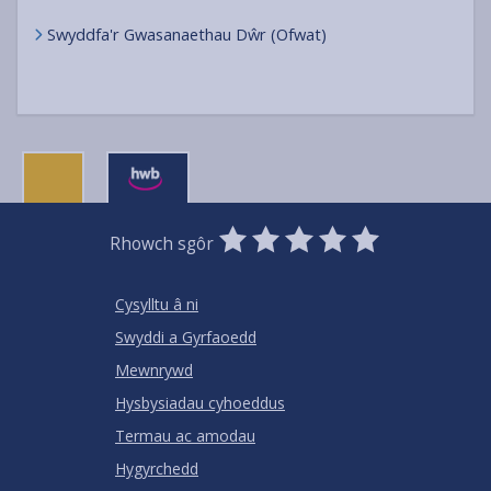
Swyddfa'r Gwasanaethau Dŵr (Ofwat)
0
1
2
3
4
5
Rhowch sgôr
Stars
SUBMIT
Star
Stars
Stars
Stars
Stars
RATING
Cysylltu â ni
Swyddi a Gyrfaoedd
Mewnrywd
Hysbysiadau cyhoeddus
Termau ac amodau
Hygyrchedd