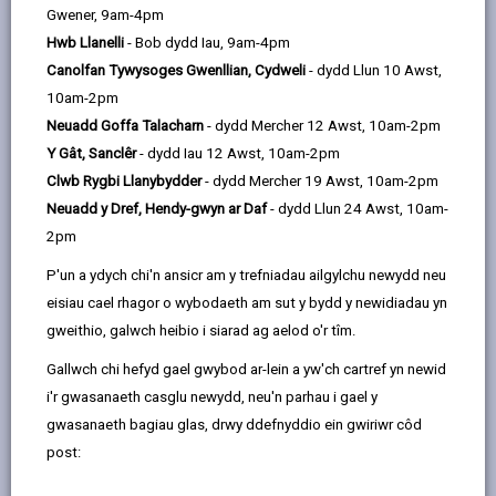
opens
(Twitter),
opens
Gwener, 9am-4pm
Welsh Water yw'r prif gyflenwad dŵr.
in
opens
in
Hwb Llanelli
- Bob dydd Iau, 9am-4pm
Rydym yn monitro ansawdd y dŵr o gyflenwadau
a
in
a
Canolfan Tywysoges Gwenllian, Cydweli
- dydd Llun 10 Awst,
preifat megis:
new
a
new
10am-2pm
Ffynhonnau
tab
new
tab
Neuadd Goffa Talacharn
- dydd Mercher 12 Awst, 10am-2pm
tab
Y Gât, Sanclêr
- dydd Iau 12 Awst, 10am-2pm
Tyllau turio
Clwb Rygbi Llanybydder
- dydd Mercher 19 Awst, 10am-2pm
Nentydd
Neuadd y Dref, Hendy-gwyn ar Daf
- dydd Llun 24 Awst, 10am-
2pm
Tarddelli
P'un a ydych chi'n ansicr am y trefniadau ailgylchu newydd neu
Afonydd
eisiau cael rhagor o wybodaeth am sut y bydd y newidiadau yn
Gallai cyflenwad dŵr preifat wasanaethu un eiddo yn
gweithio, galwch heibio i siarad ag aelod o'r tîm.
unig, neu gallai fod yn gyflenwad mawr gyda
Gallwch chi hefyd gael gwybod ar-lein a yw'ch cartref yn newid
rhwydwaith eang o bibau sy'n cyflenwi dŵr i lawer o
i'r gwasanaeth casglu newydd, neu'n parhau i gael y
eiddo. Er mwyn sicrhau bod dŵr a ddefnyddir yn y
gwasanaeth bagiau glas, drwy ddefnyddio ein gwiriwr côd
cartref ac ar gyfer cynhyrchu bwyd o'r ansawdd uchel
post:
angenrheidiol i amddiffyn iechyd cyhoeddus, mae'r
Llywodraeth wedi pennu safonau ansawdd cyfreithiol