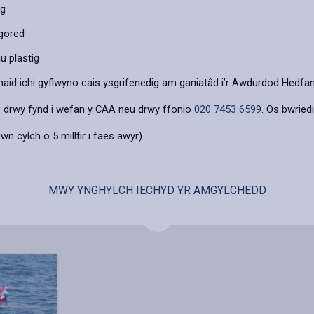
ig
agored
u plastig
aid ichi gyflwyno cais ysgrifenedig am ganiatâd i’r Awdurdod Hedfan 
ais drwy fynd i wefan y CAA neu drwy ffonio
020 7453 6599
. Os bwried
wn cylch o 5 milltir i faes awyr).
MWY YNGHYLCH IECHYD YR AMGYLCHEDD