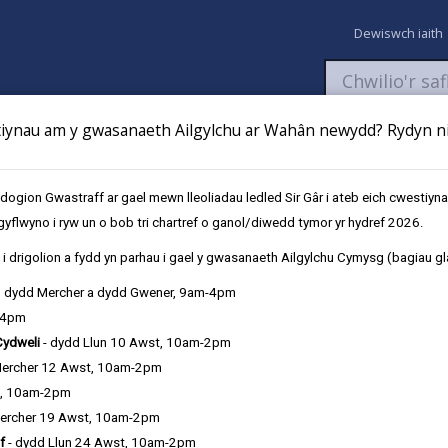
Dewiswch iaith
ynau am y gwasanaeth Ailgylchu ar Wahân newydd? Rydyn ni 
aeth
Newyddion
Fy Nghyfrifon
Talu
Cyflwyno cais
gion Gwastraff ar gael mewn lleoliadau ledled Sir Gâr i ateb eich cwestiyn
gyflwyno i ryw un o bob tri chartref o ganol/diwedd tymor yr hydref 2026.
 balwnau
i drigolion a fydd yn parhau i gael y gwasanaeth Ailgylchu Cymysg (bagiau gl
, dydd Mercher a dydd Gwener, 9am-4pm
-4pm
Cydweli
- dydd Llun 10 Awst, 10am-2pm
Mercher 12 Awst, 10am-2pm
t, 10am-2pm
ercher 19 Awst, 10am-2pm
f
- dydd Llun 24 Awst, 10am-2pm