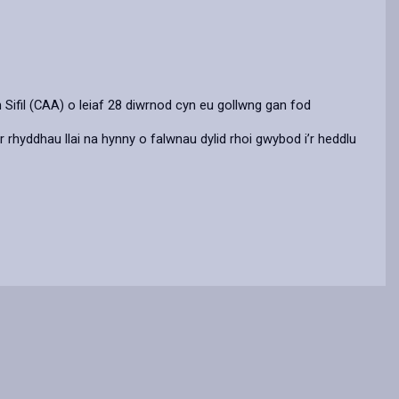
Sifil (CAA) o leiaf 28 diwrnod cyn eu gollwng gan fod
ir rhyddhau llai na hynny o falwnau dylid rhoi gwybod i’r heddlu