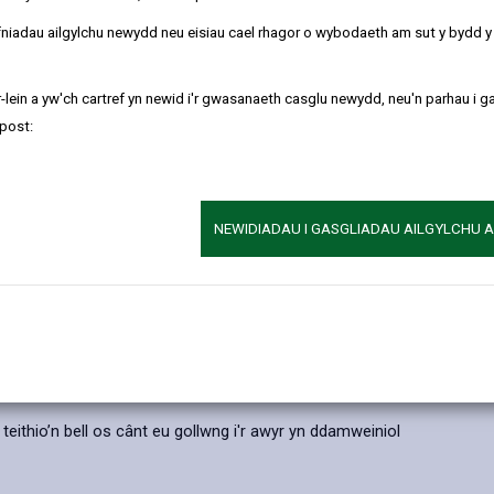
ŵ sydd wedi ei orchuddio gan bapur, ynghyd â ffynhonnell fflam agore
 eu gollwng.
refniadau ailgylchu newydd neu eisiau cael rhagor o wybodaeth am sut y bydd 
yn gallu achosi niwed difrifol a/neu beri bod bywydau'n cael eu colli 
d eraill gan beri dioddefaint a marwolaeth araf a phoenus yn y pen draw.
-lein a yw'ch cartref yn newid i'r gwasanaeth casglu newydd, neu'n parhau i g
post:
 dir y Cyngor. Yn ogystal rydym wedi gwahardd gwerthu lanternau aw
 gilydd, ac i ddefnyddio dulliau eraill o ddathlu.
NEWIDIADAU I GASGLIADAU AILGYLCHU 
n o falwnau yn berygl difrifol i fywyd gwyllt. Yn aml mae morfilod,
yr anifail yn llwgu i farwolaeth yn araf. Hefyd mae arolygon bywyd gwy
symud a bwydo.
yda'i gilydd a dylid yn hytrach gynnig gweithgareddau eraill megis to
 teithio’n bell os cânt eu gollwng i'r awyr yn ddamweiniol