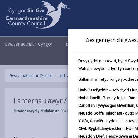
Oes gennych chi gwesti
Gwasanaethaur Cyngor
Busnes
Cyngor a Democrati
Drwy gydol mis Awst, bydd Swyddo
Wahân newydd, a fydd yn cael ei 
Gwasanaethaur Cyngor
Iechyd yr Amgylchedd
Lanternau awyr /
Gallan nhw hefyd roi gwybodaeth 
Hwb Caerfyrddin
- Bob dydd Llun
Hwb Llanelli
- Bob dydd Iau, 9am
Lanternau awyr / balwnau
Canolfan Tywysoges Gwenllian, 
Diweddarwyd y dudalen ar: 30/10/2024
Neuadd Goffa Talacharn
- dydd 
Y Gât, Sanclêr
- dydd Iau 12 Aws
Clwb Rygbi Llanybydder
- dydd M
Neuadd y Dref, Hendy-gwyn ar Da