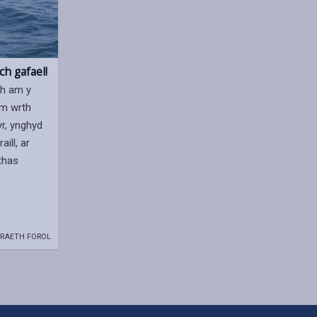
ch gafael!
h am y
m wrth
r, ynghyd
ill, ar
thas
RAETH FOROL