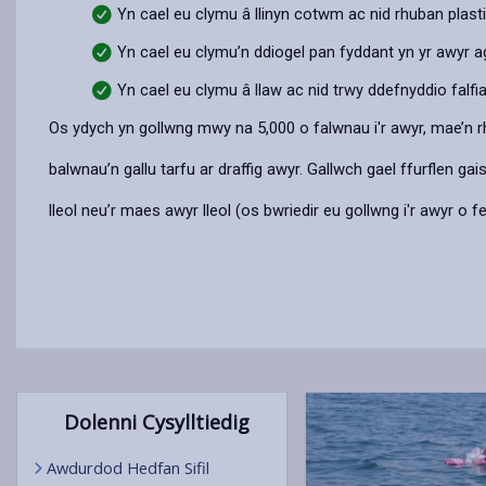
Yn cael eu clymu â llinyn cotwm ac nid rhuban plast
Yn cael eu clymu’n ddiogel pan fyddant yn yr awyr 
Yn cael eu clymu â llaw ac nid trwy ddefnyddio falfia
Os ydych yn gollwng mwy na 5,000 o falwnau i'r awyr, mae’n rh
balwnau’n gallu tarfu ar draffig awyr. Gallwch gael ffurflen g
lleol neu’r maes awyr lleol (os bwriedir eu gollwng i'r awyr o fe
Dolenni Cysylltiedig
Awdurdod Hedfan Sifil