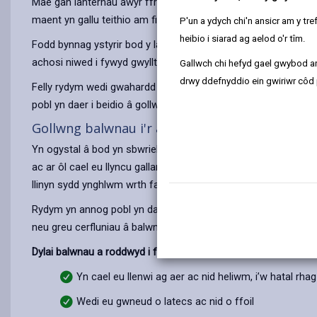
Mae gan lanternau awyr fframwaith o wifrau neu gansenni bamb
maent yn gallu teithio am filltiroedd lawer o'r man lle cawsant
P'un a ydych chi'n ansicr am y t
heibio i siarad ag aelod o'r tîm.
Fodd bynnag ystyrir bod y lanternau hyn yn berygl tân a'u bod 
achosi niwed i fywyd gwyllt, i anifeiliaid fferm ac i anifeiliai
Gallwch chi hefyd gael gwybod ar
drwy ddefnyddio ein gwiriwr côd 
Felly rydym wedi gwahardd defnyddio lanternau awyr ar holl
pobl yn daer i beidio â gollwng llu o lanternau Tsieineaidd gyda'i
Gollwng balwnau i'r awyr
Yn ogystal â bod yn sbwriel, mae balwnau a thameidiau bychai
ac ar ôl cael eu llyncu gallant dagu'r perfeddion gan beri bod 
llinyn sydd ynghlwm wrth falwnau, gan gyfyngu ar eu gallu i 
Rydym yn annog pobl yn daer i beidio â gollwng llu o falwnau g
neu greu cerfluniau â balwnau.
Dylai balwnau a roddwyd i ffwrdd mewn niferoedd mawr fod:
Yn cael eu llenwi ag aer ac nid heliwm, i’w hatal rhag
Wedi eu gwneud o latecs ac nid o ffoil