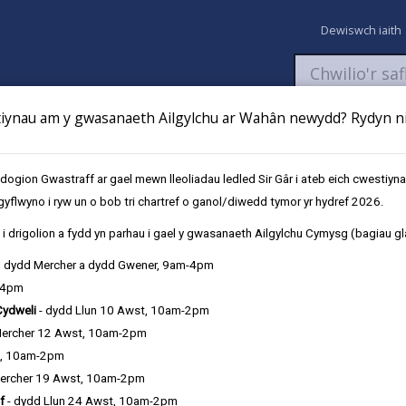
Dewiswch iaith
ynau am y gwasanaeth Ailgylchu ar Wahân newydd? Rydyn ni 
aeth
Newyddion
Fy Nghyfrifon
Talu
Cyflwyno cais
gion Gwastraff ar gael mewn lleoliadau ledled Sir Gâr i ateb eich cwestiyn
gyflwyno i ryw un o bob tri chartref o ganol/diwedd tymor yr hydref 2026.
l
i drigolion a fydd yn parhau i gael y gwasanaeth Ailgylchu Cymysg (bagiau gl
, dydd Mercher a dydd Gwener, 9am-4pm
-4pm
Cydweli
- dydd Llun 10 Awst, 10am-2pm
Mercher 12 Awst, 10am-2pm
t, 10am-2pm
ercher 19 Awst, 10am-2pm
f
- dydd Llun 24 Awst, 10am-2pm