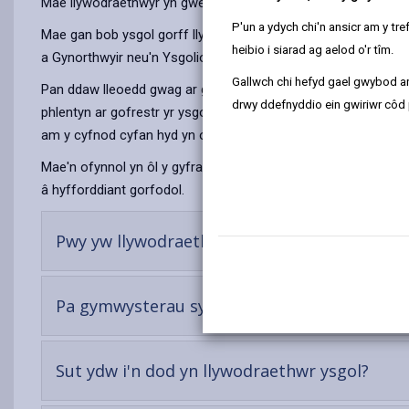
Mae llywodraethwyr yn gweithio fel tîm. Maent yn gyfrifol am
P'un a ydych chi'n ansicr am y t
Mae gan bob ysgol gorff llywodraethu sy'n cynnwys aelodau o'
heibio i siarad ag aelod o'r tîm.
a Gynorthwyir neu'n Ysgolion Gwirfoddol a Reolir) hefyd yn ca
Gallwch chi hefyd gael gwybod ar
Pan ddaw lleoedd gwag ar gyfer rhiant-lywodraethwyr, dosbert
drwy ddefnyddio ein gwiriwr côd 
phlentyn ar gofrestr yr ysgol y mae'r Corff Llywodraethu'n 
am y cyfnod cyfan hyd yn oed os nad yw eich plentyn bellach 
Mae'n ofynnol yn ôl y gyfraith i Gyrff Llywodraethu gwrdd o 
â hyfforddiant gorfodol.
-
Pwy yw llywodraethwyr ysgol?
open
content
Pa gymwysterau sydd eu hangen ar lywodra
-
Sut ydw i'n dod yn llywodraethwr ysgol?
open
cont