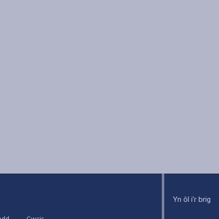
Yn ôl i'r brig
edd
Cwcis