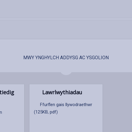
MWY YNGHYLCH ADDYSG AC YSGOLION
tiedig
Lawrlwythiadau
Ffurflen gais llywodraethwr
on
(125KB, pdf)