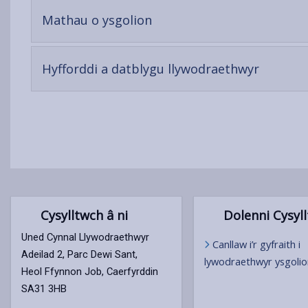
-
Mathau o ysgolion
open
content
-
Hyfforddi a datblygu llywodraethwyr
open
content
Cysylltwch â ni
Dolenni Cysyll
Uned Cynnal Llywodraethwyr
Canllaw i’r gyfraith i
Adeilad 2, Parc Dewi Sant,
lywodraethwyr ysgoli
Heol Ffynnon Job, Caerfyrddin
SA31 3HB