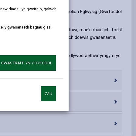
by
on
on
Linked
email
Facebook,
X
In,
y newidiadau yn gweithio, galwch
d Lleol. Mae cyrff llywodraethu Ysgolion Eglwysig (Gwirfoddol
opens
(Twitter),
opens
in
opens
in
ael y gwasanaeth bagiau glas,
el eich enwebu yn rhiant-lywodraethwr, mae'n rhaid ichi fod â
a
in
a
s ydych yn rhiant-lywodraethwr gallwch ddewis gwasanaethu
new
a
new
tab
new
tab
tab
materion penodol. Mae'n ofynnol i bob llywodraethwr ymgymryd
A GWASTRAFF YN Y DYFODOL
CAU