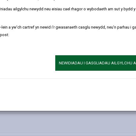
 sicrhau bod yr ysgol yn darparu addysg o ansawdd da i bob disgybl.
refniadau ailgylchu newydd neu eisiau cael rhagor o wybodaeth am sut y bydd 
r gymuned leol, rhieni, athrawon, staff a chynrychiolwyr yr Awdurdo
el eu cynrychioli gan awdurdod yr eglwys.
-lein a yw'ch cartref yn newid i'r gwasanaeth casglu newydd, neu'n parhau i g
hir gwybodaeth trwy law'r disgyblion ac er mwyn bod yn gymwys i ga
post:
gyfrifol amdani. Pedair blynedd yw cyfnod swydd llywodraethwyr ac o
yn ddisgybl yn yr ysgol honno.
leiaf unwaith y tymor, ond gallant gwrdd yn amlach er mwyn trafod 
NEWIDIADAU I GASGLIADAU AILGYLCHU 
-
ethwyr?
open
content
ent