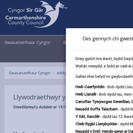
Oes gennych chi gwesti
Gwasanaethaur Cyngor
Busnes
Cyngor a Democrati
Drwy gydol mis Awst, bydd Swyddo
Wahân newydd, a fydd yn cael ei 
Gwasanaethaur Cyngor
Addysg ac Ysgolion
Llywodraethwyr ysgo
Gallan nhw hefyd roi gwybodaeth 
Hwb Caerfyrddin
- Bob dydd Llun
Hwb Llanelli
- Bob dydd Iau, 9am
Llywodraethwyr ysgol
Canolfan Tywysoges Gwenllian, 
Diweddarwyd y dudalen ar: 19/10/2024
Neuadd Goffa Talacharn
- dydd 
Y Gât, Sanclêr
- dydd Iau 12 Aws
Clwb Rygbi Llanybydder
- dydd M
Neuadd y Dref, Hendy-gwyn ar Da