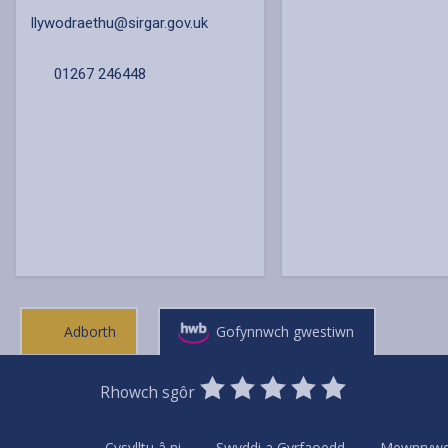
llywodraethu@sirgar.gov.uk
01267 246448
Adborth
Gofynnwch gwestiwn
0
1
2
3
4
5
Rhowch sgôr
Stars
SUBMIT
Star
Stars
Stars
Stars
Stars
RATING
Cysylltu â ni
Swyddi a Gyrfaoedd
Mewnryw