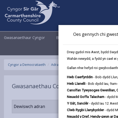
Oes gennych chi gwesti
Gwasanaethaur Cyngor
Busnes
Cyngor a Democrati
Drwy gydol mis Awst, bydd Swyddo
Wahân newydd, a fydd yn cael ei 
Cyngor a Democratiaeth
Adrannau'r Cyngor
Gwasanaethau Corff
Gallan nhw hefyd roi gwybodaeth 
Hwb Caerfyrddin
- Bob dydd Llun
Hwb Llanelli
- Bob dydd Iau, 9am
Gwasanaethau Corfforaethol
Canolfan Tywysoges Gwenllian, 
Neuadd Goffa Talacharn
- dydd 
Y Gât, Sanclêr
- dydd Iau 12 Aws
Dewiswch adran
Clwb Rygbi Llanybydder
- dydd M
Neuadd y Dref, Hendy-gwyn ar Da