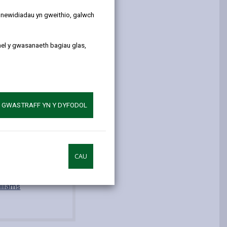
y newidiadau yn gweithio, galwch
ael y gwasanaeth bagiau glas,
A GWASTRAFF YN Y DYFODOL
CAU
Prosiectau Cyfalaf
illiams