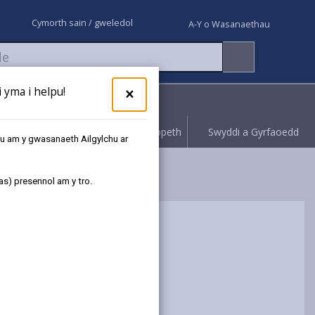
Cymorth sain / gweledol
A-Y o Wasanaethau
yma i helpu!
×
Rhoi gwybod
Hawliwch bopeth
Swyddi a Gyrfaoedd
au am y gwasanaeth Ailgylchu ar
as) presennol am y tro.