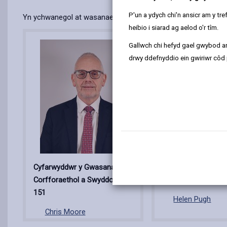
P'un a ydych chi'n ansicr am y t
Yn ychwanegol at wasanaethau corfforaethol, maent yn gyfrifol
heibio i siarad ag aelod o'r tîm.
Gallwch chi hefyd gael gwybod ar
drwy ddefnyddio ein gwiriwr côd 
Cyfarwyddwr y Gwasanaethau
Pennaeth Refeniw 
Corfforaethol a Swyddog Adran
Chydymffurfio Aria
151
Helen Pugh
Chris Moore