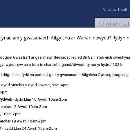
Dewiswch iaith
ynau am y gwasanaeth Ailgylchu ar Wahân newydd? Rydyn ni 
aeth
Newyddion
Fy Nghyfrifon
Talu
Cyflwyno cais
gion Gwastraff ar gael mewn lleoliadau ledled Sir Gâr i ateb eich cwestiyn
gyflwyno i ryw un o bob tri chartref o ganol/diwedd tymor yr hydref 2026.
oraethol
i drigolion a fydd yn parhau i gael y gwasanaeth Ailgylchu Cymysg (bagiau gl
, dydd Mercher a dydd Gwener, 9am-4pm
-4pm
Cydweli
- dydd Llun 10 Awst, 10am-2pm
Mercher 12 Awst, 10am-2pm
t, 10am-2pm
ercher 19 Awst, 10am-2pm
f
- dydd Llun 24 Awst, 10am-2pm