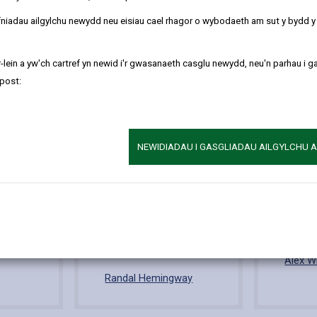
refniadau ailgylchu newydd neu eisiau cael rhagor o wybodaeth am sut y bydd 
 am gyllid, archwilio a chaffael.
-lein a yw'ch cartref yn newid i'r gwasanaeth casglu newydd, neu'n parhau i g
post:
NEWIDIADAU I GASGLIADAU AILGYLCHU 
a
Pennaeth y Gwasanaethau
Pennaeth 
nnol
Ariannol
Alex W
Randal Hemingway