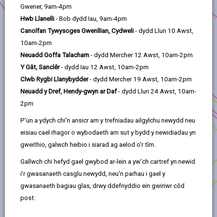
Llystyfiant
Gwener, 9am-4pm
Ymgeiswyr Prosiect:
Hwb Llanelli
- Bob dydd Iau, 9am-4pm
Canolfan Tywysoges Gwenllian, Cydweli
- dydd Llun 10 Awst,
Cymdeithas Rheilffordd Gwendraeth
10am-2pm
Neuadd Goffa Talacharn
- dydd Mercher 12 Awst, 10am-2pm
Rhaglen Angor:
Cymunedau Cynaliadwy
Y Gât, Sanclêr
- dydd Iau 12 Awst, 10am-2pm
Lleoliad:
Cydweli a Chwm Gwendraeth
Clwb Rygbi Llanybydder
- dydd Mercher 19 Awst, 10am-2pm
Neuadd y Dref, Hendy-gwyn ar Daf
- dydd Llun 24 Awst, 10am-
Nod cyffredinol Cymdeithas Rheilffordd Gwendraeth
2pm
yw gwella prif linell 9 milltir o hyd Network Rail Cwm
Gwendraeth sy'n cysylltu cymunedau Cydweli,
P'un a ydych chi'n ansicr am y trefniadau ailgylchu newydd neu
Trimsaran, Pontnewydd, Pont-iets, Pont-henri,
eisiau cael rhagor o wybodaeth am sut y bydd y newidiadau yn
Pontyberem a Chwm-mawr.
gweithio, galwch heibio i siarad ag aelod o'r tîm.
Mae'r gwelliannau'n cynnwys astudiaeth ddichonoldeb,
Gallwch chi hefyd gael gwybod ar-lein a yw'ch cartref yn newid
ffensys newydd a chlirio llystyfiant ar hyd y brif linell
i'r gwasanaeth casglu newydd, neu'n parhau i gael y
550m. Bydd clirio'r llystyfiant yn caniatáu cynnal arolwg
gwasanaeth bagiau glas, drwy ddefnyddio ein gwiriwr côd
Topograffig.
post: