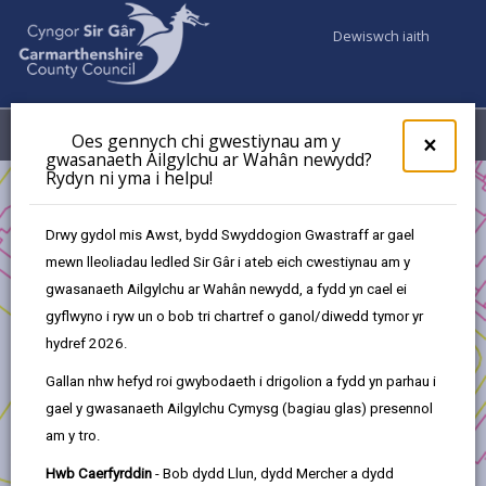
Dewiswch iaith
Fy Nghyfrifon
Dewislen
Oes gennych chi gwestiynau am y
×
gwasanaeth Ailgylchu ar Wahân newydd?
Rydyn ni yma i helpu!
Busnes
Cronfa Ffyniant Gyffredin y DU - Cronfa Cymunedau
Drwy gydol mis Awst, bydd Swyddogion Gwastraff ar gael
Cynaliadwy
mewn lleoliadau ledled Sir Gâr i ateb eich cwestiynau am y
Cronfa Ffyniant Gyffredin y DU - Prosiectau a Gymeradwywyd
gwasanaeth Ailgylchu ar Wahân newydd, a fydd yn cael ei
Cymunedau Cynaliadwy
gyflwyno i ryw un o bob tri chartref o ganol/diwedd tymor yr
Astudiaeth Ddichonoldeb a Chlirio Llystyfiant
hydref 2026.
Gallan nhw hefyd roi gwybodaeth i drigolion a fydd yn parhau i
gael y gwasanaeth Ailgylchu Cymysg (bagiau glas) presennol
am y tro.
Astudiaeth Ddichonoldeb a Chlirio
Hwb Caerfyrddin
- Bob dydd Llun, dydd Mercher a dydd