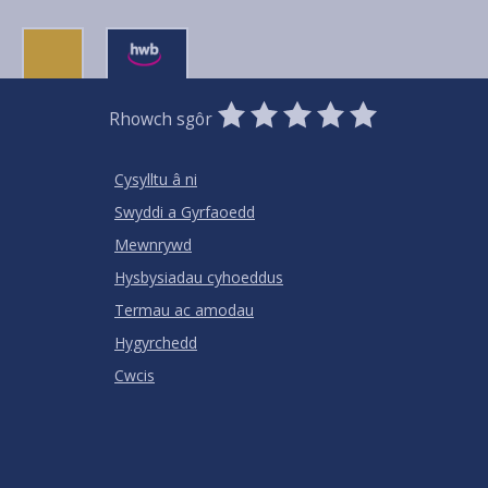
0
1
2
3
4
5
Rhowch sgôr
Stars
SUBMIT
Star
Stars
Stars
Stars
Stars
RATING
Cysylltu â ni
Swyddi a Gyrfaoedd
Mewnrywd
Hysbysiadau cyhoeddus
Termau ac amodau
Hygyrchedd
Cwcis