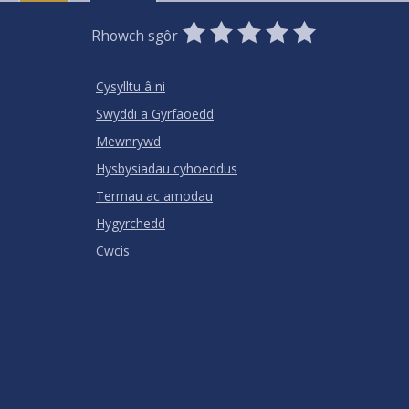
0
1
2
3
4
5
Rhowch sgôr
Stars
SUBMIT
Star
Stars
Stars
Stars
Stars
RATING
Cysylltu â ni
Swyddi a Gyrfaoedd
Mewnrywd
Hysbysiadau cyhoeddus
Termau ac amodau
Hygyrchedd
Cwcis