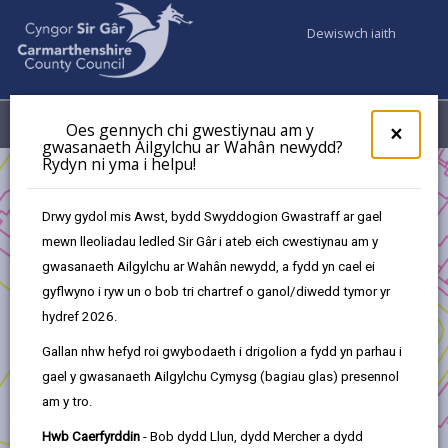
Dewiswch iaith
Fy Nghyfrifon
Dewislen
Oes gennych chi gwestiynau am y
×
gwasanaeth Ailgylchu ar Wahân newydd?
Rydyn ni yma i helpu!
Busnes
Cronfa Ffyniant Gyffredin y DU - Cronfa Cymunedau
Drwy gydol mis Awst, bydd Swyddogion Gwastraff ar gael
Cynaliadwy
mewn lleoliadau ledled Sir Gâr i ateb eich cwestiynau am y
Cronfa Ffyniant Gyffredin y DU - Prosiectau a Gymeradwywyd
gwasanaeth Ailgylchu ar Wahân newydd, a fydd yn cael ei
Cymunedau Cynaliadwy
gyflwyno i ryw un o bob tri chartref o ganol/diwedd tymor yr
Cam 1 Prosiect Hwb Cymunedol Llwynhendy
hydref 2026.
Gallan nhw hefyd roi gwybodaeth i drigolion a fydd yn parhau i
gael y gwasanaeth Ailgylchu Cymysg (bagiau glas) presennol
am y tro.
Cam 1 Prosiect Hwb Cymunedol
Hwb Caerfyrddin
- Bob dydd Llun, dydd Mercher a dydd