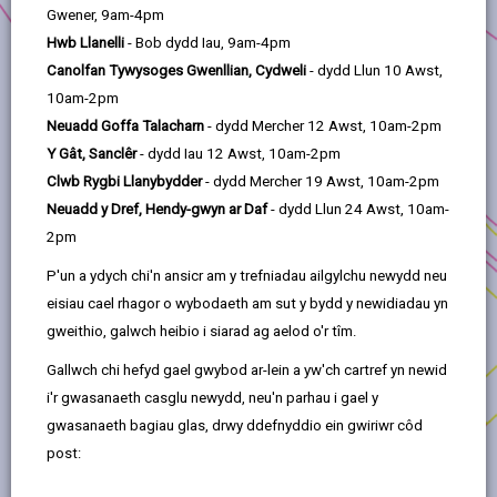
Llwynhendy
Gwener, 9am-4pm
Mewn ymateb i ymgynghori helaeth ac astudiaeth
Hwb Llanelli
- Bob dydd Iau, 9am-4pm
ddichonoldeb, mae man chwarae newydd yn cael
Canolfan Tywysoges Gwenllian, Cydweli
- dydd Llun 10 Awst,
ei ddatblygu ar y gofod hamdden sy'n amgylchynu
10am-2pm
llyfrgell Llwynhendy. Bydd gwahanol eitemau
Neuadd Goffa Talacharn
- dydd Mercher 12 Awst, 10am-2pm
chwarae yn cael eu gosod, llwybrau troed yn cael
Y Gât, Sanclêr
- dydd Iau 12 Awst, 10am-2pm
eu creu, a gwaith tirlunio cyffredinol yn cael ei
Clwb Rygbi Llanybydder
- dydd Mercher 19 Awst, 10am-2pm
wneud yn yr ardal.
Neuadd y Dref, Hendy-gwyn ar Daf
- dydd Llun 24 Awst, 10am-
2pm
Mae'r prosiect wedi cael llawer o gefnogaeth gan
y gymuned a gwirfoddolodd pobl ifanc i blannu
P'un a ydych chi'n ansicr am y trefniadau ailgylchu newydd neu
dros 100 o goed.
eisiau cael rhagor o wybodaeth am sut y bydd y newidiadau yn
gweithio, galwch heibio i siarad ag aelod o'r tîm.
I ddarganfod mwy, ewch i'r
tudalen we
.
Gallwch chi hefyd gael gwybod ar-lein a yw'ch cartref yn newid
i'r gwasanaeth casglu newydd, neu'n parhau i gael y
gwasanaeth bagiau glas, drwy ddefnyddio ein gwiriwr côd
post: