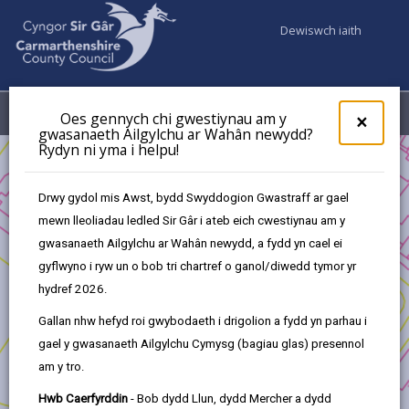
Dewiswch iaith
Fy Nghyfrifon
Dewislen
Oes gennych chi gwestiynau am y
×
gwasanaeth Ailgylchu ar Wahân newydd?
Rydyn ni yma i helpu!
Busnes
Cronfa Ffyniant Gyffredin y DU - Cronfa Cymunedau
Drwy gydol mis Awst, bydd Swyddogion Gwastraff ar gael
Cynaliadwy
mewn lleoliadau ledled Sir Gâr i ateb eich cwestiynau am y
Cronfa Ffyniant Gyffredin y DU - Prosiectau a Gymeradwywyd
gwasanaeth Ailgylchu ar Wahân newydd, a fydd yn cael ei
Cymunedau Cynaliadwy
gyflwyno i ryw un o bob tri chartref o ganol/diwedd tymor yr
Cyfleuster chwaraeon sy'n addas i bob tywydd
hydref 2026.
Gallan nhw hefyd roi gwybodaeth i drigolion a fydd yn parhau i
gael y gwasanaeth Ailgylchu Cymysg (bagiau glas) presennol
am y tro.
Cyfleuster chwaraeon newydd sy'n
Hwb Caerfyrddin
- Bob dydd Llun, dydd Mercher a dydd