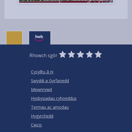
0
1
2
3
4
5
Rhowch sgôr
Stars
SUBMIT
Star
Stars
Stars
Stars
Stars
RATING
Cysylltu â ni
Swyddi a Gyrfaoedd
Mewnrywd
Hysbysiadau cyhoeddus
Termau ac amodau
Hygyrchedd
Cwcis