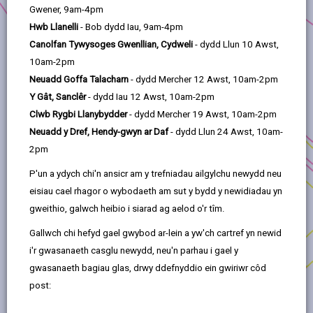
addas i bob tywydd
Gwener, 9am-4pm
Roedd Clwb Rygbi Llanymddyfri, un o dimau hynaf
Hwb Llanelli
- Bob dydd Iau, 9am-4pm
Cymru, angen gwelliannau sylweddol i'w
Canolfan Tywysoges Gwenllian, Cydweli
- dydd Llun 10 Awst,
gyfleusterau chwaraeon yng ngogledd Sir
10am-2pm
Gaerfyrddin.
Neuadd Goffa Talacharn
- dydd Mercher 12 Awst, 10am-2pm
Y Gât, Sanclêr
- dydd Iau 12 Awst, 10am-2pm
Mae'r Clwb Rygbi Llanymddyfri a phartneriaid wedi
Clwb Rygbi Llanybydder
- dydd Mercher 19 Awst, 10am-2pm
gwella'r cae chwaraeon gan ei baratoi ar gyfer
Neuadd y Dref, Hendy-gwyn ar Daf
- dydd Llun 24 Awst, 10am-
pob tywydd, gyda goleuadau LED newydd, a gwell
2pm
cyfleusterau i wylwyr a chae 3G newydd sbon.
Cefnogodd y cyllid y gwaith o ailddatblygu'r
P'un a ydych chi'n ansicr am y trefniadau ailgylchu newydd neu
cyfleuster hwn, sy'n cael ei ddefnyddio gan yr holl
eisiau cael rhagor o wybodaeth am sut y bydd y newidiadau yn
glybiau chwaraeon yn yr ardal, ysgolion lleol a
gweithio, galwch heibio i siarad ag aelod o'r tîm.
sefydliadau gwirfoddoli gan ei wneud yn addas ar
Gallwch chi hefyd gael gwybod ar-lein a yw'ch cartref yn newid
gyfer y dyfodol.
i'r gwasanaeth casglu newydd, neu'n parhau i gael y
Ers i'r cyfleusterau newydd gael eu cwblhau, mae
gwasanaeth bagiau glas, drwy ddefnyddio ein gwiriwr côd
llawer mwy o bobl wedi eu defnyddio sydd wedi
post:
sicrhau budd gwirioneddol i’r gymuned.