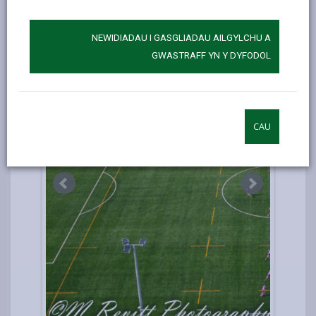
I ddarganfod mwy, ewch i'r tudalen we
Clwb Rygbi
Llanymddyfri.
NEWIDIADAU I GASGLIADAU AILGYLCHU A
GWASTRAFF YN Y DYFODOL
CAU