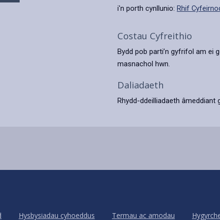
i'n porth cynllunio:
Rhif Cyfeirno
Costau Cyfreithio
Bydd pob parti’n gyfrifol am ei g
masnachol hwn.
Daliadaeth
Rhydd-ddeilliadaeth âmeddiant 
d
Hysbysiadau cyhoeddus
Termau ac amodau
Hygyrch