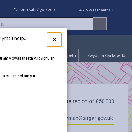
Cymorth sain / gweledol
A-Y o Wasanaethau
yma i helpu!
×
Rhoi gwybod
Hawliwch bopeth
Swyddi a Gyrfaoedd
au am y gwasanaeth Ailgylchu ar
as) presennol am y tro.
Offers in the region of £50,000
67 246252
hmarienewman@sirgar.gov.uk