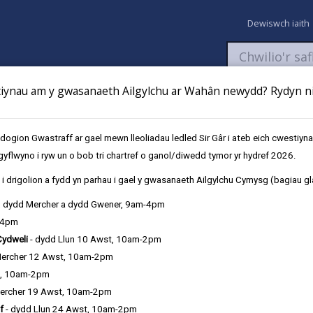
Dewiswch iaith
ynau am y gwasanaeth Ailgylchu ar Wahân newydd? Rydyn ni 
aeth
Newyddion
Fy Nghyfrifon
Talu
Cyflwyno cais
gion Gwastraff ar gael mewn lleoliadau ledled Sir Gâr i ateb eich cwestiyn
gyflwyno i ryw un o bob tri chartref o ganol/diwedd tymor yr hydref 2026.
i drigolion a fydd yn parhau i gael y gwasanaeth Ailgylchu Cymysg (bagiau gl
, dydd Mercher a dydd Gwener, 9am-4pm
-4pm
adowen
Cydweli
- dydd Llun 10 Awst, 10am-2pm
Mercher 12 Awst, 10am-2pm
t, 10am-2pm
012
ercher 19 Awst, 10am-2pm
f
- dydd Llun 24 Awst, 10am-2pm