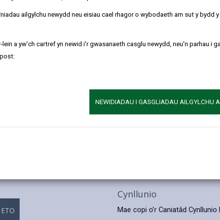
Manylion Allweddol
refniadau ailgylchu newydd neu eisiau cael rhagor o wybodaeth am sut y bydd 
Cyfle am Ddatblygiad Preswy
Arwynebedd y safle tur 0.5 
-lein a yw'ch cartref yn newid i'r gwasanaeth casglu newydd, neu'n parhau i g
post:
Lleoliad yn y Pentref
Gwahoddir cynigion oddeutu
Mae’r safle ym mhentref Ystradw
NEWIDIADAU I GASGLIADAU AILGYLCHU 
gymunedol a nifer o diroedd ha
fod yn agos i Barc Natur Ynys 
Mae Ystradowen yn bentref bac
Sir Gaerfyrddin. Sai far ffin or
Brycheiniog, 3 milltir I’r gogl
Du.
Cynllunio
Mae copi o’r Caniatâd Cynllunio 
 ETO