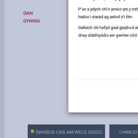
P'un a ydych chi'n ansicr am y t
DAN
heibio i siarad ag aelod o'r tîm.
GYNNIG
Gallwch chi hefyd gael gwybod ar
drwy ddefnyddio ein gwiriwr côd 
GWNEUD CAIS AM WELD EIDDO
CHWILIO