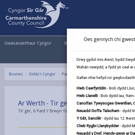
Oes gennych chi gwesti
Gwasanaethaur Cyngor
Busnes
Cyngor a Democrati
Drwy gydol mis Awst, bydd Swyddo
Wahân newydd, a fydd yn cael ei 
Busnes
Eiddo'r Cyngor
Pantybrwyn Ystradowen
Gallan nhw hefyd roi gwybodaeth 
Hwb Caerfyrddin
- Bob dydd Llun
Hwb Llanelli
- Bob dydd Iau, 9am
Ar Werth - Tir ger 6 Pant Y Brwyn Ystr
Canolfan Tywysoges Gwenllian, 
Tir ger, 6 Pant Y Brwyn Ystradowen SA9 2YF.
Neuadd Goffa Talacharn
- dydd 
Y Gât, Sanclêr
- dydd Iau 12 Aws
Clwb Rygbi Llanybydder
- dydd M
Neuadd y Dref, Hendy-gwyn ar Da