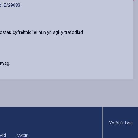
d: E/29083
ostau cyfreithiol ei hun yn sgil y trafodiad
gwag.
Yn ôl i'r brig
edd
Cwcis