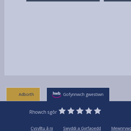
Adborth
Gofynnwch gwestiwn
0
1
2
3
4
5
Rhowch sgôr
Stars
SUBMIT
Star
Stars
Stars
Stars
Stars
RATING
Cysylltu â ni
Swyddi a Gyrfaoedd
Mewnryw