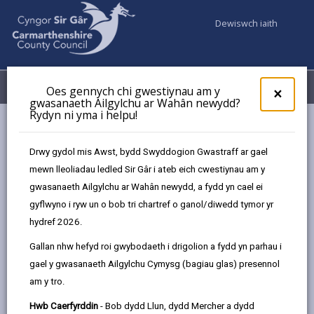
Dewiswch iaith
Fy Nghyfrifon
Dewislen
Oes gennych chi gwestiynau am y
×
gwasanaeth Ailgylchu ar Wahân newydd?
Rydyn ni yma i helpu!
Gwasanaethaur Cyngor
Priffyrdd, Teithio a Pharcio
Pont pwyso cyhoeddus
Drwy gydol mis Awst, bydd Swyddogion Gwastraff ar gael
mewn lleoliadau ledled Sir Gâr i ateb eich cwestiynau am y
gwasanaeth Ailgylchu ar Wahân newydd, a fydd yn cael ei
Pont pwyso cyhoeddus
gyflwyno i ryw un o bob tri chartref o ganol/diwedd tymor yr
hydref 2026.
Diweddarwyd y dudalen ar: 23/10/2024
Gallan nhw hefyd roi gwybodaeth i drigolion a fydd yn parhau i
share
share
share
share
gael y gwasanaeth Ailgylchu Cymysg (bagiau glas) presennol
this
this
this
this
am y tro.
page
page
page
on
by
on
on
Linked
Hwb Caerfyrddin
- Bob dydd Llun, dydd Mercher a dydd
Dod o hyd i'ch pont bwyso agosaf os oes angen i chi