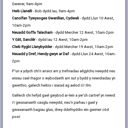
email
Facebook,
X
In,
Gwener, 9am-4pm
bwyso eich fan, lori, trelar, tractor neu gerbyd arall.
opens
(Twitter),
opens
Hwb Llanelli
- Bob dydd Iau, 9am-4pm
Nid ydym yn gyfrifol am y pontydd pwyso canlynol,
in
opens
in
Canolfan Tywysoges Gwenllian, Cydweli
- dydd Llun 10 Awst,
maent yn cael eu gweithredu gan fusnesau preifat.
a
in
a
10am-2pm
Dylech gysylltu â'r gweithredwr pont pwyso cyn mynd i
new
a
new
Neuadd Goffa Talacharn
- dydd Mercher 12 Awst, 10am-2pm
wirio faint mae'n costi i'w ddefnyddio. Dylech hefyd
tab
new
tab
Y Gât, Sanclêr
- dydd Iau 12 Awst, 10am-2pm
ddweud wrth y gweithredwr os oes gennych gerbyd
tab
Clwb Rygbi Llanybydder
- dydd Mercher 19 Awst, 10am-2pm
mawr iawn, er mwyn sicrhau ei fod yn ffitio ar y bont
Neuadd y Dref, Hendy-gwyn ar Daf
- dydd Llun 24 Awst, 10am-
bwyso.
2pm
P'un a ydych chi'n ansicr am y trefniadau ailgylchu newydd neu
Dewiswch weithredwr
eisiau cael rhagor o wybodaeth am sut y bydd y newidiadau yn
gweithio, galwch heibio i siarad ag aelod o'r tîm.
Gallwch chi hefyd gael gwybod ar-lein a yw'ch cartref yn newid
i'r gwasanaeth casglu newydd, neu'n parhau i gael y
gwasanaeth bagiau glas, drwy ddefnyddio ein gwiriwr côd
post: