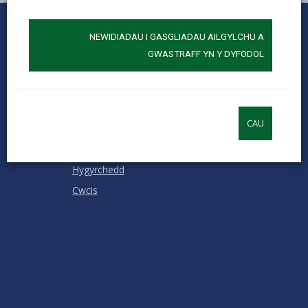
0
1
2
3
4
5
Rhowch sgôr
Stars
SUBMIT
Star
Stars
Stars
Stars
Stars
NEWIDIADAU I GASGLIADAU AILGYLCHU A
RATING
GWASTRAFF YN Y DYFODOL
Cysylltu â ni
Swyddi a Gyrfaoedd
Mewnrywd
CAU
Hysbysiadau cyhoeddus
Termau ac amodau
Hygyrchedd
Cwcis