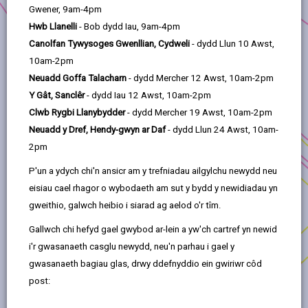
Gwasanaethau Cam-drin Domestig Caerfyrddin
Gwener, 9am-4pm
Cyf
Hwb Llanelli
- Bob dydd Iau, 9am-4pm
Canolfan Tywysoges Gwenllian, Cydweli
- dydd Llun 10 Awst,
Y Rhaglen Angor:
Cymunedau Cynaliadwy 2
10am-2pm
Lleoliad:
Caerfyrddin
Neuadd Goffa Talacharn
- dydd Mercher 12 Awst, 10am-2pm
Y Gât, Sanclêr
- dydd Iau 12 Awst, 10am-2pm
Bydd cyllid yn cefnogi'r gwaith o adnewyddu safle
Clwb Rygbi Llanybydder
- dydd Mercher 19 Awst, 10am-2pm
newydd islaw'r gwasanaeth presennol, gan
Neuadd y Dref, Hendy-gwyn ar Daf
- dydd Llun 24 Awst, 10am-
ganiatáu cynnydd yn nifer y staff a'r defnyddwyr.
2pm
Bydd y cyfleusterau'n cael eu gwella i sicrhau eu
bod yn effeithlon o ran ynni ac yn gynnes a
P'un a ydych chi'n ansicr am y trefniadau ailgylchu newydd neu
chroesawgar i bawb.
eisiau cael rhagor o wybodaeth am sut y bydd y newidiadau yn
gweithio, galwch heibio i siarad ag aelod o'r tîm.
Gallwch chi hefyd gael gwybod ar-lein a yw'ch cartref yn newid
i'r gwasanaeth casglu newydd, neu'n parhau i gael y
gwasanaeth bagiau glas, drwy ddefnyddio ein gwiriwr côd
post: