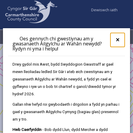
Dewiswch iaith
Fy Nghyfrifon
Dewislen
Oes gennych chi gwestiynau am y
×
gwasanaeth Ailgylchu ar Wahân newydd?
Rydyn ni yma i helpu!
Busnes
Cronfa Ffyniant Gyffredin y DU - Cronfa Cymunedau
Drwy gydol mis Awst, bydd Swyddogion Gwastraff ar gael
Cynaliadwy
mewn lleoliadau ledled Sir Gâr i ateb eich cwestiynau am y
Adnewyddu safle newydd
gwasanaeth Ailgylchu ar Wahân newydd, a fydd yn cael ei
gyflwyno i ryw un o bob tri chartref o ganol/diwedd tymor yr
hydref 2026.
Gallan nhw hefyd roi gwybodaeth i drigolion a fydd yn parhau i
Adnewyddu safle newydd
gael y gwasanaeth Ailgylchu Cymysg (bagiau glas) presennol
am y tro.
Ymgeiswyr y Prosiect:
Hwb Caerfyrddin
- Bob dydd Llun, dydd Mercher a dydd