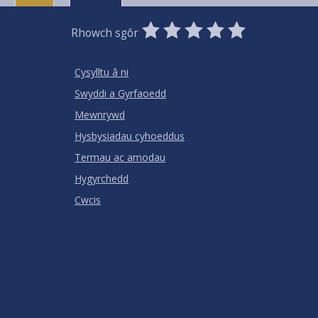
0
1
2
3
4
5
Rhowch sgôr
Stars
SUBMIT
Star
Stars
Stars
Stars
Stars
RATING
Cysylltu â ni
Swyddi a Gyrfaoedd
Mewnrywd
Hysbysiadau cyhoeddus
Termau ac amodau
Hygyrchedd
Cwcis