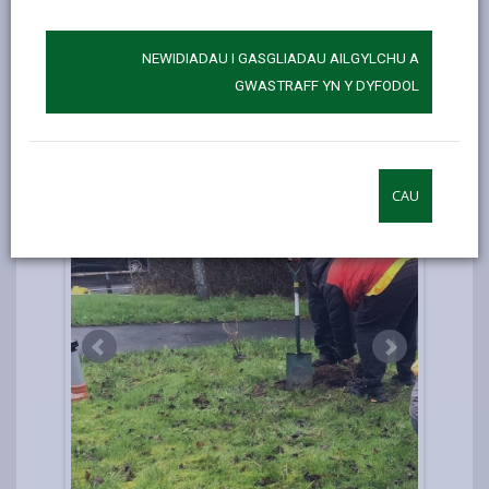
cymunedol.
Crëwyd cyfanswm o 2,150m² o fannau gwyrdd
NEWIDIADAU I GASGLIADAU AILGYLCHU A
gan wella llesiant corfforol a meddyliol y
GWASTRAFF YN Y DYFODOL
gymuned.
CAU