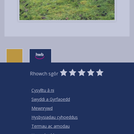
0
1
2
3
4
5
Rhowch sgôr
Stars
SUBMIT
Star
Stars
Stars
Stars
Stars
RATING
Cysylltu â ni
Swyddi a Gyrfaoedd
Mewnrywd
Hysbysiadau cyhoeddus
Termau ac amodau