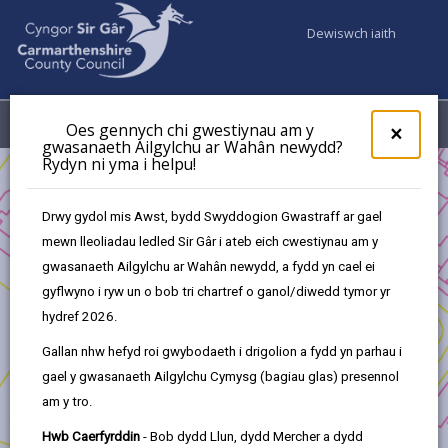
Dewiswch iaith
Fy Nghyfrifon
Dewislen
Oes gennych chi gwestiynau am y
×
gwasanaeth Ailgylchu ar Wahân newydd?
Rydyn ni yma i helpu!
Busnes
Cronfa Ffyniant Gyffredin y DU - Cronfa Cymunedau
Drwy gydol mis Awst, bydd Swyddogion Gwastraff ar gael
Cynaliadwy
mewn lleoliadau ledled Sir Gâr i ateb eich cwestiynau am y
Cronfa Ffyniant Gyffredin y DU - Prosiectau a Gymeradwywyd
gwasanaeth Ailgylchu ar Wahân newydd, a fydd yn cael ei
Cymunedau Cynaliadwy
gyflwyno i ryw un o bob tri chartref o ganol/diwedd tymor yr
Gwyrddio’r Tir
hydref 2026.
Gallan nhw hefyd roi gwybodaeth i drigolion a fydd yn parhau i
gael y gwasanaeth Ailgylchu Cymysg (bagiau glas) presennol
am y tro.
Gwyrddio’r Tir
Hwb Caerfyrddin
- Bob dydd Llun, dydd Mercher a dydd