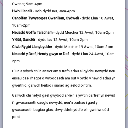
Gwener, 9am-4pm
Ymgeiswyr Prosiect:
Hwb Llanelli
- Bob dydd Iau, 9am-4pm
Gardd Fotaneg Genedlaethol Cymru
Canolfan Tywysoges Gwenllian, Cydweli
- dydd Llun 10 Awst,
10am-2pm
Rhaglen Angor:
Cymunedau Cynaliadwy
Neuadd Goffa Talacharn
- dydd Mercher 12 Awst, 10am-2pm
Lleoliad:
Sir Gaerfyrddin
Y Gât, Sanclêr
- dydd Iau 12 Awst, 10am-2pm
Clwb Rygbi Llanybydder
- dydd Mercher 19 Awst, 10am-2pm
Mae'r prosiect hwn wedi gweithio ochr yn ochr ag
Neuadd y Dref, Hendy-gwyn ar Daf
- dydd Llun 24 Awst, 10am-
adran ystadau Bwrdd Iechyd Prifysgol Hywel Dda i
2pm
ddatblygu lleoedd nad ydyn nhw’n cael eu
defnyddio digon fel canolbwynt ar gyfer
P'un a ydych chi'n ansicr am y trefniadau ailgylchu newydd neu
prosiectau seilwaith gwyrdd sy’n cael eu datblygu
eisiau cael rhagor o wybodaeth am sut y bydd y newidiadau yn
y cyd â'r gymuned.
gweithio, galwch heibio i siarad ag aelod o'r tîm.
Mae partneriaid cymunedol a gwirfoddolwyr wedi
Gallwch chi hefyd gael gwybod ar-lein a yw'ch cartref yn newid
datblygu eu sgiliau garddwriaethol ar bortffolio o
i'r gwasanaeth casglu newydd, neu'n parhau i gael y
safleoedd i greu mosäig integredig o fannau
gwasanaeth bagiau glas, drwy ddefnyddio ein gwiriwr côd
gwyrdd, sy'n adlewyrchu anghenion iechyd a
post:
llesiant grwpiau cleifion, staff a phartneriaid