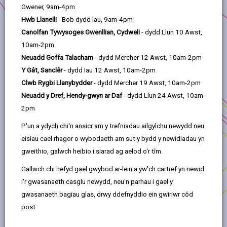
Gwener, 9am-4pm
Mae'r prosiect wedi ariannu recriwtio cydlynydd
Hwb Llanelli
- Bob dydd Iau, 9am-4pm
gwirfoddol sydd wedi recriwtio a hyfforddi
50 o
Canolfan Tywysoges Gwenllian, Cydweli
- dydd Llun 10 Awst,
wirfoddolwyr
newydd at y sefydliad John Burns
10am-2pm
yng Nghydweli. Mae hyn wedi galluogi'r elusen i
Neuadd Goffa Talacharn
- dydd Mercher 12 Awst, 10am-2pm
barhau i ddarparu gweithgareddau i'r rhai sydd ag
Y Gât, Sanclêr
- dydd Iau 12 Awst, 10am-2pm
anghenion corfforol, meddyliol ac emosiynol
Clwb Rygbi Llanybydder
- dydd Mercher 19 Awst, 10am-2pm
ychwanegol.
Neuadd y Dref, Hendy-gwyn ar Daf
- dydd Llun 24 Awst, 10am-
I ddarganfod mwy, ewch i'r tudalen we
2pm
Sefydliad John Burns
P'un a ydych chi'n ansicr am y trefniadau ailgylchu newydd neu
eisiau cael rhagor o wybodaeth am sut y bydd y newidiadau yn
gweithio, galwch heibio i siarad ag aelod o'r tîm.
Gallwch chi hefyd gael gwybod ar-lein a yw'ch cartref yn newid
i'r gwasanaeth casglu newydd, neu'n parhau i gael y
gwasanaeth bagiau glas, drwy ddefnyddio ein gwiriwr côd
post: