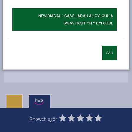
NEWIDIADAU I GASGLIADAU AILGYLCHU A
GWASTRAFF YN Y DYFODOL
CAU
0
1
2
3
4
5
Rhowch sgôr
Stars
SUBMIT
Star
Stars
Stars
Stars
Stars
RATING