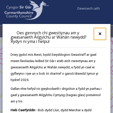
Dewiswch iaith
Fy Nghyfrifon
Dewislen
Oes gennych chi gwestiynau am y
×
gwasanaeth Ailgylchu ar Wahân newydd?
Rydyn ni yma i helpu!
Busnes
Cronfa Ffyniant Gyffredin y DU - Cronfa Cymunedau
Drwy gydol mis Awst, bydd Swyddogion Gwastraff ar gael
Cynaliadwy
mewn lleoliadau ledled Sir Gâr i ateb eich cwestiynau am y
Cronfa Ffyniant Gyffredin y DU - Prosiectau a Gymeradwywyd
gwasanaeth Ailgylchu ar Wahân newydd, a fydd yn cael ei
Cymunedau Cynaliadwy
gyflwyno i ryw un o bob tri chartref o ganol/diwedd tymor yr
Ymgysylltu
hydref 2026.
Gallan nhw hefyd roi gwybodaeth i drigolion a fydd yn parhau i
gael y gwasanaeth Ailgylchu Cymysg (bagiau glas) presennol
am y tro.
Ymgysylltu
Hwb Caerfyrddin
- Bob dydd Llun, dydd Mercher a dydd