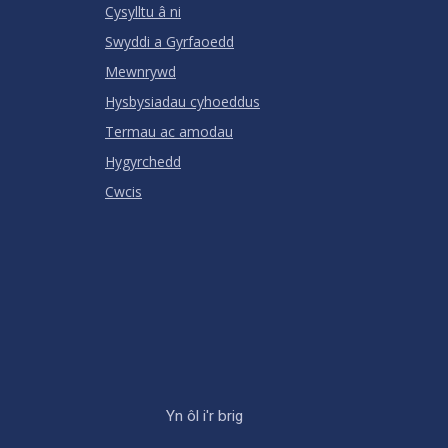
Cysylltu â ni
Swyddi a Gyrfaoedd
Mewnrywd
Hysbysiadau cyhoeddus
Termau ac amodau
Hygyrchedd
Cwcis
Yn ôl i'r brig