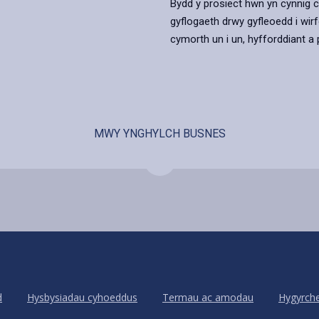
Bydd y prosiect hwn yn cynnig cy
gyflogaeth drwy gyfleoedd i wirf
cymorth un i un, hyfforddiant a 
MWY YNGHYLCH BUSNES
d
Hysbysiadau cyhoeddus
Termau ac amodau
Hygyrch