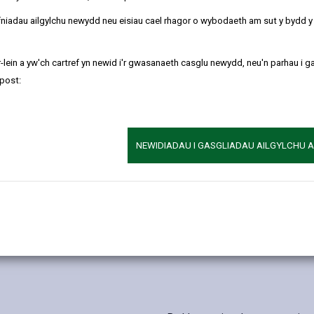
refniadau ailgylchu newydd neu eisiau cael rhagor o wybodaeth am sut y bydd 
-lein a yw'ch cartref yn newid i'r gwasanaeth casglu newydd, neu'n parhau i g
post:
NEWIDIADAU I GASGLIADAU AILGYLCHU 