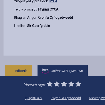
Ymgeisydd y prosiect:
CYCA
Teitl y prosiect:
Ffynnu CYCA
Rhaglen Angor:
Cronfa Cyflogadwyedd
Lleoliad:
Sir Gaerfyrddin
Adborth
Gofynnwch gwestiwn
0
1
2
3
4
5
Rhowch sgôr
Stars
SUBMIT
Star
Stars
Stars
Stars
Stars
RATING
Cysylltu â ni
Swyddi a Gyrfaoedd
Mewnryw