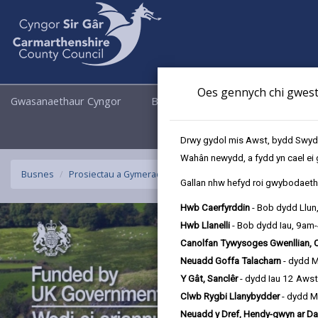
Oes gennych chi gwesti
Gwasanaethaur Cyngor
Busnes
Cyngor a Democrati
Drwy gydol mis Awst, bydd Swyddo
Wahân newydd, a fydd yn cael ei 
Busnes
Prosiectau a Gymeradwywyd Cronfa Ffyniant Gyffredin y D
Gallan nhw hefyd roi gwybodaeth 
Hwb Caerfyrddin
- Bob dydd Llun
Hwb Llanelli
- Bob dydd Iau, 9am
Canolfan Tywysoges Gwenllian, 
Neuadd Goffa Talacharn
- dydd 
Y Gât, Sanclêr
- dydd Iau 12 Aws
Clwb Rygbi Llanybydder
- dydd M
Neuadd y Dref, Hendy-gwyn ar Da