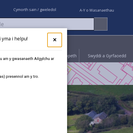
Cymorth sain / gweledol
A-Y o Wasanaethau
yma i helpu!
×
Rhoi gwybod
Hawliwch bopeth
Swyddi a Gyrfaoedd
au am y gwasanaeth Ailgylchu ar
as) presennol am y tro.