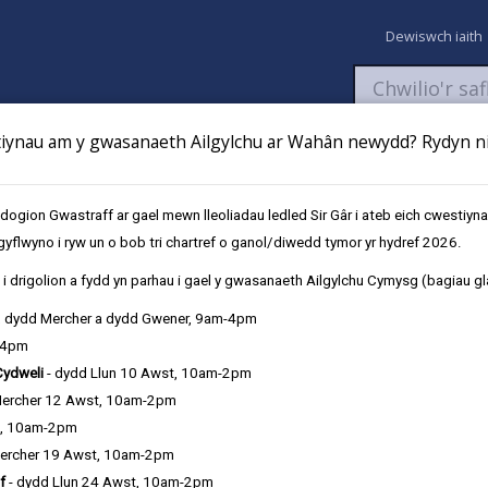
Dewiswch iaith
ynau am y gwasanaeth Ailgylchu ar Wahân newydd? Rydyn ni 
aeth
Newyddion
Fy Nghyfrifon
Talu
Cyflwyno cais
gion Gwastraff ar gael mewn lleoliadau ledled Sir Gâr i ateb eich cwestiyn
gyflwyno i ryw un o bob tri chartref o ganol/diwedd tymor yr hydref 2026.
eyrnas Unedig - Cronfa Cyflogadwyedd
Ffynnu CYCA
i drigolion a fydd yn parhau i gael y gwasanaeth Ailgylchu Cymysg (bagiau gl
, dydd Mercher a dydd Gwener, 9am-4pm
-4pm
Cydweli
- dydd Llun 10 Awst, 10am-2pm
Mercher 12 Awst, 10am-2pm
t, 10am-2pm
ercher 19 Awst, 10am-2pm
f
- dydd Llun 24 Awst, 10am-2pm