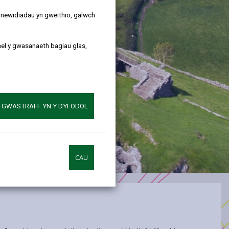
y newidiadau yn gweithio, galwch
ael y gwasanaeth bagiau glas,
A GWASTRAFF YN Y DYFODOL
CAU