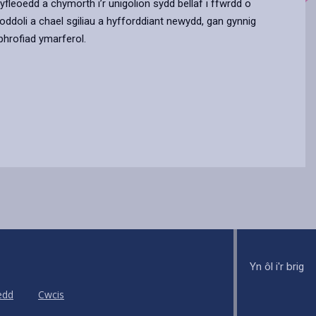
fleoedd a chymorth i’r unigolion sydd bellaf i ffwrdd o
oddoli a chael sgiliau a hyfforddiant newydd, gan gynnig
phrofiad ymarferol.
Yn ôl i'r brig
edd
Cwcis