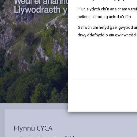
P'un a ydych chi'n ansicr am y t
heibio i siarad ag aelod o'r tîm.
Gallwch chi hefyd gael gwybod ar
drwy ddefnyddio ein gwiriwr côd 
Ffynnu CYCA