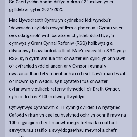
Sir Caerfyrddin bontio diffyg o dros £22 miliwn yn ei
gyllideb ar gyfer 2024/2025.
Mae Llywodraeth Cymru yn cydnabod iddi wynebu'r
"dewisiadau cyllideb mwyaf llym a phoenus i Gymru yn yr
oes ddatganoli" wrth baratoi ei chyllideb ddrafft, sy'n
cynnwys y Grant Cynnal Refeniw (RSG) hollbwysig a
ddyrannwyd i awdurdodau lleol. Mae'r cynnydd o 3.3% yn yr
RSG, sy'n cyfrif am tua thri chwarter ein cyllid, yn brin iawn
o'r cyfraniad sydd ei angen ar y Cyngor i gynnal y
gwasanaethau fel y maent ar hyn o bryd. Daw'r rhan fwyaf
o'r incwm sy'n weddill, sy'n cyfateb i tua chwarter
cyfanswm y gyllideb refeniw flynyddol, o'r Dreth Gyngor,
sy'n codi dros £100 miliwn y flwyddyn.
Cyflwynwyd cyfanswm o 11 cynnig cyllideb i'w hystyried.
Cafodd y rhain yn cael eu hystyried ochr yn ochr â mwy na
100 o gynigion rheoli manwl, megis trefniadau caffael,
strwythurau staffio a swyddogaethau mewnol a chefn