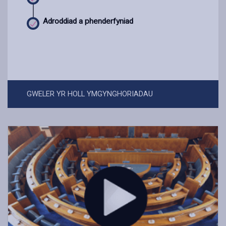
Adroddiad a phenderfyniad
GWELER YR HOLL YMGYNGHORIADAU