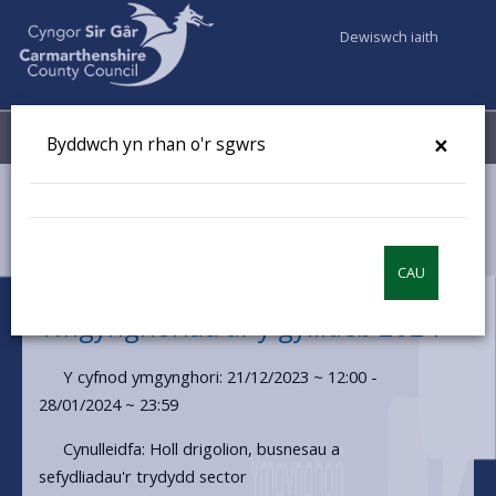
Dewiswch iaith
Fy Nghyfrifon
Dewislen
×
Byddwch yn rhan o'r sgwrs
Cyngor a Democratiaeth
Dweud eich dweud
Ymgynghoriad ar y gyllideb 2024 Gyllideb
CAU
Ymgynghoriad ar y gyllideb 2024
Y cyfnod ymgynghori: 21/12/2023 ~ 12:00 -
28/01/2024 ~ 23:59
Cynulleidfa: Holl drigolion, busnesau a
sefydliadau'r trydydd sector