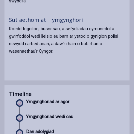
swyddfa.
Sut aethom ati i ymgynghori
Roedd trigolion, busnesau, a sefydliadau cymunedol a
gwirfoddol wedi
l
leisio eu barn ar ystod o gynigion polisi
newydd i arbed arian, a daw'r rhain o bob rhan o
wasanaethau'r Cyngor.
Timeline
Ymgynghoriad ar agor
Ymgynghoriad wedi cau
Dan adolygiad