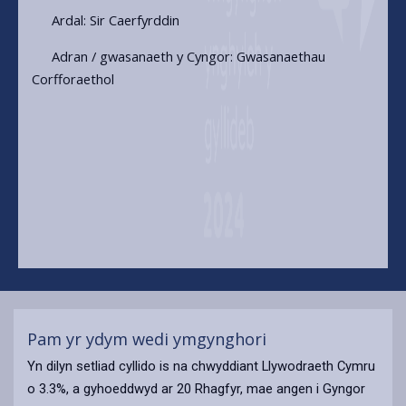
Ardal: Sir Caerfyrddin
Adran / gwasanaeth y Cyngor: Gwasanaethau
Corfforaethol
Pam yr ydym wedi ymgynghori
Yn dilyn setliad cyllido is na chwyddiant Llywodraeth Cymru
o 3.3%, a gyhoeddwyd ar 20 Rhagfyr, mae angen i Gyngor