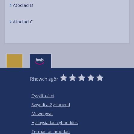
Atodiad B
Atodiad C
0
1
2
3
4
5
Rhowch sgôr
Stars
SUBMIT
Star
Stars
Stars
Stars
Stars
RATING
Cysylltu â ni
Swyddi a Gyrfaoedd
Mewnrywd
Hysbysiadau cyhoeddus
Termau ac amodau