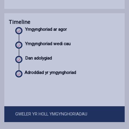
Timeline
Ymgynghoriad ar agor
Ymgynghoriad wedi cau
Dan adolygiad
Adroddiad yr ymgynghoriad
GWELER YR HOLL YMGYNGHORIADAU