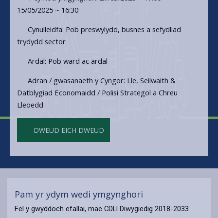
15/05/2025 ~ 16:30
Cynulleidfa: Pob preswylydd, busnes a sefydliad
trydydd sector
Ardal: Pob ward ac ardal
Adran / gwasanaeth y Cyngor: Lle, Seilwaith &
Datblygiad Economaidd / Polisi Strategol a Chreu
Lleoedd
DWEUD EICH DWEUD
Pam yr ydym wedi ymgynghori
Fel y gwyddoch efallai, mae CDLl Diwygiedig 2018-2033