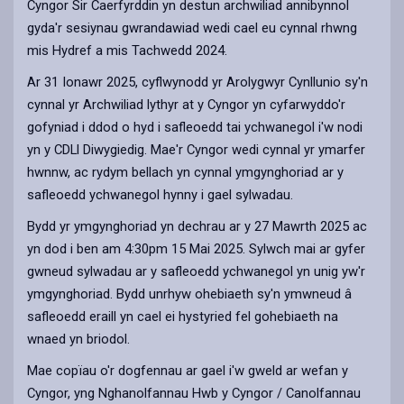
Cyngor Sir Caerfyrddin yn destun archwiliad annibynnol
gyda'r sesiynau gwrandawiad wedi cael eu cynnal rhwng
mis Hydref a mis Tachwedd 2024.
Ar 31 Ionawr 2025, cyflwynodd yr Arolygwyr Cynllunio sy'n
cynnal yr Archwiliad lythyr at y Cyngor yn cyfarwyddo'r
gofyniad i ddod o hyd i safleoedd tai ychwanegol i'w nodi
yn y CDLl Diwygiedig. Mae'r Cyngor wedi cynnal yr ymarfer
hwnnw, ac rydym bellach yn cynnal ymgynghoriad ar y
safleoedd ychwanegol hynny i gael sylwadau.
Bydd yr ymgynghoriad yn dechrau ar y 27 Mawrth 2025 ac
yn dod i ben am 4:30pm 15 Mai 2025. Sylwch mai ar gyfer
gwneud sylwadau ar y safleoedd ychwanegol yn unig yw'r
ymgynghoriad. Bydd unrhyw ohebiaeth sy'n ymwneud â
safleoedd eraill yn cael ei hystyried fel gohebiaeth na
wnaed yn briodol.
Mae copïau o'r dogfennau ar gael i'w gweld ar wefan y
Cyngor, yng Nghanolfannau Hwb y Cyngor / Canolfannau