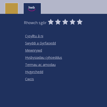
0
1
2
3
4
5
Rhowch sgôr
Stars
SUBMIT
Star
Stars
Stars
Stars
Stars
RATING
Cysylltu â ni
Swyddi a Gyrfaoedd
Mewnrywd
Hysbysiadau cyhoeddus
Termau ac amodau
Hygyrchedd
Cwcis