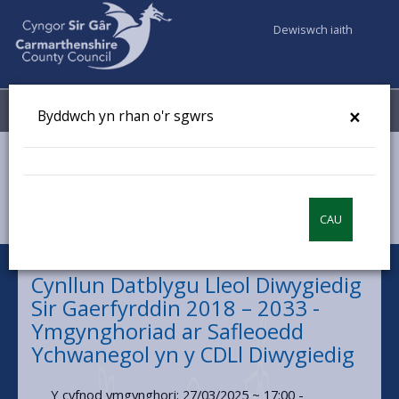
Dewiswch iaith
Fy Nghyfrifon
Dewislen
×
Byddwch yn rhan o'r sgwrs
Cyngor a Democratiaeth
Dweud eich dweud
Cynllun Datblygu Lleol Diwygiedig Sir Gaerfyrddin 2018 – 2033 -
Ymgynghoriad ar Safleoedd Ychwanegol yn y CDLl Diwygiedig
CAU
Cynllun Datblygu Lleol Diwygiedig
Sir Gaerfyrddin 2018 – 2033 -
Ymgynghoriad ar Safleoedd
Ychwanegol yn y CDLl Diwygiedig
Y cyfnod ymgynghori: 27/03/2025 ~ 17:00 -