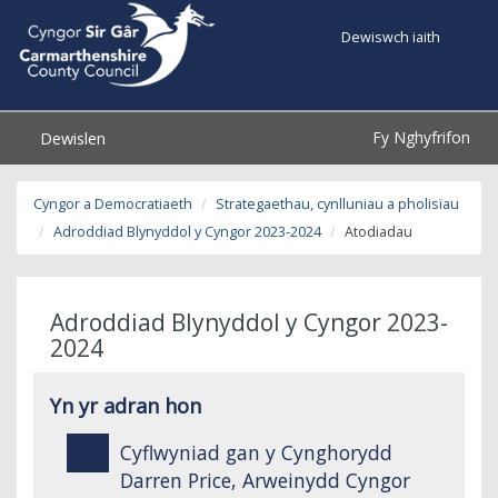
Dewiswch iaith
Fy Nghyfrifon
Dewislen
Cyngor a Democratiaeth
Strategaethau, cynlluniau a pholisïau
Adroddiad Blynyddol y Cyngor 2023-2024
Atodiadau
Adroddiad Blynyddol y Cyngor 2023-
2024
Yn yr adran hon
Cyflwyniad gan y Cynghorydd
Darren Price, Arweinydd Cyngor