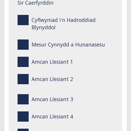
Sir Caerfyrddin
Cyflwyniad i'n Hadroddiad
Blynyddol
Mesur Cynnydd a Hunanasesu
Amcan Llesiant 1
Amcan Llesiant 2
Amcan Llesiant 3
Amcan Llesiant 4