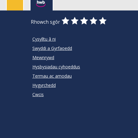
0
1
2
3
4
5
Rhowch sgôr
Stars
SUBMIT
Star
Stars
Stars
Stars
Stars
RATING
Cysylltu â ni
Swyddi a Gyrfaoedd
Mewnrywd
Hysbysiadau cyhoeddus
Termau ac amodau
Hygyrchedd
Cwcis