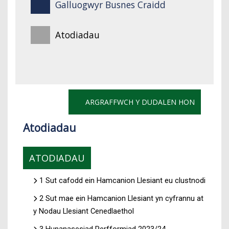
Galluogwyr Busnes Craidd
Atodiadau
ARGRAFFWCH Y DUDALEN HON
Atodiadau
ATODIADAU
1 Sut cafodd ein Hamcanion Llesiant eu clustnodi
2 Sut mae ein Hamcanion Llesiant yn cyfrannu at
y Nodau Llesiant Cenedlaethol
3 Hunanasesiad Perfformiad 2023/24