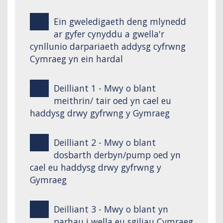
Ein gweledigaeth deng mlynedd
ar gyfer cynyddu a gwella'r
cynllunio darpariaeth addysg cyfrwng
Cymraeg yn ein hardal
Deilliant 1 - Mwy o blant
meithrin/ tair oed yn cael eu
haddysg drwy gyfrwng y Gymraeg
Deilliant 2 - Mwy o blant
dosbarth derbyn/pump oed yn
cael eu haddysg drwy gyfrwng y
Gymraeg
Deilliant 3 - Mwy o blant yn
parhau i wella eu sgiliau Cymraeg