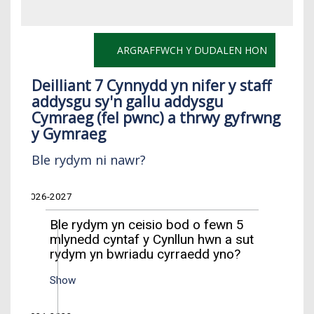
ARGRAFFWCH Y DUDALEN HON
Deilliant 7 Cynnydd yn nifer y staff
addysgu sy'n gallu addysgu
Cymraeg (fel pwnc) a thrwy gyfrwng
y Gymraeg
Ble rydym ni nawr?
2026-2027
Ble rydym yn ceisio bod o fewn 5
mlynedd cyntaf y Cynllun hwn a sut
rydym yn bwriadu cyrraedd yno?
Show