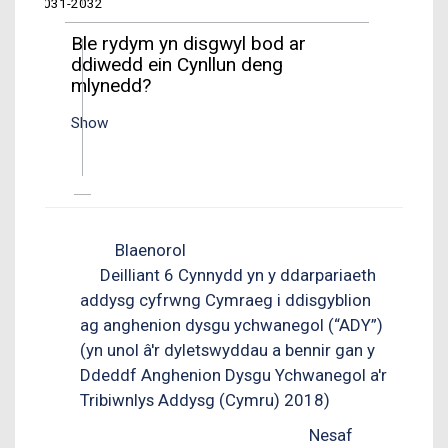
2031-2032
Ble rydym yn disgwyl bod ar
ddiwedd ein Cynllun deng
mlynedd?
Show
Blaenorol
Deilliant 6 Cynnydd yn y ddarpariaeth
addysg cyfrwng Cymraeg i ddisgyblion
ag anghenion dysgu ychwanegol (“ADY”)
(yn unol â'r dyletswyddau a bennir gan y
Ddeddf Anghenion Dysgu Ychwanegol a'r
Tribiwnlys Addysg (Cymru) 2018)
Nesaf