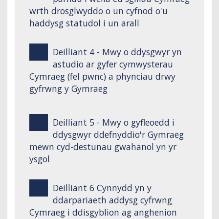
wrth drosglwyddo o un cyfnod o'u
haddysg statudol i un arall
Deilliant 4 - Mwy o ddysgwyr yn
astudio ar gyfer cymwysterau
Cymraeg (fel pwnc) a phynciau drwy
gyfrwng y Gymraeg
Deilliant 5 - Mwy o gyfleoedd i
ddysgwyr ddefnyddio'r Gymraeg
mewn cyd-destunau gwahanol yn yr
ysgol
Deilliant 6 Cynnydd yn y
ddarpariaeth addysg cyfrwng
Cymraeg i ddisgyblion ag anghenion