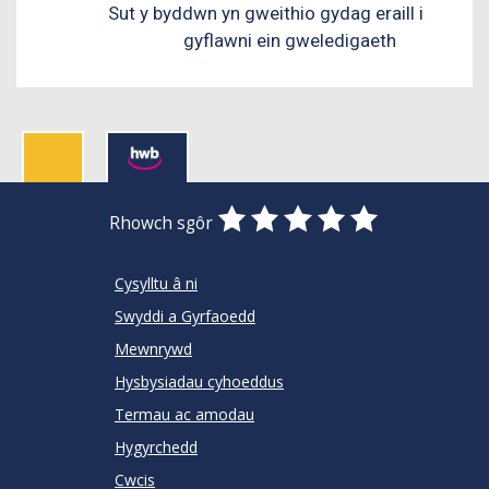
Sut y byddwn yn gweithio gydag eraill i
gyflawni ein gweledigaeth
0
1
2
3
4
5
Rhowch sgôr
Stars
SUBMIT
Star
Stars
Stars
Stars
Stars
RATING
Cysylltu â ni
Swyddi a Gyrfaoedd
Mewnrywd
Hysbysiadau cyhoeddus
Termau ac amodau
Hygyrchedd
Cwcis