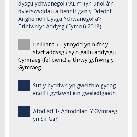
dysgu ychwanegol (“ADY”) (yn unol â'r
dyletswyddau a bennir gan y Ddeddf
Anghenion Dysgu Ychwanegol a'r
Tribiwnlys Addysg (Cymru) 2018)
Deilliant 7 Cynnydd yn nifer y
staff addysgu sy'n gallu addysgu
Cymraeg (fel pwnc) a thrwy gyfrwng y
Gymraeg
Sut y byddwn yn gweithio gydag
eraill i gyflawni ein gweledigaeth
Atodiad 1- Adroddiad ‘Y Gymraeg
yn Sir Gâr’