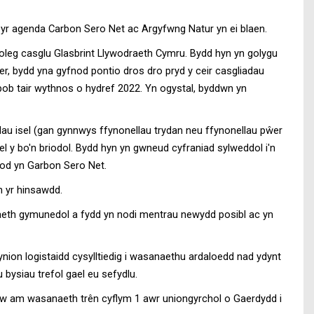
 yr agenda Carbon Sero Net ac Argyfwng Natur yn ei blaen.
oleg casglu Glasbrint Llywodraeth Cymru. Bydd hyn yn golygu
r, bydd yna gyfnod pontio dros dro pryd y ceir casgliadau
 bob tair wythnos o hydref 2022. Yn ogystal, byddwn yn
dau isel (gan gynnwys ffynonellau trydan neu ffynonellau pŵer
el y bo'n briodol. Bydd hyn yn gwneud cyfraniad sylweddol i'n
fod yn Garbon Sero Net.
n yr hinsawdd.
diaeth gymunedol a fydd yn nodi mentrau newydd posibl ac yn
nion logistaidd cysylltiedig i wasanaethu ardaloedd nad ydynt
ysiau trefol gael eu sefydlu.
alw am wasanaeth trên cyflym 1 awr uniongyrchol o Gaerdydd i