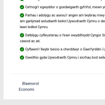
Cefnogi'r egwyddor o goedwigaeth gyfrifol, mewn ym
Parhau i adolygu ac asesu'r angen am lwybrau mwy di
am ganlyniad astudiaeth beilot Llywodraeth Cymru o de
lawn ledled Cymru.
Datblygu cyfleusterau o fewn swyddfeydd Cyngor Sir 
cawod ac ati.
Cyflawni'r llwybr beicio a cherddwyr o Gaerfyrddin i La
Gweithio gyda Llywodraeth Cymru i sicrhau bod seilwa
Blaenorol
Economi