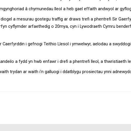
gynghoriad â chymunedau lleol a heb gael effaith andwyol ar gyfloga
ogel a mesurau gostegu traffig ar draws trefi a phentrefi Sir Gaerfy
rfyn cyflymder arfaethedig o 20mya, cyn i Lywodraeth Cymru benderfy
Caerfyrddin i gefnogi Teithio Llesol i ymwelwyr, aelodau a swyddogio
ndeilo a fydd yn hwb enfawr i drefi a phentrefi lleol, a thwristiaeth led
ith trydan ar waith i'n galluogi i ddatblygu prosiectau ynni adnewyd