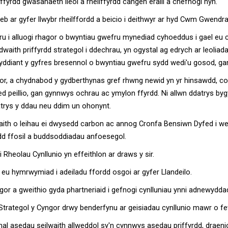
fyrdd gwasanaeth lleol a rheilffyrdd cangen eraill a chefnogi hyn.
 ar gyfer llwybr rheilffordd a beicio i deithwyr ar hyd Cwm Gwendra
 i alluogi rhagor o bwyntiau gwefru mynediad cyhoeddus i gael eu cyf
aith priffyrdd strategol i ddechrau, yn ogystal ag edrych ar leoliada
r lwyddiant y gyfres bresennol o bwyntiau gwefru sydd wedi'u gosod,
gor, a chydnabod y gydberthynas gref rhwng newid yn yr hinsawdd, coll
fed peillio, gan gynnwys ochrau ac ymylon ffyrdd. Ni allwn ddatrys by
datrys y ddau neu ddim un ohonynt.
aith o leihau ei dwysedd carbon ac annog Cronfa Bensiwn Dyfed i wei
d ffosil a buddsoddiadau anfoesegol.
 Rheolau Cynllunio yn effeithlon ar draws y sir.
 eu hymrwymiad i adeiladu ffordd osgoi ar gyfer Llandeilo.
or a gweithio gyda phartneriaid i gefnogi cynlluniau ynni adnewyddad
trategol y Cyngor drwy benderfynu ar geisiadau cynllunio mawr o fe
nnal asedau seilwaith allweddol sy'n cynnwys asedau priffyrdd, draen