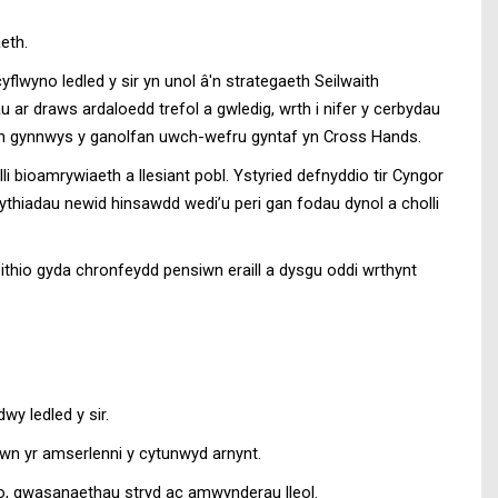
eth.
lwyno ledled y sir yn unol â'n strategaeth Seilwaith
u ar draws ardaloedd trefol a gwledig, wrth i nifer y cerbydau
 gan gynnwys y ganolfan uwch-wefru gyntaf yn Cross Hands.
i bioamrywiaeth a llesiant pobl. Ystyried defnyddio tir Cyngor
gythiadau newid hinsawdd wedi’u peri gan fodau dynol a cholli
thio gyda chronfeydd pensiwn eraill a dysgu oddi wrthynt
wy ledled y sir.
wn yr amserlenni y cytunwyd arnynt.
io, gwasanaethau stryd ac amwynderau lleol.