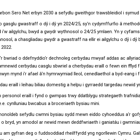
rbon Sero Net erbyn 2030 a sefydlu gweithgor trawsbleidiol i symud
 gasglu gwastraff o dŷ i dŷ yn 2024/25, sy'n cydymffurfio â method
i'w ailgylchu, bwyd a gwydr wythnosol o 24/25 ymlaen. Yn y cyfamse
sol, a chasgliadau gwydr a gwastraff na ellir ei ailgylchu o dŷ i dŷ
 2022.
a'r bwriad o ddefnyddio'r dechnoleg cerbydau mwyaf addas ac allyria
mnewid cerbydau casglu sbwriel a cherbydau eraill o fewn ein fflyd f
yn mynd i'r afael â'n hymrwymiad lleol, cenedlaethol a byd-eang i 
u eraill i leihau biliau domestig a helpu i gyrraedd targedau newid y
io personol eraill i fynd o gwmpas trwy ddatblygu strategaeth trafni
e.e. cynlluniau bwcabus a broceriaeth bysiau mini.
dichonoldeb sefydlu cwmni bysiau sydd mewn eiddo cyhoeddus a'r gofy
 bryd, yn amodol ar newid mewn deddfwriaeth i ganiatáu i gwmnïau b
u am gyfran deg o fuddsoddiad rheilffyrdd yng ngorllewin Cymru. G