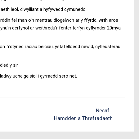
eth leol, diwylliant a hyfywedd cymunedol.
rddin fel rhan o'n mentrau diogelwch ar y ffyrdd, wrth aros
nu'n derfynol ar weithredu'r fenter terfyn cyflymder 20mya
n. Ystyried raciau beiciau, ystafelloedd newid, cyfleusterau
led y sir.
dadwy uchelgeisiol i gyrraedd sero net.
Nesaf
Hamdden a Threftadaeth