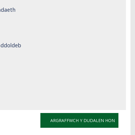
adaeth
addoldeb
ARGRAFFWCH Y DUDALEN HON