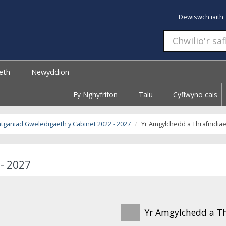
Dewiswch iaith
aeth
Newyddion
Fy Nghyfrifon
Talu
Cyflwyno cais
tganiad Gweledigaeth y Cabinet 2022 - 2027
Yr Amgylchedd a Thrafnidia
- 2027
Yr Amgylchedd a Th