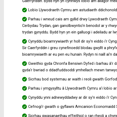
Gaerfyrddin. Bydd hyn yn cynnwys lobïo am ailagor rheilf
Lobïo Llywodraeth Cymru am astudiaeth ddichonoldeb
Parhau i wneud cais am gyllid drwy Lywodraeth Cymru
Cerbydau Trydan, gan ganolbwyntio'n benodol ar y rhwydw
trydan gynyddu. Bydd hyn yn ein galluogi i adeiladu a
Cynyddu bioamrywiaeth yr holl dir sy'n eiddo i'r Cyn
Sir Caerfyrddin i greu cynefinoedd blodau gwyllt a phry
bioamrywiaeth ar eu pen eu hunain. Rydyn ni naill ai’n 
Gweithio gyda Chronfa Bensiwn Dyfed i barhau â'r d
gyda'r bwriad o ddadfuddsoddi ymhellach mewn tanwyd
Sicrhau bod systemau ar waith i reoli gwaith Gorfodi
Parhau i ymgysylltu â Llywodraeth Cymru a'i lobïo ar
Cynyddu ynni adnewyddadwy ar dir sy'n eiddo i'r Cyng
Cefnogi'r gwaith o gyflawni Amcanion Economaidd S
Sicrhau gwasanaethau effeithiol o ran rheoli a chy