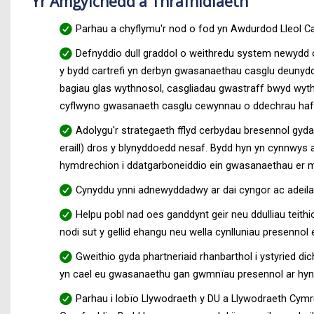
Yr Amgylchedd a Thrafnidiaeth
Parhau a chyflymu'r nod o fod yn Awdurdod Lleol Ca
Defnyddio dull graddol o weithredu system newydd o
y bydd cartrefi yn derbyn gwasanaethau casglu deunydd 
bagiau glas wythnosol, casgliadau gwastraff bwyd wythno
cyflwyno gwasanaeth casglu cewynnau o ddechrau haf
Adolygu'r strategaeth fflyd cerbydau bresennol gyd
eraill) dros y blynyddoedd nesaf. Bydd hyn yn cynnwys a
hymdrechion i ddatgarboneiddio ein gwasanaethau er mw
Cynyddu ynni adnewyddadwy ar dai cyngor ac adeilada
Helpu pobl nad oes ganddynt geir neu ddulliau teith
nodi sut y gellid ehangu neu wella cynlluniau presennol 
Gweithio gyda phartneriaid rhanbarthol i ystyried 
yn cael eu gwasanaethu gan gwmnïau presennol ar hyn o
Parhau i lobïo Llywodraeth y DU a Llywodraeth Cymr