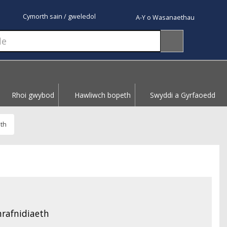
Cymorth sain / gweledol
A-Y o Wasanaethau
Rhoi gwybod
Hawliwch bopeth
Swyddi a Gyrfaoedd
eth
rafnidiaeth