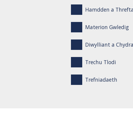
Hamdden a Threft
Materion Gwledig
Diwylliant a Chydr
Trechu Tlodi
Trefniadaeth