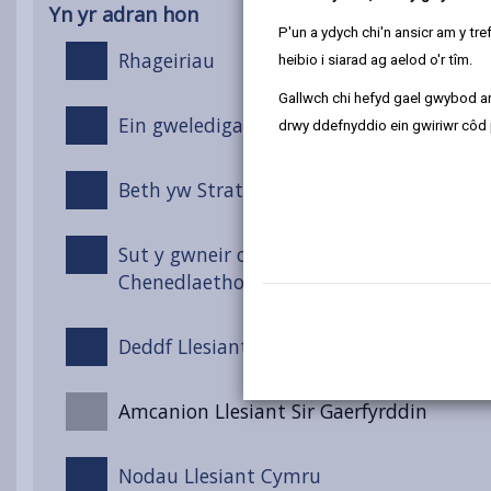
Yn yr adran hon
P'un a ydych chi'n ansicr am y t
Rhageiriau
heibio i siarad ag aelod o'r tîm.
Gallwch chi hefyd gael gwybod ar
Ein gweledigaeth ar gyfer Sir Gaerfyrddin
drwy ddefnyddio ein gwiriwr côd 
Beth yw Strategaeth Ddigidol?
Sut y gwneir cynlluniau: Cysoni Lleol, Rh
Chenedlaethol
Deddf Llesiant Cenedlaethau’r Dyfodol (
Amcanion Llesiant Sir Gaerfyrddin
Nodau Llesiant Cymru