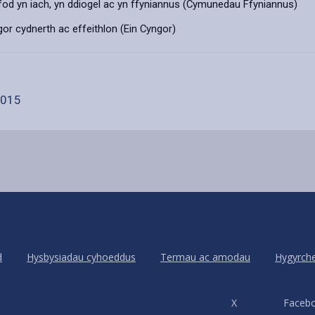
od yn iach, yn ddiogel ac yn ffyniannus (Cymunedau Ffyniannus)
or cydnerth ac effeithlon (Ein Cyngor)
2015
d
Hysbysiadau cyhoeddus
Termau ac amodau
Hygyrch
X
Faceb