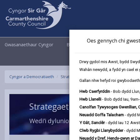
Oes gennych chi gwesti
Gwasanaethaur Cyngor
Busnes
Cyngor a Democrati
Drwy gydol mis Awst, bydd Swyddo
Wahân newydd, a fydd yn cael ei 
Cyngor a Democratiaeth
Strategaethau, cynlluniau a pholisïau
St
Gallan nhw hefyd roi gwybodaeth 
Hwb Caerfyrddin
- Bob dydd Llun
Hwb Llanelli
- Bob dydd Iau, 9am
Strategaeth Ddigidol 2024 -
Canolfan Tywysoges Gwenllian, 
Neuadd Goffa Talacharn
- dydd 
Wedi’i dylunio ar gyfer pobl, a’i gallu
Y Gât, Sanclêr
- dydd Iau 12 Aws
Clwb Rygbi Llanybydder
- dydd M
Neuadd y Dref, Hendy-gwyn ar Da