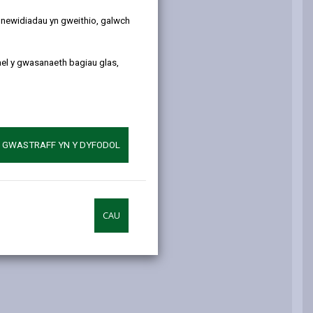
y newidiadau yn gweithio, galwch
ael y gwasanaeth bagiau glas,
gidol yn Sir Gaerfyrddin
A GWASTRAFF YN Y DYFODOL
CAU
ynaliadwyedd Hwb