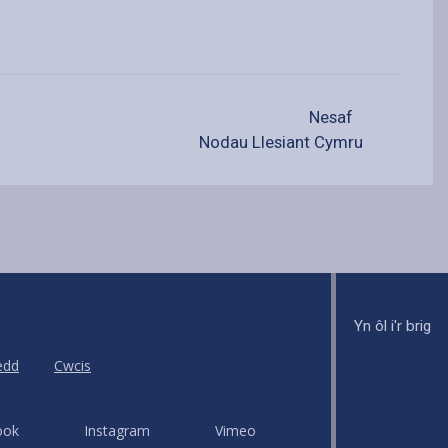
Nesaf
Nodau Llesiant Cymru
Yn ôl i'r brig
edd
Cwcis
ook
Instagram
Vimeo