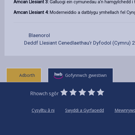
Amcan Llesiant 3:
Galluogi ein cymunedau a'n hamgylchedd i f
Amcan Llesiant 4:
Moderneiddio a datblygu ymhellach fel Cyng
Blaenorol
Deddf Llesiant Cenedlaethau’r Dyfodol (Cymru) 
Adborth
Gofynnwch gwestiwn
0
1
2
3
4
5
Rhowch sgôr
Stars
SUBMIT
Star
Stars
Stars
Stars
Stars
RATING
Cysylltu â ni
Swyddi a Gyrfaoedd
Mewnryw