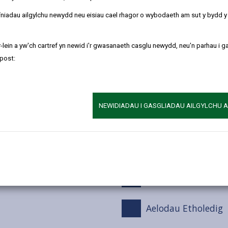
refniadau ailgylchu newydd neu eisiau cael rhagor o wybodaeth am sut y bydd 
Monitro Buddion
-lein a yw'ch cartref yn newid i'r gwasanaeth casglu newydd, neu'n parhau i g
Adeiladu Sylfeini Di
post:
Y Gymraeg
NEWIDIADAU I GASGLIADAU AILGYLCHU 
anbarthol a
Carbon Sero Net
Ysgolion
Cymru) 2015
Hwb a Chynllun C
Aelodau Etholedig