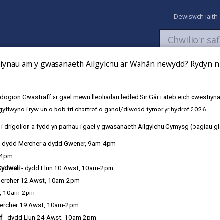
Dewiswch iaith
ynau am y gwasanaeth Ailgylchu ar Wahân newydd? Rydyn ni 
aeth
Newyddion
Fy Nghyfrifon
Talu
Cyflwyno cais
gion Gwastraff ar gael mewn lleoliadau ledled Sir Gâr i ateb eich cwestiyn
gyflwyno i ryw un o bob tri chartref o ganol/diwedd tymor yr hydref 2026.
rategaeth Ddigidol 2024 -2027
Amcanion Llesiant Sir Gaerfyrddin
i drigolion a fydd yn parhau i gael y gwasanaeth Ailgylchu Cymysg (bagiau gl
, dydd Mercher a dydd Gwener, 9am-4pm
-4pm
2027
Cydweli
- dydd Llun 10 Awst, 10am-2pm
Mercher 12 Awst, 10am-2pm
ogi gan dechnoleg.
t, 10am-2pm
ercher 19 Awst, 10am-2pm
f
- dydd Llun 24 Awst, 10am-2pm