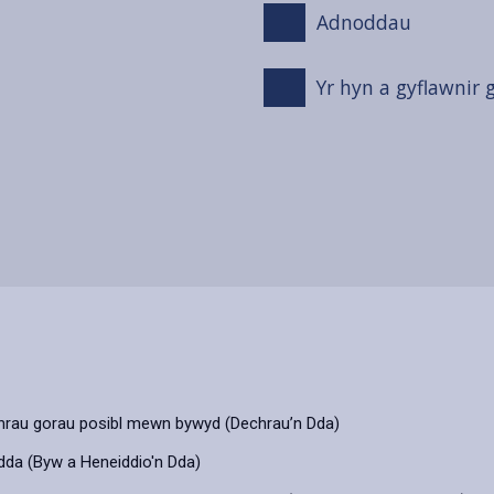
Adnoddau
Yr hyn a gyflawnir
dechrau gorau posibl mewn bywyd (Dechrau’n Dda)
 dda (Byw a Heneiddio'n Dda)