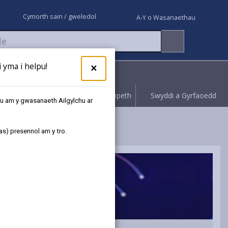
Cymorth sain / gweledol
A-Y o Wasanaethau
yma i helpu!
×
Rhoi gwybod
Hawliwch bopeth
Swyddi a Gyrfaoedd
au am y gwasanaeth Ailgylchu ar
as) presennol am y tro.