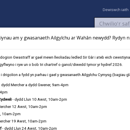
Dewiswch iaith
ynau am y gwasanaeth Ailgylchu ar Wahân newydd? Rydyn ni 
aeth
Newyddion
Fy Nghyfrifon
Talu
Cyflwyno cais
gion Gwastraff ar gael mewn lleoliadau ledled Sir Gâr i ateb eich cwestiyn
gyflwyno i ryw un o bob tri chartref o ganol/diwedd tymor yr hydref 2026.
i drigolion a fydd yn parhau i gael y gwasanaeth Ailgylchu Cymysg (bagiau gl
, dydd Mercher a dydd Gwener, 9am-4pm
-4pm
Cydweli
- dydd Llun 10 Awst, 10am-2pm
Mercher 12 Awst, 10am-2pm
t, 10am-2pm
ercher 19 Awst, 10am-2pm
f
- dydd Llun 24 Awst, 10am-2pm