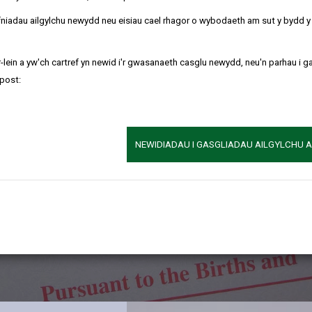
pi o dystysg
refniadau ailgylchu newydd neu eisiau cael rhagor o wybodaeth am sut y bydd 
-lein a yw'ch cartref yn newid i'r gwasanaeth casglu newydd, neu'n parhau i g
ysgrif geni, marwolaeth, priodas n
post:
NEWIDIADAU I GASGLIADAU AILGYLCHU 