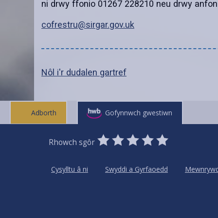
ni drwy ffonio 01267 228210 neu drwy anfon
cofrestru@sirgar.gov.uk
Nôl i'r dudalen gartref
Adborth
Gofynnwch gwestiwn
0
1
2
3
4
5
Rhowch sgôr
Stars
SUBMIT
Star
Stars
Stars
Stars
Stars
RATING
Cysylltu â ni
Swyddi a Gyrfaoedd
Mewnryw