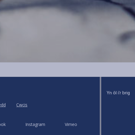
Yn ôl i'r brig
edd
Cwcis
ook
Instagram
Vimeo