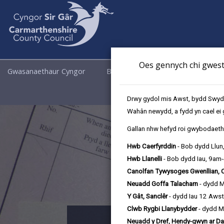
Oes gennych chi gwesti
Gwasanaethaur Cyngor
Busnes
Cyngor a Democrati
Drwy gydol mis Awst, bydd Swyddo
Wahân newydd, a fydd yn cael ei 
Gallan nhw hefyd roi gwybodaeth 
Hwb Caerfyrddin
- Bob dydd Llun
Hwb Llanelli
- Bob dydd Iau, 9am
Canolfan Tywysoges Gwenllian, 
Neuadd Goffa Talacharn
- dydd 
Y Gât, Sanclêr
- dydd Iau 12 Aws
Clwb Rygbi Llanybydder
- dydd M
Neuadd y Dref, Hendy-gwyn ar Da