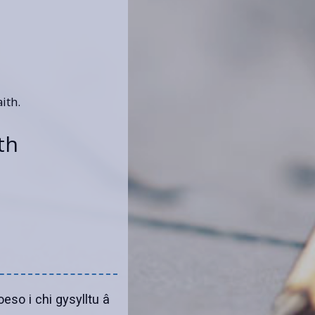
ith.
th
so i chi gysylltu â