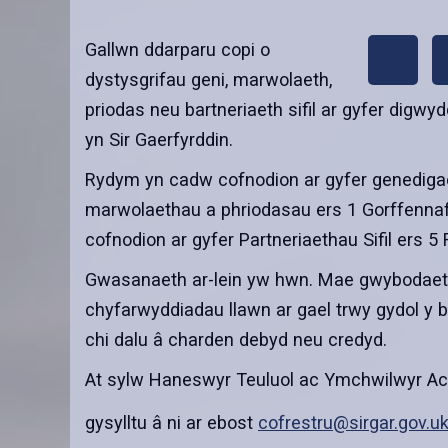
Gallwn ddarparu copi o
share
dystysgrifau geni, marwolaeth,
this
priodas neu bartneriaeth sifil ar gyfer digw
page
by
yn Sir Gaerfyrddin.
email
Rydym yn cadw cofnodion ar gyfer genediga
marwolaethau a phriodasau ers 1 Gorffenna
cofnodion ar gyfer Partneriaethau Sifil ers 5
Gwasanaeth ar-lein yw hwn. Mae gwybodaet
chyfarwyddiadau llawn ar gael trwy gydol y 
chi dalu â charden debyd neu credyd.
At sylw Haneswyr Teuluol ac Ymchwilwyr Ach
gysylltu â ni ar ebost
cofrestru@sirgar.gov.u