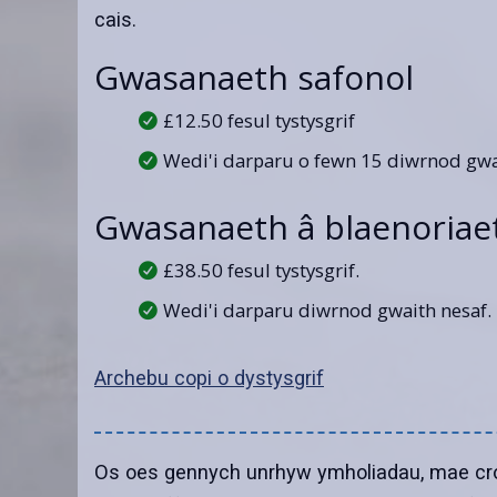
cais.
Gwasanaeth safonol
£12.50 fesul tystysgrif
Wedi'i darparu o fewn 15 diwrnod gwa
Gwasanaeth â blaenoriae
£38.50 fesul tystysgrif.
Wedi'i darparu diwrnod gwaith nesaf.
Archebu copi o dystysgrif
Os oes gennych unrhyw ymholiadau, mae croe