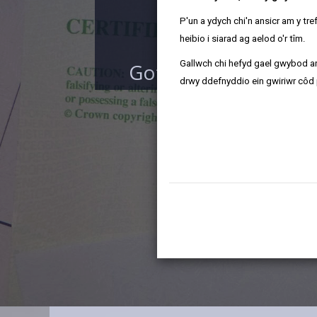
Co
P'un a ydych chi'n ansicr am y t
heibio i siarad ag aelod o'r tîm.
Gallwch chi hefyd gael gwybod ar
Gofyn am gopi o dyst
drwy ddefnyddio ein gwiriwr côd 