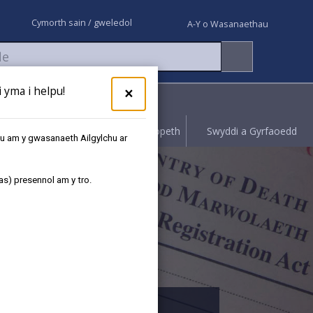
Cymorth sain / gweledol
A-Y o Wasanaethau
yma i helpu!
×
Rhoi gwybod
Hawliwch bopeth
Swyddi a Gyrfaoedd
au am y gwasanaeth Ailgylchu ar
as) presennol am y tro.