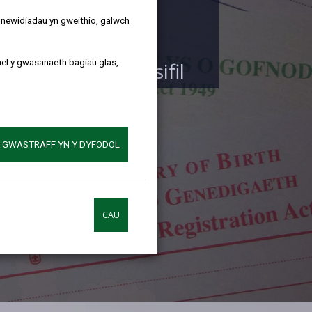
rif
y newidiadau yn gweithio, galwch
ael y gwasanaeth bagiau glas,
eu bartneriaeth sifil
A GWASTRAFF YN Y DYFODOL
CAU