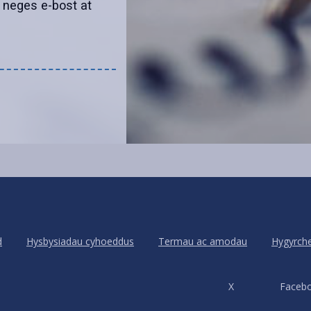
 neges e-bost at
d
Hysbysiadau cyhoeddus
Termau ac amodau
Hygyrch
X
Faceb