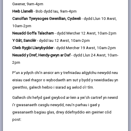
by
on
on
Linked
Mae Cyngor Sir Caerfyrddin wedi ymrwymo i sicrhau
Gwener, 9am-4pm
email
Facebook,
X
In,
bod plant ac oedolion yn cael eu hamddiffyn rhag
Hwb Llanelli
- Bob dydd Iau, 9am-4pm
opens
(Twitter),
opens
camdriniaeth ac esgeulustod a bydd yn cymryd camau
Canolfan Tywysoges Gwenllian, Cydweli
- dydd Llun 10 Awst,
in
opens
in
ar unwaith lle bo angen, i'w cadw'n ddiogel rhag niwed.
10am-2pm
a
in
a
Cyfrifoldeb yr holl wasanaethau statudol yw diogelu
Neuadd Goffa Talacharn
- dydd Mercher 12 Awst, 10am-2pm
new
a
new
oedolion a phlant, ond mae gan yr awdurdod lleol y prif
Y Gât, Sanclêr
- dydd Iau 12 Awst, 10am-2pm
tab
new
tab
gyfrifoldeb.
Clwb Rygbi Llanybydder
- dydd Mercher 19 Awst, 10am-2pm
tab
Neuadd y Dref, Hendy-gwyn ar Daf
- dydd Llun 24 Awst, 10am-
2pm
P'un a ydych chi'n ansicr am y trefniadau ailgylchu newydd neu
eisiau cael rhagor o wybodaeth am sut y bydd y newidiadau yn
gweithio, galwch heibio i siarad ag aelod o'r tîm.
Gallwch chi hefyd gael gwybod ar-lein a yw'ch cartref yn newid
i'r gwasanaeth casglu newydd, neu'n parhau i gael y
gwasanaeth bagiau glas, drwy ddefnyddio ein gwiriwr côd
post: