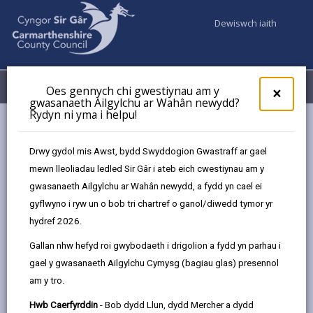
Dewiswch iaith
Fy Nghyfrifon
Dewislen
Oes gennych chi gwestiynau am y
×
gwasanaeth Ailgylchu ar Wahân newydd?
Rydyn ni yma i helpu!
Gwasanaethaur Cyngor
Gwasanaethau Cymdeithasol
A ydych chi'n poeni am oedolyn/blentyn? (1)
Drwy gydol mis Awst, bydd Swyddogion Gwastraff ar gael
mewn lleoliadau ledled Sir Gâr i ateb eich cwestiynau am y
gwasanaeth Ailgylchu ar Wahân newydd, a fydd yn cael ei
A ydych chi'n poeni am
gyflwyno i ryw un o bob tri chartref o ganol/diwedd tymor yr
oedolyn/blentyn?
hydref 2026.
Diweddarwyd y dudalen ar: 02/02/2026
Gallan nhw hefyd roi gwybodaeth i drigolion a fydd yn parhau i
gael y gwasanaeth Ailgylchu Cymysg (bagiau glas) presennol
share
share
share
share
am y tro.
this
this
this
this
page
page
page
on
Hwb Caerfyrddin
- Bob dydd Llun, dydd Mercher a dydd