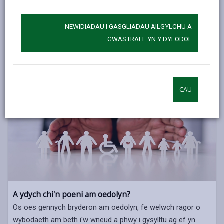
A ydych chi'n poeni am blentyn?
Os oes gennych bryderon am blentyn, fe welwch ragor o
NEWIDIADAU I GASGLIADAU AILGYLCHU A
wybodaeth am beth i'w wneud a phwy i gysylltu ag ef yn
GWASTRAFF YN Y DYFODOL
adran Gwasanaethau Plant a Theuluoedd ein gwefan.
GWASANAETHAU I BLANT A THEULUOEDD
CAU
A ydych chi'n poeni am oedolyn?
Os oes gennych bryderon am oedolyn, fe welwch ragor o
wybodaeth am beth i'w wneud a phwy i gysylltu ag ef yn