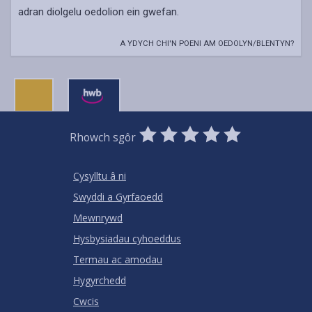
adran diolgelu oedolion ein gwefan.
A YDYCH CHI'N POENI AM OEDOLYN/BLENTYN?
0
1
2
3
4
5
Rhowch sgôr
Stars
SUBMIT
Star
Stars
Stars
Stars
Stars
RATING
Cysylltu â ni
Swyddi a Gyrfaoedd
Mewnrywd
Hysbysiadau cyhoeddus
Termau ac amodau
Hygyrchedd
Cwcis