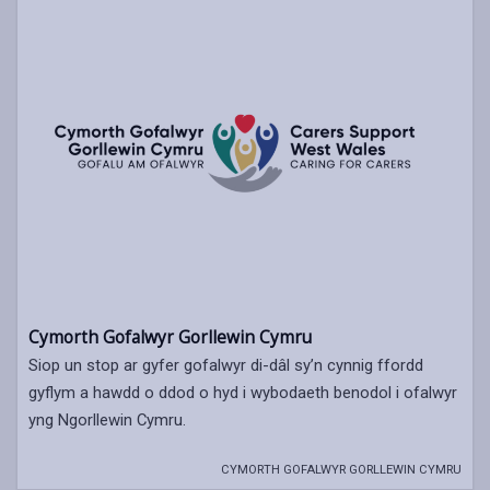
Cymorth Gofalwyr Gorllewin Cymru
Siop un stop ar gyfer gofalwyr di-dâl sy’n cynnig ffordd
gyflym a hawdd o ddod o hyd i wybodaeth benodol i ofalwyr
yng Ngorllewin Cymru.
CYMORTH GOFALWYR GORLLEWIN CYMRU