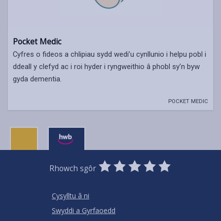
Pocket Medic
Cyfres o fideos a chlipiau sydd wedi’u cynllunio i helpu pobl i
ddeall y clefyd ac i roi hyder i ryngweithio â phobl sy’n byw
gyda dementia.
POCKET MEDIC
0
1
2
3
4
5
Rhowch sgôr
Stars
SUBMIT
Star
Stars
Stars
Stars
Stars
RATING
Cysylltu â ni
Swyddi a Gyrfaoedd