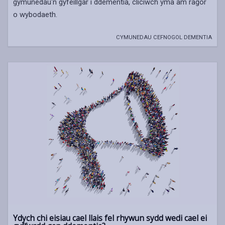
gymunedau'n gyfeillgar i ddementia, cliciwch yma am ragor
o wybodaeth.
CYMUNEDAU CEFNOGOL DEMENTIA
Ydych chi eisiau cael llais fel rhywun sydd wedi cael ei