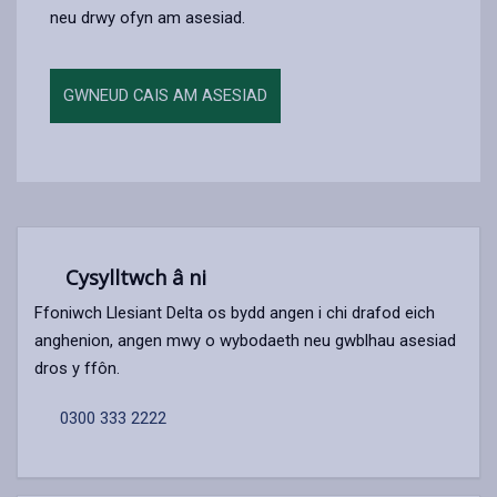
neu drwy ofyn am asesiad.
GWNEUD CAIS AM ASESIAD
Cysylltwch â ni
Ffoniwch Llesiant Delta os bydd angen i chi drafod eich
anghenion, angen mwy o wybodaeth neu gwblhau asesiad
dros y ffôn.
0300 333 2222