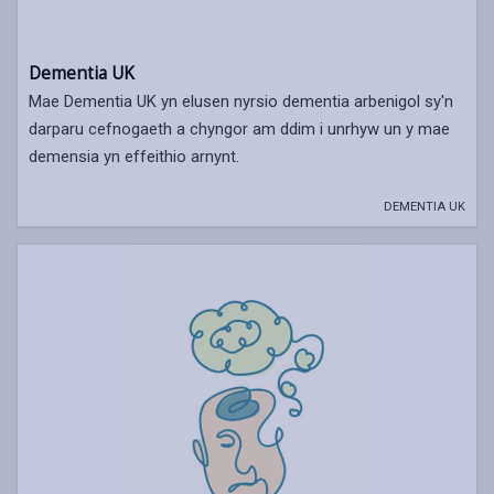
Dementia UK
Mae Dementia UK yn elusen nyrsio dementia arbenigol sy'n
darparu cefnogaeth a chyngor am ddim i unrhyw un y mae
demensia yn effeithio arnynt.
DEMENTIA UK