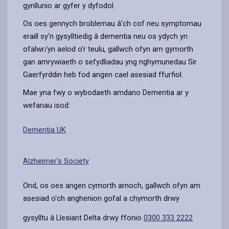
gynllunio ar gyfer y dyfodol.
Os oes gennych broblemau â’ch cof neu symptomau
eraill sy'n gysylltiedig â dementia neu os ydych yn
ofalwr/yn aelod o'r teulu, gallwch ofyn am gymorth
gan amrywiaeth o sefydliadau yng nghymunedau Sir
Gaerfyrddin heb fod angen cael asesiad ffurfiol.
Mae yna fwy o wybodaeth amdano Dementia ar y
wefanau isod:
Dementia UK
Alzheimer's Society
Ond, os oes angen cymorth arnoch, gallwch ofyn am
asesiad o'ch anghenion gofal a chymorth drwy
gysylltu â Llesiant Delta drwy ffonio
0300 333 2222