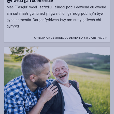
gyffwrdd gan ddementia?
Mae “Tasglu” wedi’i sefydlu i alluogi pobl i ddweud eu dweud
am sut mae’r gymuned yn gweithio i gefnogi pobl sy’n byw
gyda dementia. Darganfyddwch fwy am sut y gallwch chi
gymryd
CYNGRHAIR GYMUNEDOL DEMENTIA SIR GAERFYRDDIN