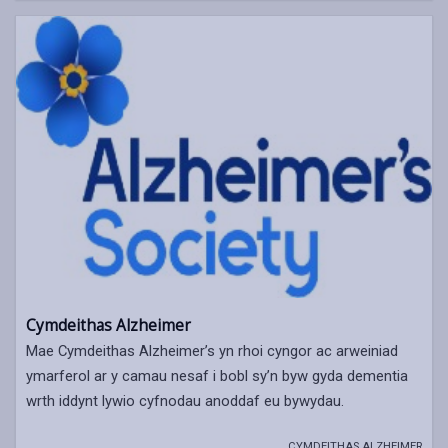
Cymdeithas Alzheimer
Mae Cymdeithas Alzheimer’s yn rhoi cyngor ac arweiniad
ymarferol ar y camau nesaf i bobl sy’n byw gyda dementia
wrth iddynt lywio cyfnodau anoddaf eu bywydau.
CYMDEITHAS ALZHEIMER