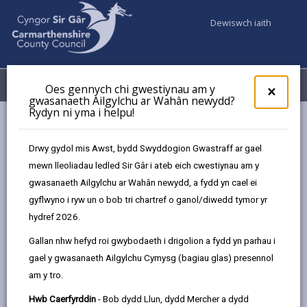
Dewiswch iaith
Fy Nghyfrifon
Dewislen
Oes gennych chi gwestiynau am y
×
gwasanaeth Ailgylchu ar Wahân newydd?
Rydyn ni yma i helpu!
Gwasanaethaur Cyngor
Gwasanaethau Cymdeithasol
Dementia
Drwy gydol mis Awst, bydd Swyddogion Gwastraff ar gael
mewn lleoliadau ledled Sir Gâr i ateb eich cwestiynau am y
gwasanaeth Ailgylchu ar Wahân newydd, a fydd yn cael ei
Dementia
gyflwyno i ryw un o bob tri chartref o ganol/diwedd tymor yr
hydref 2026.
Diweddarwyd y dudalen ar: 02/02/2026
Gallan nhw hefyd roi gwybodaeth i drigolion a fydd yn parhau i
share
share
share
share
gael y gwasanaeth Ailgylchu Cymysg (bagiau glas) presennol
this
this
this
this
am y tro.
page
page
page
on
by
on
on
Linked
Hwb Caerfyrddin
- Bob dydd Llun, dydd Mercher a dydd
Cyflwr ar yr ymennydd yw dementia sy'n ei wneud yn