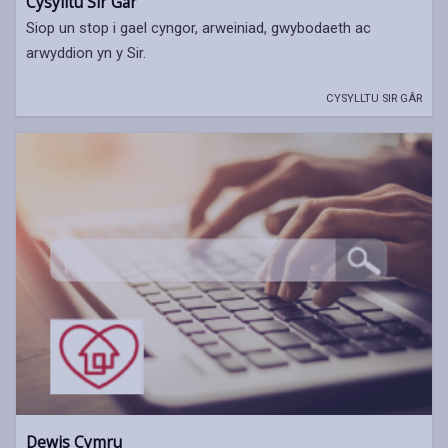
Cysylltu Sir Gâr
Siop un stop i gael cyngor, arweiniad, gwybodaeth ac
arwyddion yn y Sir.
CYSYLLTU SIR GÂR
Dewis Cymru