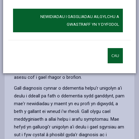
heneiddio ydyw. Ond mae bob amser yn well gwybod.
Mae llawer o wahanol gyflyrau a all ddynwared
NEWIDIADAU I GASGLIADAU AILGYLCHU A
arwyddion cynnar o ddementia gan gynnwys: heintiau,
GWASTRAFF YN Y DYFODOL
deliriwm, diffyg fitaminau, iselder, gorbryder a diabetes.
Gellir trin y cyflyrau hyn, felly mae'n bwysig ymweld â
meddyg teulu i gael profion i nodi a rheoli'r cyflyrau
hyn. Os oes dal pryderon am y newidiadau parhaus ar
CAU
ôl i'r cyflyrau hyn gael eu diystyru, efallai y bydd y
meddyg teulu yn cyfeirio'r unigolyn at y tîm arbenigol
asesu cof i gael rhagor o brofion.
Gall diagnosis cynnar o ddementia helpu'r unigolyn a'i
deulu i ddeall pa fath o ddementia sydd ganddynt, pam
mae'r newidiadau y maent yn eu profi yn digwydd, a
beth y gallant ei wneud i'w rheoli. Gall olygu cael
meddyginiaeth a allai helpu i arafu symptomau. Mae
hefyd yn galluogi'r unigolyn a'i deulu i gael sgyrsiau am
sut i fyw cystal â phosibl gyda'r diagnosis ac i