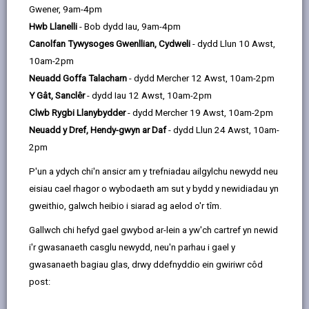
email
Facebook,
X
In,
Gwener, 9am-4pm
anodd i berson gofio, dysgu a chyfathrebu. Mae
opens
(Twitter),
opens
Hwb Llanelli
- Bob dydd Iau, 9am-4pm
symptomau dementia yn cynnwys colli cof, bod yn
in
opens
in
Canolfan Tywysoges Gwenllian, Cydweli
- dydd Llun 10 Awst,
ddryslyd, newid yn yr hwyl ac anhawster cyflawni
a
in
a
10am-2pm
gorchwylion pob dydd. Mae llawer o bethau'n achosi
new
a
new
Neuadd Goffa Talacharn
- dydd Mercher 12 Awst, 10am-2pm
dementia; clefyd Alzheimer yw'r un mwyaf cyffredin.
tab
new
tab
Y Gât, Sanclêr
- dydd Iau 12 Awst, 10am-2pm
Nid yw dementia yn rhan arferol o fynd yn hŷn, ewch i
tab
Clwb Rygbi Llanybydder
- dydd Mercher 19 Awst, 10am-2pm
Is it getting older or dementia?
| Cymdeithas
Neuadd y Dref, Hendy-gwyn ar Daf
- dydd Llun 24 Awst, 10am-
Alzheimer’s (alzheimers.org.uk)
2pm
P'un a ydych chi'n ansicr am y trefniadau ailgylchu newydd neu
i ddeall rhagor am y gwahaniaethau rhwng mynd yn
eisiau cael rhagor o wybodaeth am sut y bydd y newidiadau yn
hŷn a dementia.
gweithio, galwch heibio i siarad ag aelod o'r tîm.
Os ydych chi'n poeni eich bod chi, neu rywun rydych
Gallwch chi hefyd gael gwybod ar-lein a yw'ch cartref yn newid
chi'n ei adnabod, yn dangos arwyddion o ddementia,
i'r gwasanaeth casglu newydd, neu'n parhau i gael y
mae'n bwysig gweld meddyg teulu. Nid yw bod yn
gwasanaeth bagiau glas, drwy ddefnyddio ein gwiriwr côd
anghofus yn golygu bod gennych ddementia. Gall colli
post:
cof gael ei achosi gan broblemau iechyd corfforol neu
iechyd meddwl, ac weithiau dim ond arwydd arferol o